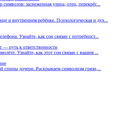
р символов: заснеженная улица, отец, перекрёс...
це и внутреннем ребёнке. Психологическая и дух...
лефона. Узнайте, как сон связан с потребност...
т — путь к ответственности
олёте. Узнайте, как этот сон связан с вашим ...
ние
ной спины дочери. Раскрываем символизм грязи,...