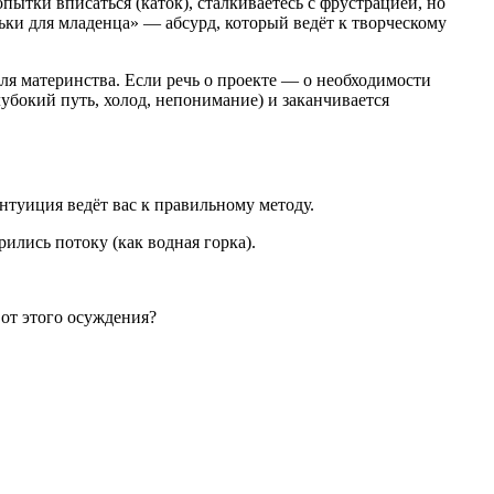
опытки вписаться (каток), сталкиваетесь с фрустрацией, но
ьки для младенца» — абсурд, который ведёт к творческому
ля материнства. Если речь о проекте — о необходимости
убокий путь, холод, непонимание) и заканчивается
туиция ведёт вас к правильному методу.
ились потоку (как водная горка).
 от этого осуждения?