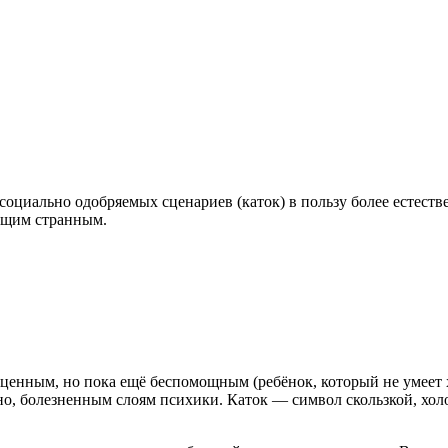
социально одобряемых сценариев (каток) в пользу более естеств
ающим странным.
ь ценным, но пока ещё беспомощным (ребёнок, который не умеет
ожно, болезненным слоям психики. Каток — символ скользкой, х