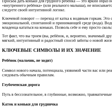
Просьба дать коньки для грудного ребёнка — это яркий образ 
«внутреннего ребёнка» (или реального малыша), не вписываетс
следуете своей интуитивной логике.
Ключевой поворот — переход от катка к водяным горкам. Это 
эмоциональной, спонтанной и принимающей среде (вода). Водя
младенца кататься на коньках. Позволь себе и ему просто сколь
Тот факт, что вы троем (вы, ребёнок, и, вероятно, значимый д
мягкий, интуитивный и радостный способ заботы о новой жизни
КЛЮЧЕВЫЕ СИМВОЛЫ И ИХ ЗНАЧЕНИЕ
Ребёнок (мальчик, не ходит)
Символ нового начала, потенциала, уязвимой части вас или реал
следовать обычным правилам.
Глубоченская дорога
Путь в бессознательное, в глубинные, возможно, травматичные
Каток и коньки для грудничка