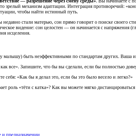
ветствие — разрешение через смену среды»
. Вы начинаете с п
Это зрелый механизм адаптации. Интеграция противоречий: «кон
итуации, чтобы найти истинный путь.
 недавно стали матерью, сон прямо говорит о поиске своего сти
ческое видение: сон целостен — он начинается с напряжения (гл
рия исцеления.
му малышу) быть неэффективными по стандартам других. Ваша ин
как все». Запишите, что бы вы сделали, если бы полностью довер
себя: «Как бы я делал это, если бы это было весело и легко?»
ет роль «тёти с катка»? Как вы можете мягко дистанцироваться
е и предназначении