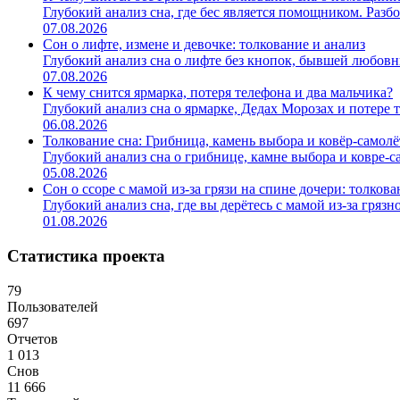
Глубокий анализ сна, где бес является помощником. Разбо
07.08.2026
Сон о лифте, измене и девочке: толкование и анализ
Глубокий анализ сна о лифте без кнопок, бывшей любовни
07.08.2026
К чему снится ярмарка, потеря телефона и два мальчика?
Глубокий анализ сна о ярмарке, Дедах Морозах и потере те
06.08.2026
Толкование сна: Грибница, камень выбора и ковёр-самолё
Глубокий анализ сна о грибнице, камне выбора и ковре-сам
05.08.2026
Сон о ссоре с мамой из-за грязи на спине дочери: толкова
Глубокий анализ сна, где вы дерётесь с мамой из-за гряз
01.08.2026
Статистика проекта
79
Пользователей
697
Отчетов
1 013
Снов
11 666