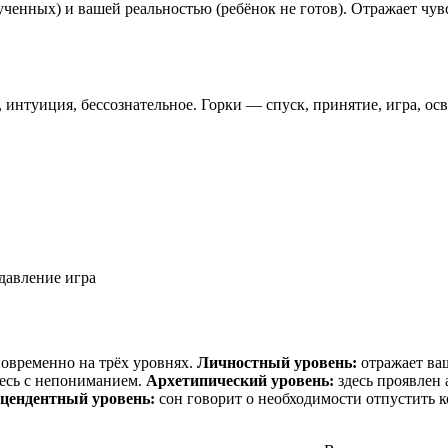
енных) и вашей реальностью (ребёнок не готов). Отражает чув
 интуиция, бессознательное. Горки — спуск, принятие, игра, ос
давление
игра
новременно на трёх уровнях.
Личностный уровень:
отражает ва
тесь с непониманием.
Архетипический уровень:
здесь проявлен 
цендентный уровень:
сон говорит о необходимости отпустить к