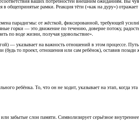
несоответствия ваших потребностей внешним ожиданиям. Вы чувс
я в общепринятые рамки. Реакция тёти («как на дуру») отражает
смена парадигмы: от жёсткой, фиксированной, требующей усилий
ные горки — это движение по течению, доверие потоку, радость
зить по воде жизни, получая удовольствие».
ругой) — указывает на важность отношений в этом процессе. Пут
 (будь то проект, отношения или сам ребёнок), оставив позади
ьного ребёнка. То, что он не ходит, указывает на этап, когда э
 или забытые слои памяти. Символизирует серьёзное внутреннее