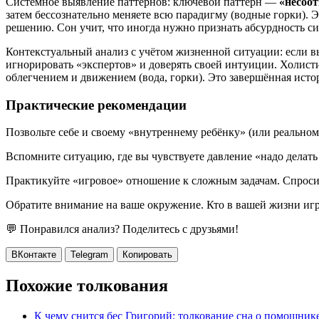
Системное выявление паттернов: ключевой паттерн —
«несоот
затем бессознательно меняете всю парадигму (водные горки). 
решению. Сон учит, что иногда нужно признать абсурдность с
Контекстуальный анализ с учётом жизненной ситуации: если вы
игнорировать «экспертов» и доверять своей интуиции. Холисти
облегчением и движением (вода, горки). Это завершённая исто
Практические рекомендации
Позвольте себе и своему «внутреннему ребёнку» (или реально
Вспомните ситуацию, где вы чувствуете давление «надо делать 
Практикуйте «игровое» отношение к сложным задачам. Спросите 
Обратите внимание на ваше окружение. Кто в вашей жизни игра
💬 Понравился анализ? Поделитесь с друзьями!
ВКонтакте
Telegram
Копировать
Похожие толкования
К чему снится бес Григорий: толкование сна о помощник