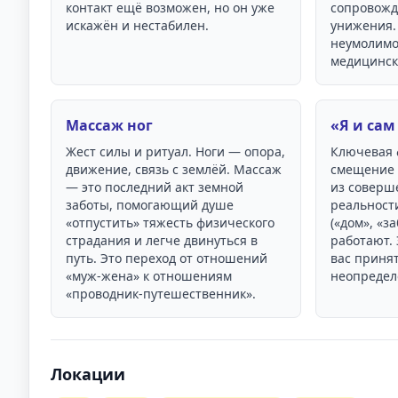
контакт ещё возможен, но он уже
сопровож
искажён и нестабилен.
унижения.
неумолимо
медицинск
Массаж ног
«Я и сам
Жест силы и ритуал. Ноги — опора,
Ключевая 
движение, связь с землёй. Массаж
смещение т
— это последний акт земной
из соверш
заботы, помогающий душе
реальности
«отпустить» тяжесть физического
(«дом», «за
страдания и легче двинуться в
работают.
путь. Это переход от отношений
вас принят
«муж-жена» к отношениям
неопредел
«проводник-путешественник».
Локации