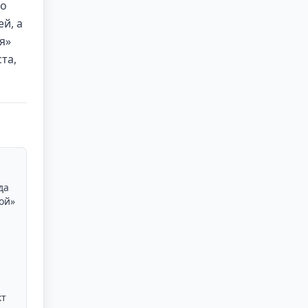
го
й, а
я»
та,
да
ой»
кт