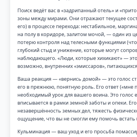
Поиск ведёт вас в «задрипанный отель» и «прит
зоны между мирами. Они отражают текущее сост
его) в процессе перехода: нестабильное, марг
на полу в коридоре, залитом мочой, — один из ц
потерю контроля над телесными функциями (что 
глубокий стыд и унижение, которые могут сопров
наблюдающего. «Люди, которые хихикают» — это
возможно, внутренних «эмиссаров», питающихся 
Ваша реакция — «вернись домой» — это голос ст
его в прежнюю, понятную роль. Его ответ («мне п
необходимый урок для вашего воина. Это голос е
вписывается в рамки земной заботы и опеки. Ег
незавершённость земных дел, тяжесть физическо
ощущение, что вы не смогли ему помочь встать 
Кульминация — ваш уход и его просьба помасси