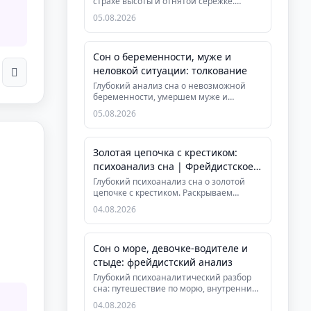
страхе высоты и отнятой серёжке.
Раскрываем тему самоценности, ...
05.08.2026
Сон о беременности, муже и
неловкой ситуации: толкование
Глубокий анализ сна о невозможной
беременности, умершем муже и
конфликте в чужой квартире. Узнайте, ...
05.08.2026
Золотая цепочка с крестиком:
психоанализ сна | Фрейдистское
толкование
Глубокий психоанализ сна о золотой
цепочке с крестиком. Раскрываем
скрытые конфликты, символизм либи...
04.08.2026
Сон о море, девочке-водителе и
стыде: фрейдистский анализ
Глубокий психоаналитический разбор
сна: путешествие по морю, внутренний
ребёнок, символы сексуальнос...
04.08.2026