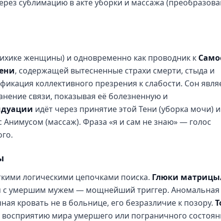
ерез сублимацию в акте уборки и массажа (преобразов
сихике женщины) и одновременно как проводник к
Само
ени
, содержащей вытесненные страхи смерти, стыда и
кация коллективного презрения к слабости. Сон явля
анение связи, показывая её болезненную и
идуации
идёт через принятие этой Тени (уборка мочи) и
с Анимусом (массаж). Фраза «я и сам не знаю» — голос
го.
ы
чёткими логическими цепочками поиска.
Глюки матрицы
я с умершим мужем — мощнейший триггер. Аномальная
чная кровать не в больнице, его безразличие к позору.
Т
 восприятию мира умершего или пограничного состоян