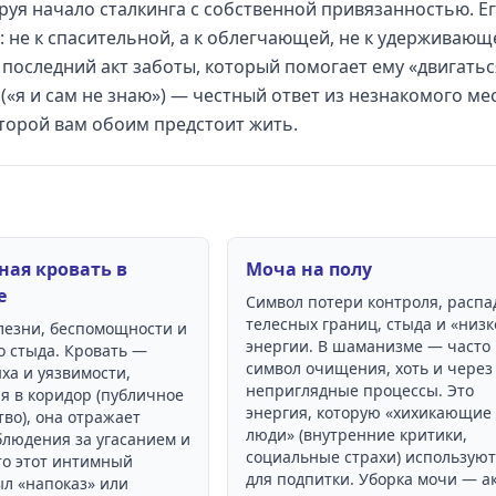
руя начало сталкинга с собственной привязанностью. Е
 не к спасительной, а к облегчающей, не к удерживающе
последний акт заботы, который помогает ему «двигатьс
(«я и сам не знаю») — честный ответ из незнакомого мес
оторой вам обоим предстоит жить.
ная кровать в
Моча на полу
е
Символ потери контроля, распа
телесных границ, стыда и «низк
лезни, беспомощности и
энергии. В шаманизме — часто
о стыда. Кровать —
символ очищения, хоть и через
ха и уязвимости,
неприглядные процессы. Это
я в коридор (публичное
энергия, которую «хихикающие
во), она отражает
люди» (внутренние критики,
блюдения за угасанием и
социальные страхи) используют
то этот интимный
для подпитки. Уборка мочи — а
ыл «напоказ» или