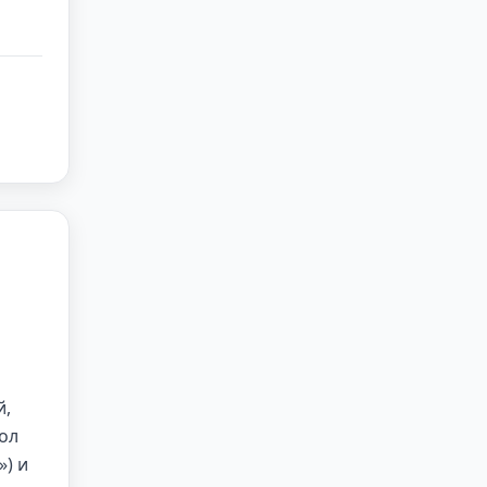
й,
ол
) и