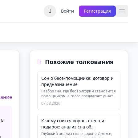
Войти
Регистрация
Похожие толкования
Сон о бесе-помощнике: договор и
предназначение
Разбор сна, где бес Григорий становится
помощником, а голос предлагает узнать
вание
предназначение за плат...
07.08.2026
 и
К чему снится ворон, стена и
подарок: анализ сна об
отверженности
Глубокий анализ сна о вороне-Джексе,
ь