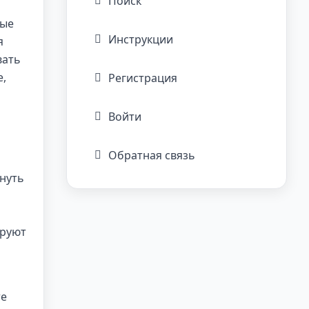
Поиск
ные
Инструкции
я
вать
е,
Регистрация
Войти
Обратная связь
рнуть
ируют
те