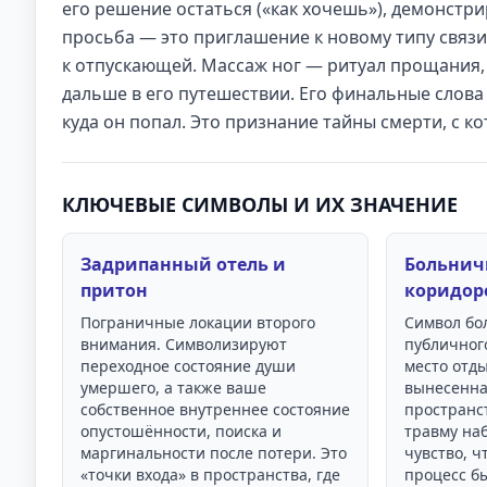
его решение остаться («как хочешь»), демонстри
просьба — это приглашение к новому типу связи:
к отпускающей. Массаж ног — ритуал прощания, 
дальше в его путешествии. Его финальные слова 
куда он попал. Это признание тайны смерти, с к
КЛЮЧЕВЫЕ СИМВОЛЫ И ИХ ЗНАЧЕНИЕ
Задрипанный отель и
Больнич
притон
коридор
Пограничные локации второго
Символ бо
внимания. Символизируют
публичног
переходное состояние души
место отды
умершего, а также ваше
вынесенна
собственное внутреннее состояние
пространст
опустошённости, поиска и
травму на
маргинальности после потери. Это
чувство, ч
«точки входа» в пространства, где
процесс б