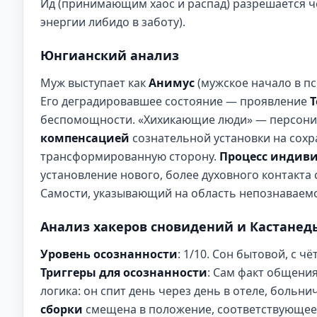
Ид (принимающим хаос и распад) разрешается ч
энергии либидо в заботу).
Юнгианский анализ
Муж выступает как
Анимус
(мужское начало в п
Его деградировавшее состояние — проявление
Т
беспомощности. «Хихикающие люди» — персонифи
компенсацией
сознательной установки на сохр
трансформированную сторону.
Процесс индив
установление нового, более духовного контакта 
Самости, указывающий на область непознаваемо
Анализ хакеров сновидений и Кастанед
Уровень осознанности
: 1/10. Сон бытовой, с 
Триггеры для осознанности
: Сам факт общени
логика: он спит день через день в отеле, больни
сборки
смещена в положение, соответствующее