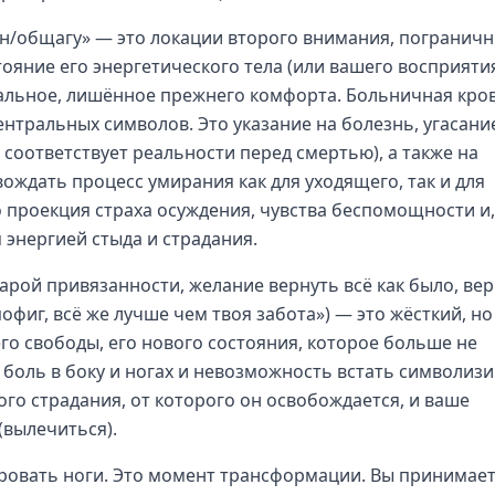
он/общагу» — это локации второго внимания, погранич
ояние его энергетического тела (или вашего восприяти
инальное, лишённое прежнего комфорта. Больничная кро
ентральных символов. Это указание на болезнь, угасани
соответствует реальности перед смертью), а также на
ождать процесс умирания как для уходящего, так и для
 проекция страха осуждения, чувства беспомощности и,
энергией стыда и страдания.
арой привязанности, желание вернуть всё как было, ве
офиг, всё же лучше чем твоя забота») — это жёсткий, но
го свободы, его нового состояния, которое больше не
о боль в боку и ногах и невозможность встать символиз
го страдания, от которого он освобождается, и ваше
(вылечиться).
ровать ноги. Это момент трансформации. Вы принимае