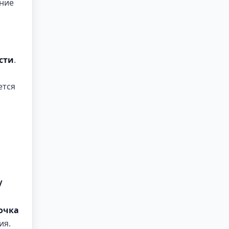
ание
сти
.
ется
/
очка
ия.