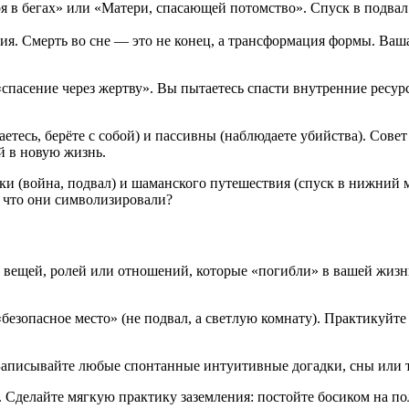
 в бегах» или «Матери, спасающей потомство». Спуск в подвал
я. Смерть во сне — это не конец, а трансформация формы. Ваша 
«спасение через жертву». Вы пытаетесь спасти внутренние ресу
тесь, берёте с собой) и пассивны (наблюдаете убийства). Сове
ой в новую жизнь.
и (война, подвал) и шаманского путешествия (спуск в нижний м
 что они символизировали?
 вещей, ролей или отношений, которые «погибли» в вашей жизни
езопасное место» (не подвал, а светлую комнату). Практикуйте
писывайте любые спонтанные интуитивные догадки, сны или те
 Сделайте мягкую практику заземления: постойте босиком на пол