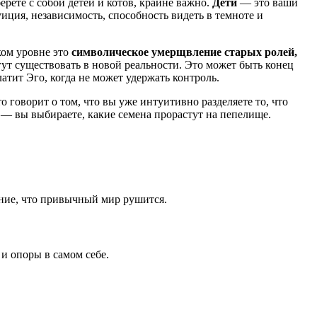
ерёте с собой детей и котов, крайне важно.
Дети
— это ваши
иция, независимость, способность видеть в темноте и
ком уровне это
символическое умерщвление старых ролей,
гут существовать в новой реальности. Это может быть конец
атит Эго, когда не может удержать контроль.
 говорит о том, что вы уже интуитивно разделяете то, что
— вы выбираете, какие семена прорастут на пепелище.
ние, что привычный мир рушится.
и опоры в самом себе.