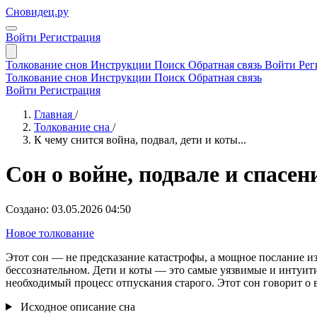
Сновидец.ру
Войти
Регистрация
Толкование снов
Инструкции
Поиск
Обратная связь
Войти
Рег
Толкование снов
Инструкции
Поиск
Обратная связь
Войти
Регистрация
Главная
/
Толкование сна
/
К чему снится война, подвал, дети и коты...
Сон о войне, подвале и спасе
Создано: 03.05.2026 04:50
Новое толкование
Этот сон — не предсказание катастрофы, а мощное послание и
бессознательном. Дети и коты — это самые уязвимые и интуити
необходимый процесс отпускания старого. Этот сон говорит о в
Исходное описание сна