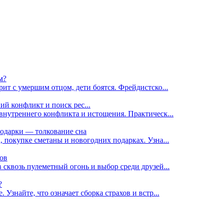
м?
рит с умершим отцом, дети боятся. Фрейдистско...
ий конфликт и поиск рес...
 внутреннего конфликта и истощения. Практическ...
подарки — толкование сна
, покупке сметаны и новогодних подарках. Узна...
нов
 сквозь пулеметный огонь и выбор среди друзей...
?
 Узнайте, что означает сборка страхов и встр...