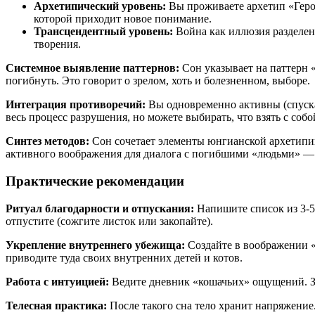
Архетипический уровень:
Вы проживаете архетип «Героя
которой приходит новое понимание.
Трансцендентный уровень:
Война как иллюзия разделени
творения.
Системное выявление паттернов:
Сон указывает на паттерн 
погибнуть. Это говорит о зрелом, хоть и болезненном, выборе.
Интеграция противоречий:
Вы одновременно активны (спускае
весь процесс разрушения, но можете выбирать, что взять с соб
Синтез методов:
Сон сочетает элементы юнгианской архетипик
активного воображения для диалога с погибшими «людьми» —
Практические рекомендации
Ритуал благодарности и отпускания:
Напишите список из 3-5
отпустите (сожгите листок или закопайте).
Укрепление внутреннего убежища:
Создайте в воображении «б
приводите туда своих внутренних детей и котов.
Работа с интуицией:
Ведите дневник «кошачьих» ощущений. За
Телесная практика:
После такого сна тело хранит напряжение.