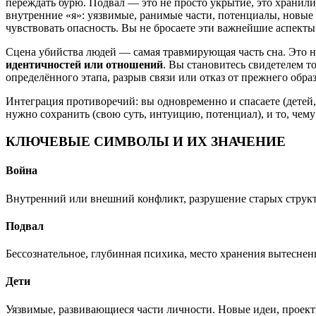
переждать бурю. Подвал — это не просто укрытие, это хранилищ
внутренние «я»: уязвимые, ранимые части, потенциалы, новые
чувствовать опасность. Вы не бросаете эти важнейшие аспекты с
Сцена убийства людей — самая травмирующая часть сна. Это н
идентичностей или отношений
. Вы становитесь свидетелем т
определённого этапа, разрыв связи или отказ от прежнего обра
Интеграция противоречий: вы одновременно и спасаете (детей, 
нужно сохранить (свою суть, интуицию, потенциал), и то, чему
КЛЮЧЕВЫЕ СИМВОЛЫ И ИХ ЗНАЧЕНИЕ
Война
Внутренний или внешний конфликт, разрушение старых структ
Подвал
Бессознательное, глубинная психика, место хранения вытеснен
Дети
Уязвимые, развивающиеся части личности. Новые идеи, проект