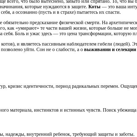
е всего, что было вытеснено, забыто или спрятано. То, что вы б
 начинания, которые нуждаются в защите.
Коты
— это ваша инту
ебя, а осознанно (пусть и в страхе) пытаетесь их спасти.
е обязательно предсказание физической смерти. На архетипичес
ого, как «умирают» те части вашей жизни, которые больше не мо
за себя. Боль и ужас здесь — это цена трансформации, которую пл
котов), и являетесь пассивным наблюдателем гибели (людей). Это
 позволено уйти. Сон не о слабости, а о
выживании и селекции
ур, кризис идентичности, период радикальных перемен. Ощуще
ного материала, инстинктов и истинных чувств. Поиск убежища 
ы, надежды, внутренний ребенок, требующий защиты и заботы.