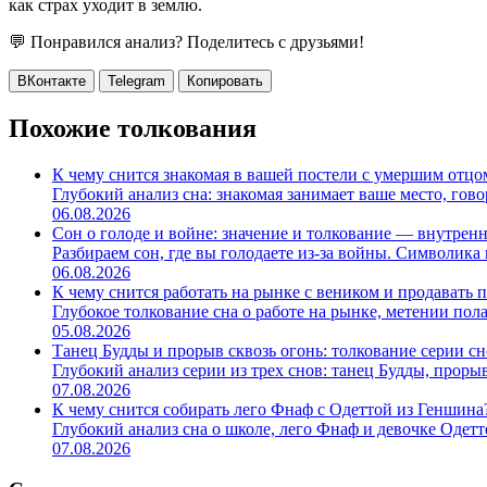
как страх уходит в землю.
💬 Понравился анализ? Поделитесь с друзьями!
ВКонтакте
Telegram
Копировать
Похожие толкования
К чему снится знакомая в вашей постели с умершим отцо
Глубокий анализ сна: знакомая занимает ваше место, гово
06.08.2026
Сон о голоде и войне: значение и толкование — внутренн
Разбираем сон, где вы голодаете из-за войны. Символика
06.08.2026
К чему снится работать на рынке с веником и продавать 
Глубокое толкование сна о работе на рынке, метении пола
05.08.2026
Танец Будды и прорыв сквозь огонь: толкование серии с
Глубокий анализ серии из трех снов: танец Будды, прорыв
07.08.2026
К чему снится собирать лего Фнаф с Одеттой из Геншина
Глубокий анализ сна о школе, лего Фнаф и девочке Одетте.
07.08.2026