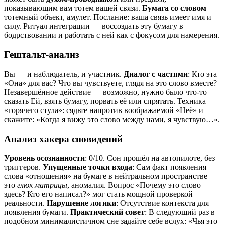
показывающим вам тотем вашей связи.
Бумага со словом
—
тотемный объект, амулет. Послание: ваша связь имеет имя и
силу. Ритуал интеграции — воссоздать эту бумагу в
бодрствовании и работать с ней как с фокусом для намерения.
Гештальт-анализ
Вы — и наблюдатель, и участник.
Диалог с частями
: Кто эта
«Она» для вас? Что вы чувствуете, глядя на это слово вместе?
Незавершённое действие — возможно, нужно было что-то
сказать Ей, взять бумагу, порвать её или спрятать. Техника
«горячего стула»: сядьте напротив воображаемой «Неё» и
скажите: «Когда я вижу это слово между нами, я чувствую…».
Анализ хакера сновидений
Уровень осознанности
: 0/10. Сон прошёл на автопилоте, без
триггеров.
Упущенные точки входа
: Сам факт появления
слова «отношения» на бумаге в нейтральном пространстве —
это
глюк матрицы
, аномалия. Вопрос «Почему это слово
здесь? Кто его написал?» мог стать мощной проверкой
реальности.
Нарушение логики
: Отсутствие контекста для
появления бумаги.
Практический совет
: В следующий раз в
подобном минималистичном сне задайте себе вслух: «Чья это