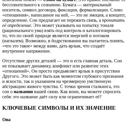
бессознательного к сознанию. Бумага — материальный
носитель, символ договора, фиксации, формализации. Слово
«отношения», написанное на ней, — это не эмоция, а концепт,
определение. Сон предлагает не пережить связь, а
прочитать
её определение
. Это может указывать на попытку тоналя
(рационального ума) взять под контроль и каталогизировать
то, что по своей природе является энергией и потоком
(нагвалем). Возможно, в бодрствовании вы пытаетесь понять,
«что это такое» между вами, дать ярлык, что создаёт
внутреннее напряжение.
Отсутствие других деталей — это и есть главная деталь. Сон
не показывает динамику, конфликт или развитие этих
«отношений». Он просто предъявляет ярлык в присутствии
Другого. Это может быть как моментом глубокого признания
и ясности, так и указанием на чрезмерную умственную
абстракцию живого чувства. С точки зрения сталкинга, это
сон о
названии
вашей связи. Как воин, вы можете спросить
себя: это название даёт силу или ограничивает её?
КЛЮЧЕВЫЕ СИМВОЛЫ И ИХ ЗНАЧЕНИЕ
Она