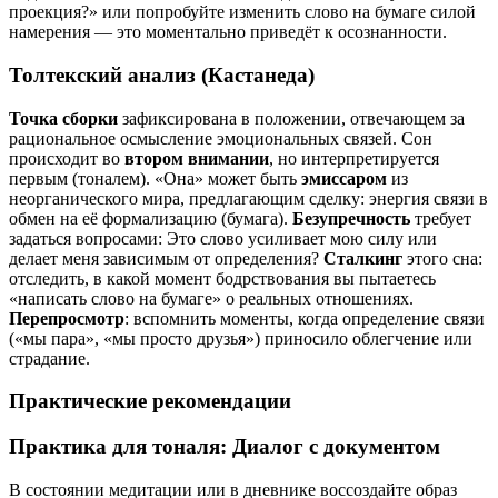
проекция?» или попробуйте изменить слово на бумаге силой
намерения — это моментально приведёт к осознанности.
Толтекский анализ (Кастанеда)
Точка сборки
зафиксирована в положении, отвечающем за
рациональное осмысление эмоциональных связей. Сон
происходит во
втором внимании
, но интерпретируется
первым (тоналем). «Она» может быть
эмиссаром
из
неорганического мира, предлагающим сделку: энергия связи в
обмен на её формализацию (бумага).
Безупречность
требует
задаться вопросами: Это слово усиливает мою силу или
делает меня зависимым от определения?
Сталкинг
этого сна:
отследить, в какой момент бодрствования вы пытаетесь
«написать слово на бумаге» о реальных отношениях.
Перепросмотр
: вспомнить моменты, когда определение связи
(«мы пара», «мы просто друзья») приносило облегчение или
страдание.
Практические рекомендации
Практика для тоналя: Диалог с документом
В состоянии медитации или в дневнике воссоздайте образ