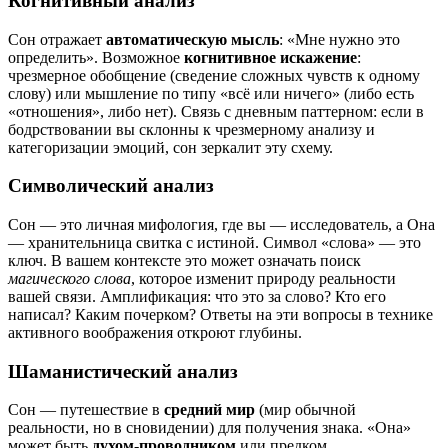
Когнитивный анализ
Сон отражает
автоматическую мысль
: «Мне нужно это
определить». Возможное
когнитивное искажение
:
чрезмерное обобщение (сведение сложных чувств к одному
слову) или мышление по типу «всё или ничего» (либо есть
«отношения», либо нет). Связь с дневным паттерном: если в
бодрствовании вы склонны к чрезмерному анализу и
категоризации эмоций, сон зеркалит эту схему.
Символический анализ
Сон — это личная мифология, где вы — исследователь, а Она
— хранительница свитка с истиной. Символ «слова» — это
ключ. В вашем контексте это может означать поиск
магического слова
, которое изменит природу реальности
вашей связи. Амплификация: что это за слово? Кто его
написал? Каким почерком? Ответы на эти вопросы в технике
активного воображения откроют глубины.
Шаманистический анализ
Сон — путешествие в
средний мир
(мир обычной
реальности, но в сновидении) для получения знака. «Она»
может быть
духом-проводником
или предком,