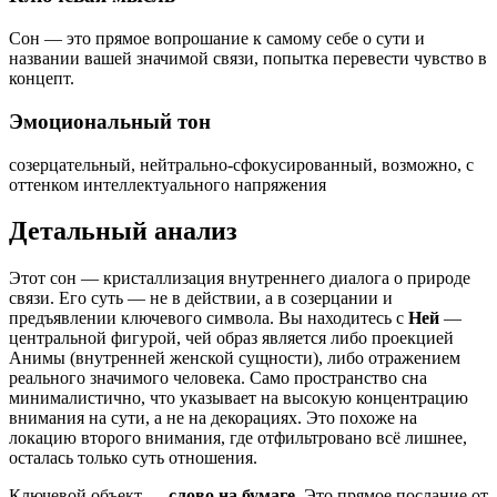
Сон — это прямое вопрошание к самому себе о сути и
названии вашей значимой связи, попытка перевести чувство в
концепт.
Эмоциональный тон
созерцательный, нейтрально-сфокусированный, возможно, с
оттенком интеллектуального напряжения
Детальный анализ
Этот сон — кристаллизация внутреннего диалога о природе
связи. Его суть — не в действии, а в созерцании и
предъявлении ключевого символа. Вы находитесь с
Ней
—
центральной фигурой, чей образ является либо проекцией
Анимы (внутренней женской сущности), либо отражением
реального значимого человека. Само пространство сна
минималистично, что указывает на высокую концентрацию
внимания на сути, а не на декорациях. Это похоже на
локацию второго внимания, где отфильтровано всё лишнее,
осталась только суть отношения.
Ключевой объект —
слово на бумаге
. Это прямое послание от