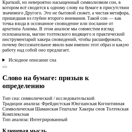
Краткий, но невероятно насыщенный символизмом сон, в
котором всё сводится к одному слову на бумаге в присутствии
значимого Другого. Это не бытовой сюжет, а чистая метафора,
пришедшая из глубин второго внимания. Такой сон — как
точка входа в осознанное сновидение или послание от
архетипа Анимы. В этом анализе мы совместим взгляд
психоанализа, магию толтекского видящего и практический
инструментарий хакера сновидений, чтобы расшифровать,
почему бессознательное явило вам именно этот образ и какую
работу над собой оно предлагает.
Исходное описание сна
Слово на бумаге: призыв к
определению
Тип сна:
символический / исследовательский
Традиции анализа:
Фрейдистская
Юнгианская
Когнитивная
Символическая
Шаманская
Гештальт
Хакеры снов
Толтекская
Комплексная
Тип анализа:
Интегрированный
Ключевая мысль