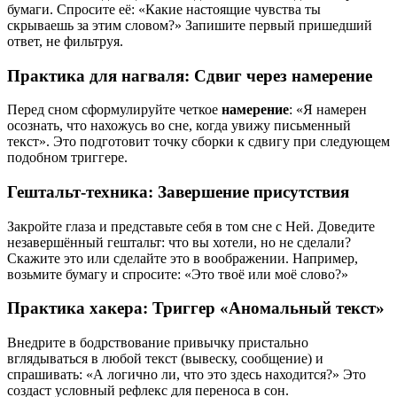
бумаги. Спросите её: «Какие настоящие чувства ты
скрываешь за этим словом?» Запишите первый пришедший
ответ, не фильтруя.
Практика для нагваля: Сдвиг через намерение
Перед сном сформулируйте четкое
намерение
: «Я намерен
осознать, что нахожусь во сне, когда увижу письменный
текст». Это подготовит точку сборки к сдвигу при следующем
подобном триггере.
Гештальт-техника: Завершение присутствия
Закройте глаза и представьте себя в том сне с Ней. Доведите
незавершённый гештальт: что вы хотели, но не сделали?
Скажите это или сделайте это в воображении. Например,
возьмите бумагу и спросите: «Это твоё или моё слово?»
Практика хакера: Триггер «Аномальный текст»
Внедрите в бодрствование привычку пристально
вглядываться в любой текст (вывеску, сообщение) и
спрашивать: «А логично ли, что это здесь находится?» Это
создаст условный рефлекс для переноса в сон.