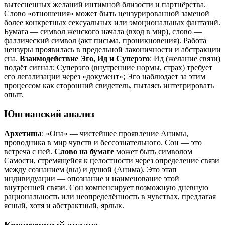
вытесненных желаний интимной близости и партнёрства.
Слово «отношения» может быть цензурированной заменой
более конкретных сексуальных или эмоциональных фантазий.
Бумага — символ женского начала (вход в мир), слово —
фаллический символ (акт письма, проникновения). Работа
цензуры проявилась в предельной лаконичности и абстракции
сна.
Взаимодействие Эго, Ид и Суперэго
: Ид (желание связи)
подаёт сигнал; Суперэго (внутренние нормы, страх) требует
его легализации через «документ»; Эго наблюдает за этим
процессом как сторонний свидетель, пытаясь интегрировать
опыт.
Юнгианский анализ
Архетипы
: «Она» — чистейшее проявление Анимы,
проводника в мир чувств и бессознательного. Сон — это
встреча с ней.
Слово на бумаге
может быть символом
Самости, стремящейся к целостности через определение связи
между сознанием (вы) и душой (Анима). Это этап
индивидуации — опознание и наименование этой
внутренней связи. Сон компенсирует возможную дневную
рациональность или неопределённость в чувствах, предлагая
ясный, хотя и абстрактный, ярлык.