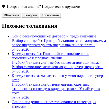
💬 Понравился анализ? Поделитесь с друзьями!
ВКонтакте
Telegram
Копировать
Похожие толкования
Сон о бесе-помощнике: договор и предназначение
Разбор сна, где бес Григорий становится помощником, а
голос предлагает узнать предназначение за плат...
07.08.2026
К чему снится бес Григорий: толкование сна о
помощнике и предназначении
Глубокий анализ сна, где бес является помощником.
Разбор символов: заснеженная улица, отец, перекрёс...
07.08.2026
К чему снится мама злится, что у меня парень, и супер-
кот?
Глубокий анализ сна о гневе матери, скрытых
отношениях и соседе в виде супер-кота. Узнайте, как
этот...
08.08.2026
Сон о нападении и силе: толкование и интеграция
агрессии