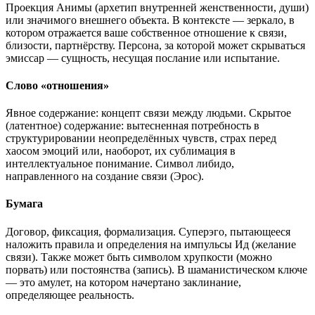
Проекция Анимы (архетип внутренней женственности, души)
или значимого внешнего объекта. В контексте — зеркало, в
котором отражается ваше собственное отношение к связи,
близости, партнёрству. Персона, за которой может скрываться
эмиссар — сущность, несущая послание или испытание.
Слово «отношения»
Явное содержание: концепт связи между людьми. Скрытое
(латентное) содержание: вытесненная потребность в
структурировании неопределённых чувств, страх перед
хаосом эмоций или, наоборот, их сублимация в
интеллектуальное понимание. Символ либидо,
направленного на создание связи (Эрос).
Бумага
Договор, фиксация, формализация. Суперэго, пытающееся
наложить правила и определения на импульсы Ид (желание
связи). Также может быть символом хрупкости (можно
порвать) или постоянства (запись). В шаманистическом ключе
— это амулет, на котором начертано заклинание,
определяющее реальность.