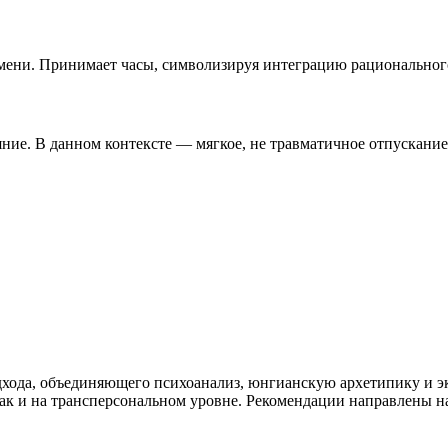
емени. Принимает часы, символизируя интеграцию рациональног
яние. В данном контексте — мягкое, не травматичное отпускание
хода, объединяющего психоанализ, юнгианскую архетипику и э
так и на трансперсональном уровне. Рекомендации направлены н