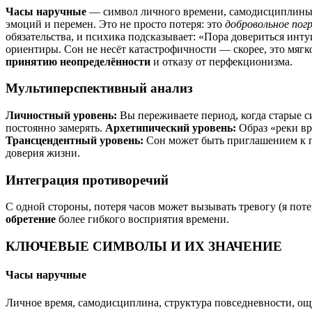
Часы наручные
— символ личного времени, самодисциплины 
эмоций и перемен. Это не просто потеря: это
добровольное пог
обязательства, и психика подсказывает: «Пора довериться ин
ориентиры. Сон не несёт катастрофичности — скорее, это мягк
принятию неопределённости
и отказу от перфекционизма.
Мультиперспективный анализ
Личностный уровень:
Вы переживаете период, когда старые си
постоянно замерять.
Архетипический уровень:
Образ «реки вр
Трансцендентный уровень:
Сон может быть приглашением к пр
доверия жизни.
Интеграция противоречий
С одной стороны, потеря часов может вызывать тревогу (я поте
обретение
более гибкого восприятия времени.
КЛЮЧЕВЫЕ СИМВОЛЫ И ИХ ЗНАЧЕНИЕ
Часы наручные
Личное время, самодисциплина, структура повседневности, ощ