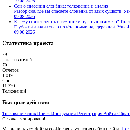
10.08.2026
Сон о спасении слонёнка: толкование и анализ
Разбор сна, где вы спасаете слонёнка от злых существ. Уз
09.08.2026
К чему снится летать в темноте и пугать прохожего? Тол
Глубокий анализ сна о полёте ночью над деревней. Узнайт
09.08.2026
Статистика проекта
79
Пользователей
701
Отчетов
1 019
Снов
11 730
Толкований
Быстрые действия
Толкование снов
Поиск
Инструкции
Регистрация
Войти
Обрат
Ссылка скопирована!
Мы используем файлы cookie для улучшения работы сайта.
Под