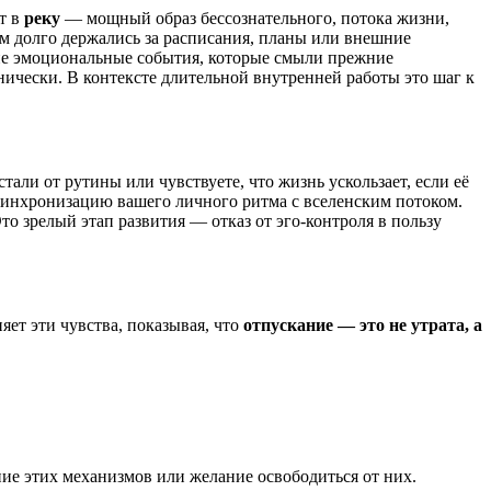
т в
реку
— мощный образ бессознательного, потока жизни,
м долго держались за расписания, планы или внешние
ние эмоциональные события, которые смыли прежние
нически. В контексте длительной внутренней работы это шаг к
али от рутины или чувствуете, что жизнь ускользает, если её
 синхронизацию вашего личного ритма с вселенским потоком.
о зрелый этап развития — отказ от эго-контроля в пользу
яет эти чувства, показывая, что
отпускание — это не утрата, а
ие этих механизмов или желание освободиться от них.