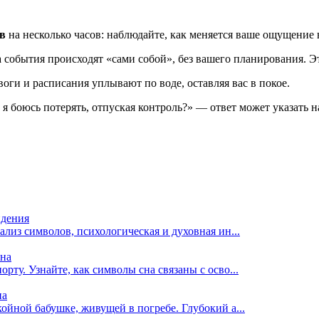
ов
на несколько часов: наблюдайте, как меняется ваше ощущение
события происходят «сами собой», без вашего планирования. Эт
евоги и расписания уплывают по воде, оставляя вас в покое.
 я боюсь потерять, отпуская контроль?» — ответ может указать н
идения
нализ символов, психологическая и духовная ин...
сна
рту. Узнайте, как символы сна связаны с осво...
на
койной бабушке, живущей в погребе. Глубокий а...