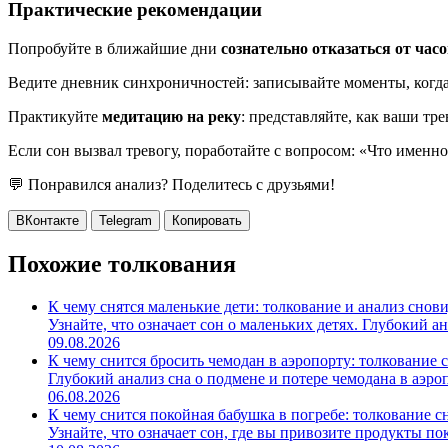
Практические рекомендации
Попробуйте в ближайшие дни
сознательно отказаться от час
Ведите дневник синхроничностей: записывайте моменты, когда 
Практикуйте
медитацию на реку
: представляйте, как ваши тр
Если сон вызвал тревогу, поработайте с вопросом: «Что именно
💬 Понравился анализ? Поделитесь с друзьями!
ВКонтакте
Telegram
Копировать
Похожие толкования
К чему снятся маленькие дети: толкование и анализ снов
Узнайте, что означает сон о маленьких детях. Глубокий а
09.08.2026
К чему снится бросить чемодан в аэропорту: толкование 
Глубокий анализ сна о подмене и потере чемодана в аэропо
06.08.2026
К чему снится покойная бабушка в погребе: толкование с
Узнайте, что означает сон, где вы привозите продукты по