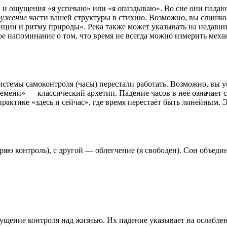
и ощущения «я успеваю» или «я опаздываю». Во сне они падаю
ружение
части вашей структуры в стихию. Возможно, вы слишко
туиции и ритму природы». Река также может указывать на недав
ое напоминание о том, что время не всегда можно измерить меха
стемы самоконтроля (часы) перестали работать. Возможно, вы уст
емени» — классический архетип. Падение часов в неё означает
актике «здесь и сейчас», где время перестаёт быть линейным. Эт
ряю контроль), с другой — облегчение (я свободен). Сон объедин
ущение контроля над жизнью. Их падение указывает на ослаблен