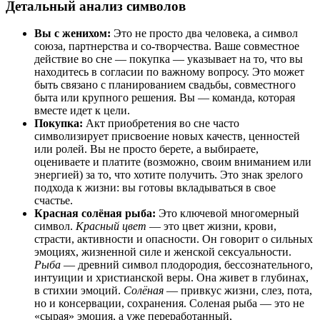
Детальный анализ символов
Вы с женихом:
Это не просто два человека, а символ
союза, партнерства и со-творчества. Ваше совместное
действие во сне — покупка — указывает на то, что вы
находитесь в согласии по важному вопросу. Это может
быть связано с планированием свадьбы, совместного
быта или крупного решения. Вы — команда, которая
вместе идет к цели.
Покупка:
Акт приобретения во сне часто
символизирует присвоение новых качеств, ценностей
или ролей. Вы не просто берете, а выбираете,
оцениваете и платите (возможно, своим вниманием или
энергией) за то, что хотите получить. Это знак зрелого
подхода к жизни: вы готовы вкладываться в свое
счастье.
Красная солёная рыба:
Это ключевой многомерный
символ.
Красный цвет
— это цвет жизни, крови,
страсти, активности и опасности. Он говорит о сильных
эмоциях, жизненной силе и женской сексуальности.
Рыба
— древний символ плодородия, бессознательного,
интуиции и христианской веры. Она живет в глубинах,
в стихии эмоций.
Солёная
— привкус жизни, слез, пота,
но и консервации, сохранения. Соленая рыба — это не
«сырая» эмоция, а уже переработанный,