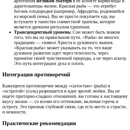
архетипом
Великой Матери
в ее аспекте кормилицы и
дарительницы жизни. Красная рыба — это атрибут
богинь плодородия (например, Афродиты, родившейся
из морской пены). Вы не просто покупаете еду, вы
вступаете в таинство совместной трапезы, которое
является древним ритуалом единения.
Трансцендентный уровень:
Сон может быть знаком
того, что вы на правильном пути. «Рыба» во многих
традициях — символ Христа и духовного знания.
«Красная рыба» может указывать на то, что ваше
духовное развитие идет через телесность, через
принятие своей чувственной природы, а не через аскезу.
Это путь интеграции духа и плоти.
Интеграция противоречий
Кажущееся противоречие между «сытостью» (рыба) и
«остротой» (соль) разрешается в идее зрелой любви. Вы не
ищете приторно-сладких отношений, вы готовы к настоящему
вкусу жизни — со всеми его оттенками, включая горечь и
остроту. Это признак глубокой связи, где есть место и страсти,
и нежности.
Практические рекомендации