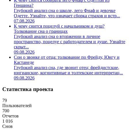
К чему снится собирать лего Фнаф с Одеттой из
Геншина?
Глубокий анализ сна о школе, лего Фнаф и девочке
Одетте. Узнайте, что означает сборка страхов и встр...
07.08.2026
К чему снится поцелуй с начальником и душ?
Толкование сна о границах
Глубокий анализ сна о вторжении в личное
пространство, поцелуе с работодателем и душе. Узнайте
скрыт...
09.08.2026
Сон о звонке от отца: толкование по Фрейду, Юнгу и
Кастанеде
Глубокий анализ сна, где звонит отец: фрейдистские,
юнгианские, когнитивные и толтекские интерпретац...
09.08.2026
Статистика проекта
79
Пользователей
700
Отчетов
1 016
Снов