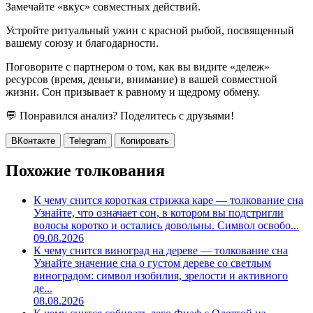
Замечайте «вкус» совместных действий.
Устройте ритуальный ужин с красной рыбой, посвященный
вашему союзу и благодарности.
Поговорите с партнером о том, как вы видите «дележ»
ресурсов (время, деньги, внимание) в вашей совместной
жизни. Сон призывает к равному и щедрому обмену.
💬 Понравился анализ? Поделитесь с друзьями!
ВКонтакте
Telegram
Копировать
Похожие толкования
К чему снится короткая стрижка каре — толкование сна
Узнайте, что означает сон, в котором вы подстригли
волосы коротко и остались довольны. Символ освобо...
09.08.2026
К чему снится виноград на дереве — толкование сна
Узнайте значение сна о густом дереве со светлым
виноградом: символ изобилия, зрелости и активного
де...
08.08.2026