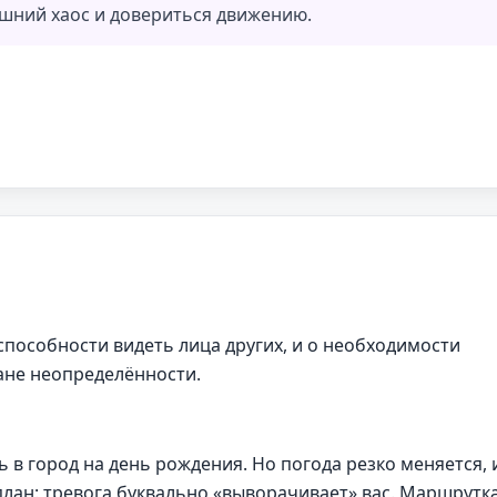
ешний хаос и довериться движению.
способности видеть лица других, и о необходимости
мане неопределённости.
 в город на день рождения. Но погода резко меняется, 
лан: тревога буквально «выворачивает» вас. Маршрутка