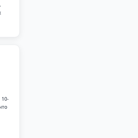
.
х
 10-
что