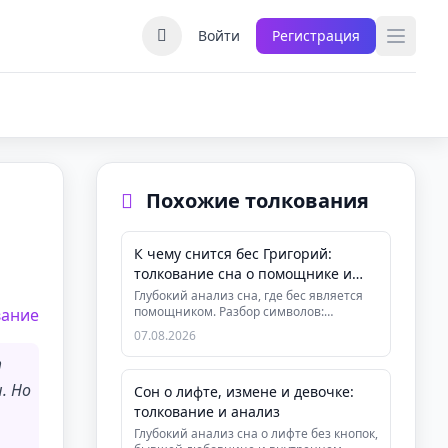
Войти
Регистрация
Похожие толкования
К чему снится бес Григорий:
толкование сна о помощнике и
предназначении
Глубокий анализ сна, где бес является
помощником. Разбор символов:
вание
заснеженная улица, отец, перекрёс...
07.08.2026
т
. Но
Сон о лифте, измене и девочке:
толкование и анализ
Глубокий анализ сна о лифте без кнопок,