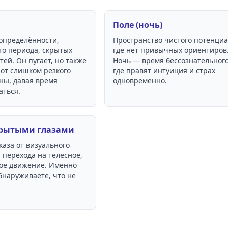
Поле (ночь)
определённости,
Пространство чистого потенциа
го периода, скрытых
где нет привычных ориентиров
ей. Он пугает, но также
Ночь — время бессознательного
от слишком резкого
где правят интуиция и страх
ны, давая время
одновременно.
аться.
акрытыми глазами
каза от визуального
 перехода на телесное,
ое движение. Именно
бнаруживаете, что не