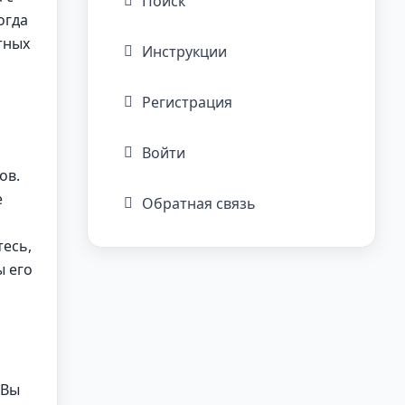
Поиск
огда
тных
Инструкции
Регистрация
Войти
ов.
е
Обратная связь
тесь,
ы его
 Вы