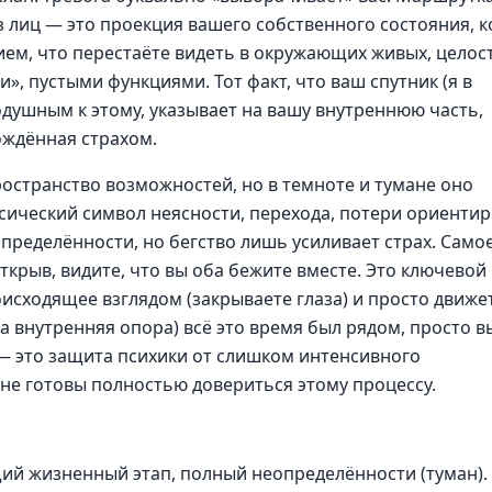
лиц — это проекция вашего собственного состояния, к
ем, что перестаёте видеть в окружающих живых, целос
», пустыми функциями. Тот факт, что ваш спутник (я в
душным к этому, указывает на вашу внутреннюю часть,
ождённая страхом.
ространство возможностей, но в темноте и тумане оно
сический символ неясности, перехода, потери ориентир
определённости, но бегство лишь усиливает страх. Само
открыв, видите, что вы оба бежите вместе. Это ключевой
исходящее взглядом (закрываете глаза) и просто движе
а внутренняя опора) всё это время был рядом, просто в
 — это защита психики от слишком интенсивного
 не готовы полностью довериться этому процессу.
ий жизненный этап, полный неопределённости (туман).