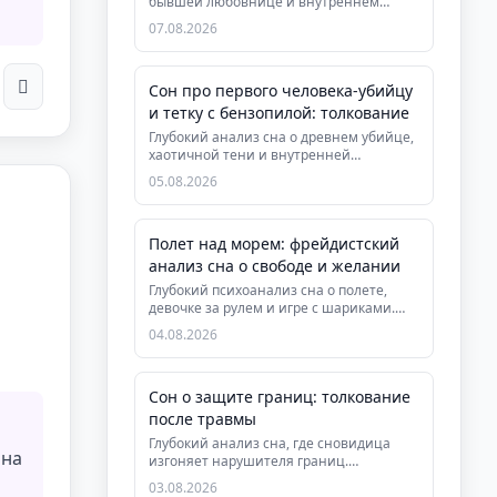
бывшей любовнице и внутреннем
ребёнке. Психологическая и дух...
07.08.2026
Сон про первого человека-убийцу
и тетку с бензопилой: толкование
Глубокий анализ сна о древнем убийце,
хаотичной тени и внутренней
трансформации. Узнайте, что означа...
05.08.2026
Полет над морем: фрейдистский
анализ сна о свободе и желании
Глубокий психоанализ сна о полете,
девочке за рулем и игре с шариками.
Узнайте, как сон раскрывает в...
04.08.2026
Сон о защите границ: толкование
после травмы
Глубокий анализ сна, где сновидица
 на
изгоняет нарушителя границ.
Символизм наготы, дома и гнева. Как с...
03.08.2026