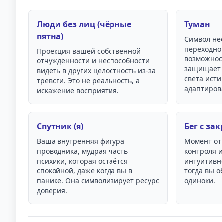
Люди без лиц (чёрные
Туман
пятна)
Символ не
переходно
Проекция вашей собственной
возможност
отчуждённости и неспособности
защищает 
видеть в других целостность из-за
света исти
тревоги. Это не реальность, а
адаптиров
искажение восприятия.
Спутник (я)
Бег с з
Ваша внутренняя фигура
Момент от
проводника, мудрая часть
контроля и
психики, которая остаётся
интуитивн
спокойной, даже когда вы в
тогда вы о
панике. Она символизирует ресурс
одиноки.
доверия.