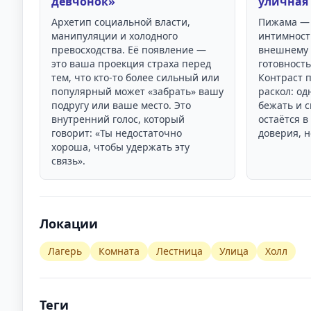
девчонок»
уличная 
Архетип социальной власти,
Пижама — 
манипуляции и холодного
интимности
превосходства. Её появление —
внешнему 
это ваша проекция страха перед
готовность
тем, что кто-то более сильный или
Контраст 
популярный может «забрать» вашу
раскол: од
подругу или ваше место. Это
бежать и с
внутренний голос, который
остаётся в
говорит: «Ты недостаточно
доверия, н
хороша, чтобы удержать эту
связь».
Локации
Лагерь
Комната
Лестница
Улица
Холл
Теги