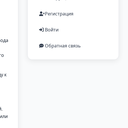
Регистрация
Войти
Вода
Обратная связь
го
у к
й.
 или