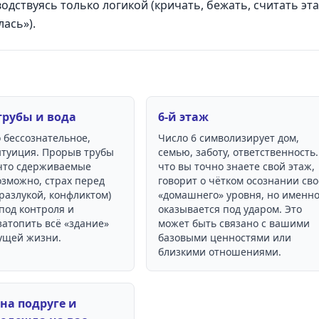
водствуясь только логикой (кричать, бежать, считать эта
лась»).
трубы и вода
6-й этаж
 бессознательное,
Число 6 символизирует дом,
нтуиция. Прорыв трубы
семью, заботу, ответственность.
 что сдерживаемые
что вы точно знаете свой этаж,
озможно, страх перед
говорит о чётком осознании сво
разлукой, конфликтом)
«домашнего» уровня, но именно
под контроля и
оказывается под ударом. Это
затопить всё «здание»
может быть связано с вашими
ущей жизни.
базовыми ценностями или
близкими отношениями.
на подруге и