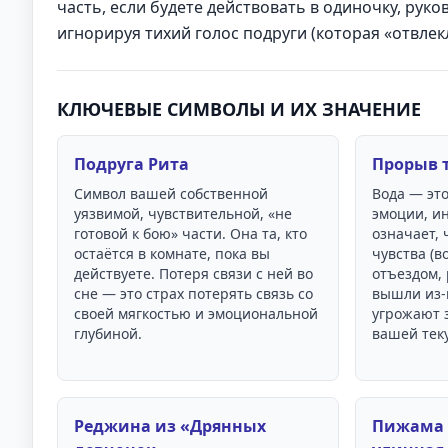
часть, если будете действовать в одиночку, руко
игнорируя тихий голос подруги (которая «отвлек
КЛЮЧЕВЫЕ СИМВОЛЫ И ИХ ЗНАЧЕНИЕ
Подруга Рита
Прорыв 
Символ вашей собственной
Вода — это
уязвимой, чувствительной, «не
эмоции, и
готовой к бою» части. Она та, кто
означает,
остаётся в комнате, пока вы
чувства (в
действуете. Потеря связи с ней во
отъездом, 
сне — это страх потерять связь со
вышли из-
своей мягкостью и эмоциональной
угрожают 
глубиной.
вашей тек
Реджина из «Дрянных
Пижама 