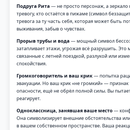
Подруга Рита
— не просто персонаж, а зеркало 
тревогу, кто остаётся в пижаме (символ беззащит
тревога за ту часть себя, которая может быть по
выживания, забыв о чувствах.
Прорыв трубы и вода
— мощный символ бессозн
затапливает этажи, угрожая всё разрушить. Это
связанные с летней поездкой, разлукой или из
спокойствия.
Громкоговоритель и ваш крик
— попытка раци
эвакуации. Но ваш крик «не громкий» — признак
опасности, ещё не обрёл полной силы. Вы пытает
реагирует.
Одноклассница, занявшая ваше место
— конф
Она символизирует внешние обстоятельства или
в вашем собственном пространстве. Ваша реакция