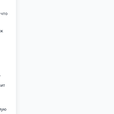
 что
аж
.
чит
мую