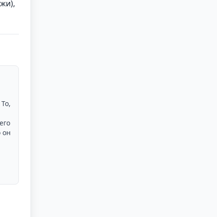
жи),
 То,
его
 он