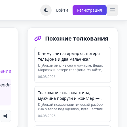
Войти
Регистрация
Похожие толкования
К чему снится ярмарка, потеря
телефона и два мальчика?
Глубокий анализ сна о ярмарке, Дедах
Морозах и потере телефона. Узнайте,
вание
как сон связан с потребност...
06.08.2026
 вода
Толкование сна: квартира,
мужчина подруги и жонглёр —
психоанализ
Глубокий психоаналитический разбор
сна о тепле под одеялом, путешествии и
игре с шарами. Узнайте скр...
04.08.2026