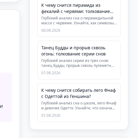
К чему снится пирамида из
фекалий с червями: толкование
сна
Глубокий анализ сна о пирамидальной
массе с червями. Узнайте, как символы
очищения и паразитов связа...
08.08.2026
Танец Будды и прорыв сквозь
огонь: толкование серии снов
Глубокий анализ серии из трех снов:
танец Будды, прорыв сквозь пулеметный
огонь и выбор среди друзей...
07.08.2026
К чему снится собирать лего Фнаф
с Одеттой из Геншина?
Глубокий анализ сна о школе, лего Фнаф
 и
и девочке Одетте. Узнайте, что означает
сборка страхов и встр...
07.08.2026