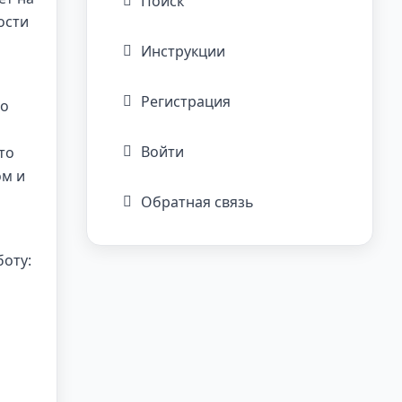
Поиск
ости
Инструкции
Регистрация
но
Войти
то
ом и
Обратная связь
боту: