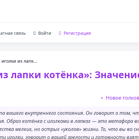
атная связь
Войти
Регистрация
иголки из лапк...
из лапки котёнка»: Значени
Новое толко
та вашего внутреннего состояния. Он говорит о том, ч
ия. Образ котёнка с иголками в лапках — это метафора 
тва мелких, но острых «уколов» жизни. То, что вы во сн
ти иголки, говорит о вашей зрелости и готовности взят