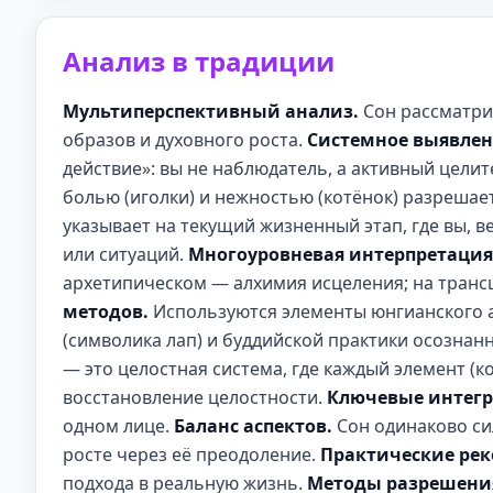
Анализ в традиции
Мультиперспективный анализ.
Сон рассматри
образов и духовного роста.
Системное выявлен
действие»: вы не наблюдатель, а активный целит
болью (иголки) и нежностью (котёнок) разрешает
указывает на текущий жизненный этап, где вы, 
или ситуаций.
Многоуровневая интерпретация
архетипическом — алхимия исцеления; на тран
методов.
Используются элементы юнгианского а
(символика лап) и буддийской практики осознан
— это целостная система, где каждый элемент (ко
восстановление целостности.
Ключевые интегр
одном лице.
Баланс аспектов.
Сон одинаково си
росте через её преодоление.
Практические ре
подхода в реальную жизнь.
Методы разрешени