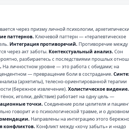
вается через призму личной психологии, архетипическ
ие паттернов.
Ключевой паттерн — «терапевтическое
ель.
Интеграция противоречий.
Противоречие между
ся через акт заботы.
Контекстуальный анализ.
Сон
вероятно, разбираетесь с последствиями прошлых отно
.
На личностном уровне — это работа с обидами; на
сцендентном — превращение боли в сострадание.
Синте
нализа (архетипы), телесно-ориентированной терапии
ности (бережное извлечение).
Холистическое видение.
тёнок, иголки, действие) работает на одну цель —
ационные точки.
Соединение роли целителя и пациен
льно говорит и о психологической травме, и о духовном
комендации.
Направлены на интеграцию этого бережн
я конфликтов.
Конфликт между «хочу забыть» и «надо