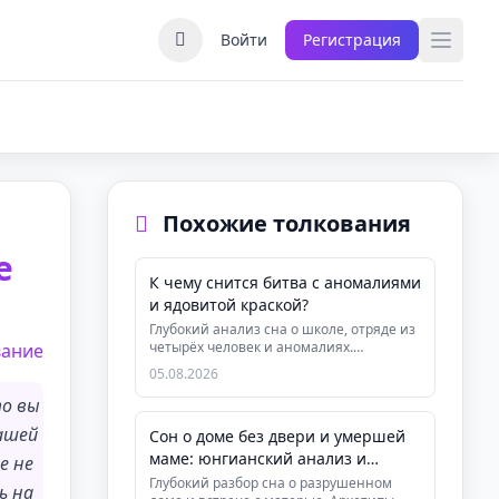
Войти
Регистрация
Похожие толкования
е
К чему снится битва с аномалиями
и ядовитой краской?
Глубокий анализ сна о школе, отряде из
четырёх человек и аномалиях.
вание
Раскрываем символизм ядовитой ро...
05.08.2026
то вы
вашей
Сон о доме без двери и умершей
маме: юнгианский анализ и
е не
практика ОС
Глубокий разбор сна о разрушенном
ь на