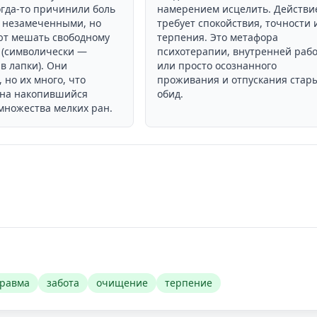
огда-то причинили боль
намерением исцелить. Действи
ь незамеченными, но
требует спокойствия, точности 
т мешать свободному
терпения. Это метафора
(символически —
психотерапии, внутренней раб
в лапки). Они
или просто осознанного
 но их много, что
проживания и отпускания стар
 на накопившийся
обид.
множества мелких ран.
травма
забота
очищение
терпение