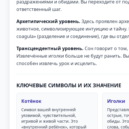
раздражениями и обидами. Вы переходите от по
ответственный шаг.
Архетипический уровень.
Здесь проявлен архе
животное, символизирующее интуицию и тайну. И
coagula» (разделение и соединение), где вы отде
Трансцендентный уровень.
Сон говорит о том,
Извлечённые иголки больше не будут ранить. Вы с
способен извлечь урок и исцелить.
КЛЮЧЕВЫЕ СИМВОЛЫ И ИХ ЗНАЧЕНИЕ
Котёнок
Иголки
Символ вашей внутренней
Представл
уязвимой, чувствительной,
острые, т
игривой и живой части. Это
обиды. Это
«внутренний ребёнок», который
слова, соб