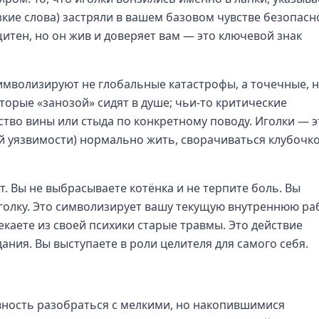
зкие слова) застряли в вашем базовом чувстве безопасн
итен, но он жив и доверяет вам — это ключевой знак
имволизируют не глобальные катастрофы, а точечные, 
оторые «занозой» сидят в душе; чьи-то критические
ство вины или стыда по конкретному поводу. Иголки — э
й уязвимости) нормально жить, сворачиваться клубочк
. Вы не выбрасываете котёнка и не терпите боль. Вы
голку. Это символизирует вашу текущую внутреннюю ра
каете из своей психики старые травмы. Это действие
ания. Вы выступаете в роли целителя для самого себя.
вность разобраться с мелкими, но накопившимися