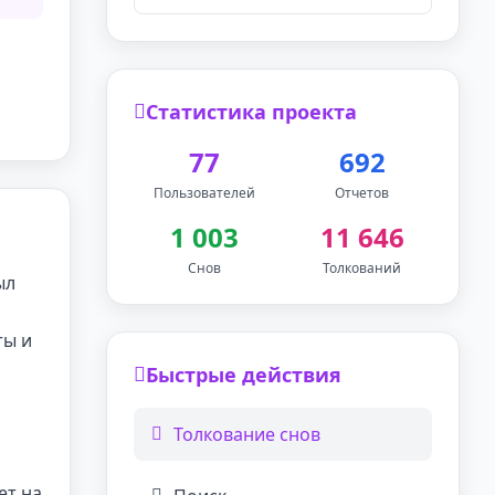
Статистика проекта
77
692
Пользователей
Отчетов
1 003
11 646
Снов
Толкований
ыл
ты и
Быстрые действия
Толкование снов
ет на