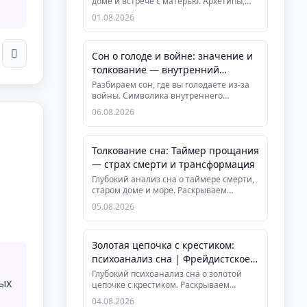
доме и встрече с матерью. Архетипы,
когнитивные искажения, депресс...
01.08.2026
Сон о голоде и войне: значение и
толкование — внутренний
конфликт и поиск рес...
Разбираем сон, где вы голодаете из-за
войны. Символика внутреннего
конфликта и истощения. Практическ...
06.08.2026
Толкование сна: Таймер прощания
— страх смерти и трансформация
Глубокий анализ сна о таймере смерти,
старом доме и море. Раскрываем
символизм страха, незавершённых...
05.08.2026
Золотая цепочка с крестиком:
психоанализ сна | Фрейдистское
толкование
Глубокий психоанализ сна о золотой
ых
цепочке с крестиком. Раскрываем
скрытые конфликты, символизм либи...
04.08.2026