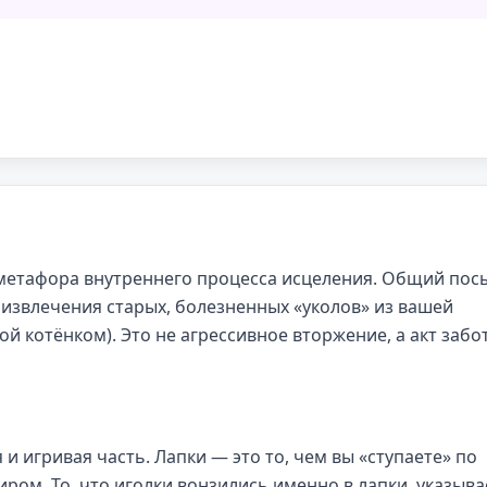
 метафора внутреннего процесса исцеления. Общий пос
 извлечения старых, болезненных «уколов» из вашей
й котёнком). Это не агрессивное вторжение, а акт забо
и игривая часть. Лапки — это то, чем вы «ступаете» по
ром. То, что иголки вонзились именно в лапки, указыва