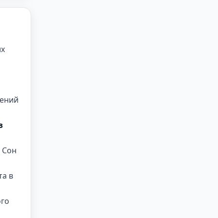
их
шений
з
Сон
та в
ого