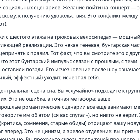
и социальных сценариев. Желание пойти на концерт — э
ескому, к получению удовольствия. Это конфликт между
т).
и с шестого этажа на трюковых велосипедах — мощны
тляющей реализации. Это некая теневая, бунтарская час
епринятых правил. Тот факт, что вы смотрите это с друг
 что этот бунтарский импульс связан с прошлым, с теми
 оставили позади. Его исчезновение после шоу означает
ный, эффектный) уходит, исчерпал себя.
ентральная сцена сна. Вы «случайно» подходите к групп
ших. Это не ошибка, а точная метафора: ваше
, прошлые романтические сценарии все еще занимают м
ворите им об этом («я вас спутал»), но никто не верит.
 (критика, сомнения, старые обиды) отрицают вашу нов
 вперед. Это не цинизм, а зрелое отделение: вы призна
ионально. Вы проходите сквозь толпу теней прошлого, 