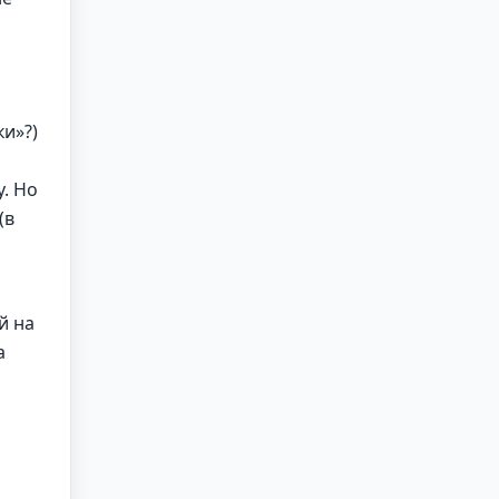
ки»?)
у. Но
(в
й на
а