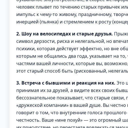
человек плывет по течению старых привычек ил
импульс к чему-то живому, праздничному, творч
инерцией (пьянка) и стремлением к росту (концер
2. Шоу на велосипедах и старые друзья.
Прыжк
символ дерзости, риска и нелегальной, но впеча
психики, которая действует эффектно, но вне общ
которым не общались два года, указывает на то,
частями вашей личности, которые вы, возможно,
этот старый способ быть (рискованный, нелегаль
3. Встреча с бывшими и реакция на них.
Это ц
принимая их за друзей, а видите всех своих быв
бессознательное показывает, что старые связи
«дружеской компании» в вашей душе. Вы честно го
говорит о том, что внутренние голоса прошлого
честность. Ваше «мне похуй» — это огромный шаг
их присутствие, но перестаете вовлекаться эмоц