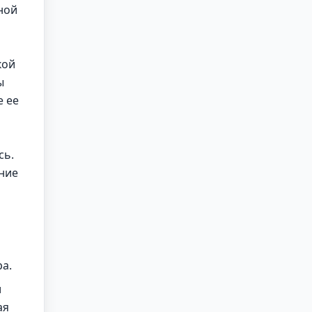
ной
кой
ы
е ее
сь.
ение
ра.
и
ая