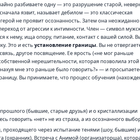
учайно разбиваете одну — это разрушение старой, невер
начала язвит, называет дебилом — это классическая
а герой не проявит осознанность. Затем она неожиданно
переход от агрессии к интимности. Член — символ мужс
я к нему, ища опору, питание, контакт с вашей силой. В
ку. Это и есть
установление границы
. Вы не отвергает
 связь, другое посвящение. Ее ярость («не мог раньше
й собственной нерешительности, которая позволила этой
 «нахуя мне это раньше было говорить?» — и просыпаете
границу. Вы принимаете, что процесс обучения (нахожд
 прошлого (бывшие, старые друзья) и о кристаллизации
сь говорить «нет» не из страха, а из осознанного выбо
, проходящего через испытание тенями (шоу, бывшие) 
 (охранник). Встреча с Анимой (организаторша), котор