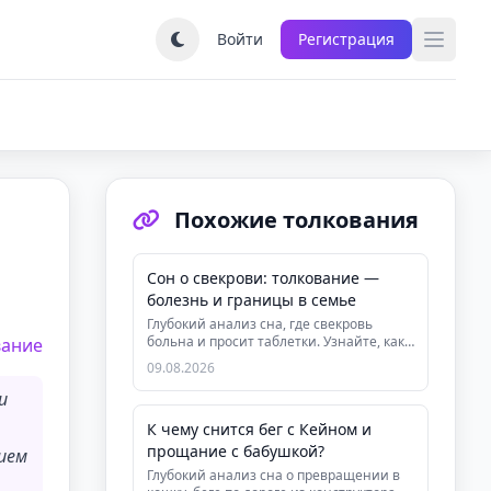
Войти
Регистрация
Похожие толкования
Сон о свекрови: толкование —
болезнь и границы в семье
Глубокий анализ сна, где свекровь
больна и просит таблетки. Узнайте, как
вание
символы уязвимости и контро...
09.08.2026
и
К чему снится бег с Кейном и
прощание с бабушкой?
ием
Глубокий анализ сна о превращении в