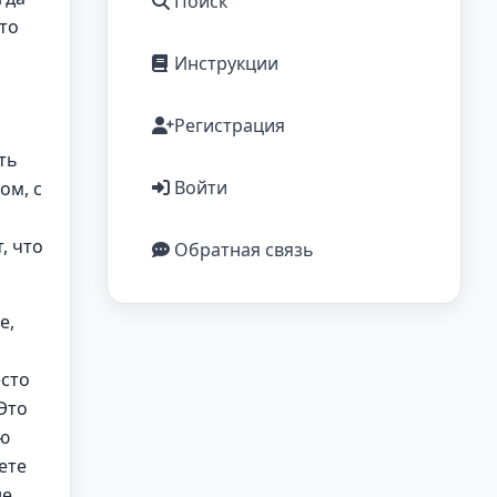
Поиск
то
Инструкции
Регистрация
й
ть
Войти
ом, с
, что
Обратная связь
е,
есто
 Это
ую
ете
не