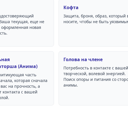
Кофта
 удостоверяющий
Защита, броня, образ, который 
 Ваша текущая, еще не
носите, чтобы не быть уязвимы
 оформленная новая
сть.
ьная
Голова на члене
аторша (Анима)
Потребность в контакте с ваше
творческой, волевой энергией.
критикующая часть
Поиск опоры и питания со стор
ачала, которая сначала
анимы.
вас на прочность, а
т контакта с вашей
илой.