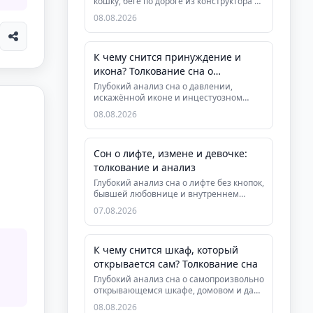
кошку, беге по дороге из конструктора и
разговоре с бабушкой. Ра...
08.08.2026
К чему снится принуждение и
икона? Толкование сна о
капитуляции
Глубокий анализ сна о давлении,
искажённой иконе и инцестуозном
слиянии. Узнайте, как восстановить г...
08.08.2026
Сон о лифте, измене и девочке:
толкование и анализ
Глубокий анализ сна о лифте без кнопок,
бывшей любовнице и внутреннем
ребёнке. Психологическая и дух...
07.08.2026
К чему снится шкаф, который
открывается сам? Толкование сна
Глубокий анализ сна о самопроизвольно
открывающемся шкафе, домовом и даре
видеть скрытую суть людей....
08.08.2026