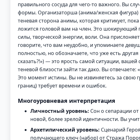
правильного сосуда для чего-то важного. Вы сл
формы. Организаторша (анима/женская фигура) с
теневая сторона анимы, которая критикует, пок
ложится головой вам на член. Это шокирующий 
силы, творческой энергии, воли. Она прислоняетс
говорите, что вам неудобно, и упоминаете девуш
полностью, но обозначаете, что уже есть другая
сказать?!») — это ярость самой ситуации, ваше
теневой близости зайти так дако. Вы отвечаете:
Это момент истины. Вы не извиняетесь за свою 
границ) требует времени и ошибок.
Многоуровневая интерпретация
Личностный уровень:
Сон о сепарации от
новой, более зрелой идентичности. Вы учите
Архетипический уровень:
Сценарий Героя
получающего ключ (набор) от Стража Порога