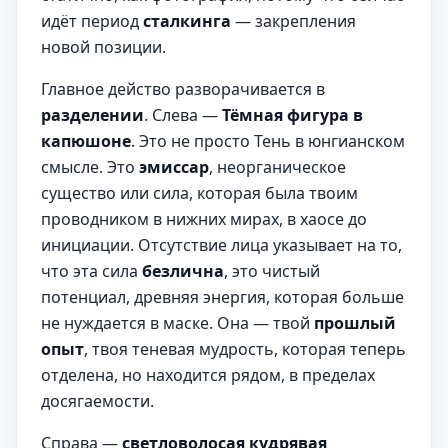
идёт период
сталкинга
— закрепления
новой позиции.
Главное действо разворачивается в
разделении
. Слева —
Тёмная фигура в
капюшоне
. Это не просто Тень в юнгианском
смысле. Это
эмиссар
, неорганическое
существо или сила, которая была твоим
проводником в нижних мирах, в хаосе до
инициации. Отсутствие лица указывает на то,
что эта сила
безлична
, это чистый
потенциал, древняя энергия, которая больше
не нуждается в маске. Она — твой
прошлый
опыт
, твоя теневая мудрость, которая теперь
отделена, но находится рядом, в пределах
досягаемости.
Справа —
светловолосая кудрявая