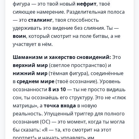
фигура — это твой новый
нефрит
, твоё
сияющее намерение. Разделительная полоса
— это
сталкинг
, твоя способность
удерживать это видение без слияния. Ты —
воин
, который смотрит на поле битвы, а не
участвует в нём.
Шаманизм и хакерство сновидений:
Это
верхний мир
(светлое пространство) и
нижний мир
(тёмная фигура), соединённые
в
среднем мире
(твоё осознание). Уровень
осознанности
8 из 10
— ты не просто видишь
сон, ты осознаёшь его структуру. Это не «глюк
матрицы», а
точка входа
в новую
реальность. Упущенный триггер для полного
осознания (ОС) — это момент, когда ты могла
бы сказать: «Я — та, кто смотрит на этот
портрет!» и начать управлять им.