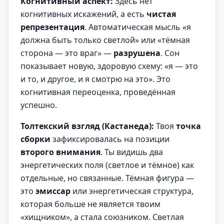
Когнитивный аспект:
Здесь нет
когнитивных искажений, а есть
чистая
репрезентация
. Автоматическая мысль «я
должна быть только светлой» или «тёмная
сторона — это враг» —
разрушена
. Сон
показывает новую, здоровую схему: «я — это
и то, и другое, и я смотрю на это». Это
когнитивная переоценка, проведённая
успешно.
Толтекский взгляд (Кастанеда):
Твоя
точка
сборки
зафиксировалась на позиции
второго внимания
. Ты видишь два
энергетических поля (светлое и тёмное) как
отдельные, но связанные. Тёмная фигура —
это
эмиссар
или энергетическая структура,
которая больше не является твоим
«хищником», а стала союзником. Светлая