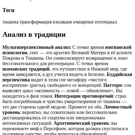
Теги
тишина
трансформация
изоляция
очищение
потенциал
Анализ в традиции
Мультиперспективный анализ:
С точки зрения
юнгианской
психологии
, снег — это архетип Великой Матери в её аспекте
Покрова и Тишины. Он символизирует возвращение в лоно
бессознательного для регенерации. С точки зрения
шаманских традиций
, это путешествие в Нижний мир, где
время замедляется, а дух учится видеть в белизне.
Буддийская
перспектива
видит в этом сне метафору «чистого
восприятия» (ригпа), свободного от концепций.
Паттерн
: сон
выявляет цикл «активность — покой — обновление». Вы
находитесь в фазе покоя.
Интеграция противоречий
: страх
быть погребённым и чувство умиротворения от тишины —
это две стороны одной медали. Примите их оба.
Личностный
уровень
: вероятно, вы сознательно или бессознательно
дистанцировались от социума или эмоционально
интенсивных ситуаций.
Архетипический уровень
: вы
переживаете миф о Персефоне, которая должна спуститься в
подземное царство, чтобы вернуться обновлённой.