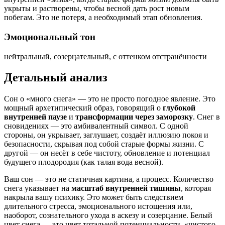
укрыты и растворены, чтобы весной дать рост новым
побегам. Это не потеря, а необходимый этап обновления.
Эмоциональный тон
нейтральный, созерцательный, с оттенком отстранённости
Детальный анализ
Сон о «много снега» — это не просто погодное явление. Это
мощный архетипический образ, говорящий о
глубокой
внутренней паузе
и
трансформации через заморозку
. Снег в
сновидениях — это амбивалентный символ. С одной
стороны, он укрывает, заглушает, создаёт иллюзию покоя и
безопасности, скрывая под собой старые формы жизни. С
другой — он несёт в себе чистоту, обновление и потенциал
будущего плодородия (как талая вода весной).
Ваш сон — это не статичная картина, а процесс. Количество
снега указывает на
масштаб внутренней тишины
, которая
накрыла вашу психику. Это может быть следствием
длительного стресса, эмоционального истощения или,
наоборот, сознательного ухода в аскезу и созерцание. Белый
цвет снега — это цвет тотальной потенциальности, «чистого