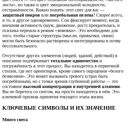
листа», но также и цвет эмоциональной холодности,
отстранённости. Важно понять: этот снег для вас —
защитный покров
или
погребальная пелена
? Скорее всего,
и то, и другое одновременно. Сон фиксирует момент, когда
внешняя активность (шум, движение, рост) прекратилась, и
психика перешла в режим «зимовки». Это необходимо для
того, чтобы старые структуры (мысли, привычки, связи)
могли быть безопасно растворены и интегрированы в почву
бессознательного.
Отсутствие других элементов (людей, зданий, действий) в
описании подчёркивает
тотальное одиночество
и
погружённость в этот процесс. Вы находитесь в первичной
стихии, где нет ориентиров, кроме самого ощущения «белого
безмолвия». Это может вызывать тревогу (страх быть
погребённым), но с точки зрения глубинной работы — это
состояние
высокой концентрации и внутренней алхимии
.
Вы не боретесь со снегом, вы просто находитесь в нём. Это
ключевой признак принятия текущего этапа жизни.
КЛЮЧЕВЫЕ СИМВОЛЫ И ИХ ЗНАЧЕНИЕ
Много снега