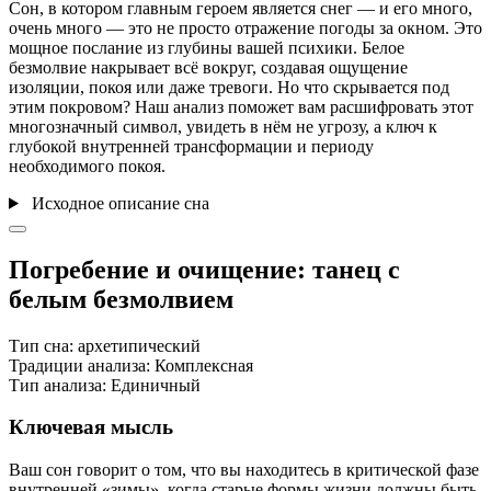
Сон, в котором главным героем является снег — и его много,
очень много — это не просто отражение погоды за окном. Это
мощное послание из глубины вашей психики. Белое
безмолвие накрывает всё вокруг, создавая ощущение
изоляции, покоя или даже тревоги. Но что скрывается под
этим покровом? Наш анализ поможет вам расшифровать этот
многозначный символ, увидеть в нём не угрозу, а ключ к
глубокой внутренней трансформации и периоду
необходимого покоя.
Исходное описание сна
Погребение и очищение: танец с
белым безмолвием
Тип сна:
архетипический
Традиции анализа:
Комплексная
Тип анализа:
Единичный
Ключевая мысль
Ваш сон говорит о том, что вы находитесь в критической фазе
внутренней «зимы», когда старые формы жизни должны быть