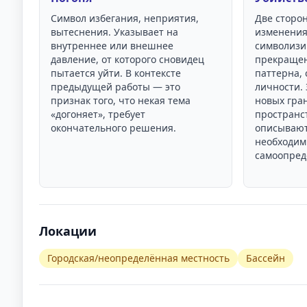
Символ избегания, неприятия,
Две сторо
вытеснения. Указывает на
изменения
внутреннее или внешнее
символизи
давление, от которого сновидец
прекращен
пытается уйти. В контексте
паттерна, 
предыдущей работы — это
личности.
признак того, что некая тема
новых гран
«догоняет», требует
пространс
окончательного решения.
описывают
необходим
самоопред
Локации
Городская/неопределённая местность
Бассейн