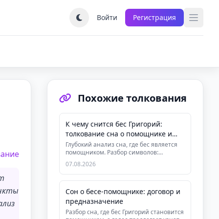
Войти
Регистрация
Похожие толкования
К чему снится бес Григорий:
толкование сна о помощнике и
предназначении
Глубокий анализ сна, где бес является
помощником. Разбор символов:
вание
заснеженная улица, отец, перекрёс...
07.08.2026
от
инкты
Сон о бесе-помощнике: договор и
предназначение
ализ
Разбор сна, где бес Григорий становится