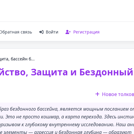
Обратная связь
Войти
Регистрация
ита, бассейн б...
ийство, Защита и Бездонный
Новое толко
образ бездонного бассейна, является мощным посланием 
и. Это не просто кошмар, а карта перехода. Здесь инст
призывом к глубокому внутреннему исследованию. Наш ан
ые элементы — агрессия и бездонная глубина — образуют