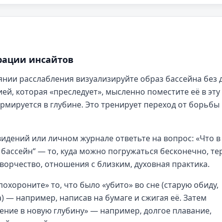
рации инсайтов
янии расслабления визуализируйте образ бассейна без 
й, которая «преследует», мысленно поместите её в эту
рмируется в глубине. Это тренирует переход от борьбы 
идений или личном журнале ответьте на вопрос: «Что в
бассейн“ — то, куда можно погружаться бесконечно, те
ворчество, отношения с близким, духовная практика.
охороните» то, что было «убито» во сне (старую обиду,
 — например, написав на бумаге и сжигая её. Затем
ние в новую глубину» — например, долгое плавание,