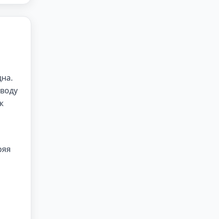
дна.
 воду
к
ряя