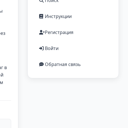
Поиск
ны
Инструкции
Регистрация
рез
Войти
Обратная связь
г в
ой
ем