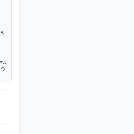
я.
ход
ому