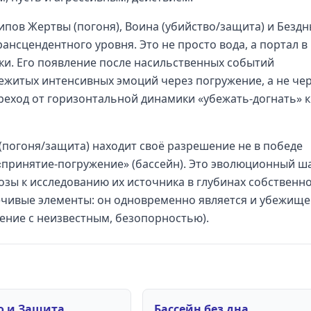
пов Жертвы (погоня), Воина (убийство/защита) и Безд
рансцендентного уровня. Это не просто вода, а портал в
ки. Его появление после насильственных событий
ежитых интенсивных эмоций через погружение, а не че
реход от горизонтальной динамики «убежать-догнать» к
(погоня/защита) находит своё разрешение не в победе
 «принятие-погружение» (бассейн). Это эволюционный ша
розы к исследованию их источника в глубинах собственн
речивые элементы: он одновременно является и убежищ
вение с неизвестным, безопорностью).
о и Защита
Бассейн без дна