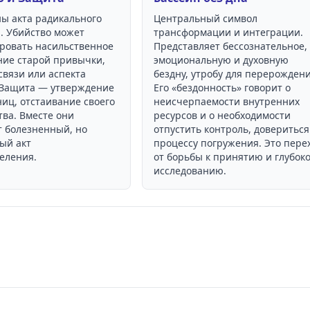
ны акта радикального
Центральный символ
. Убийство может
трансформации и интеграции.
ровать насильственное
Представляет бессознательное,
ие старой привычки,
эмоциональную и духовную
связи или аспекта
бездну, утробу для перерождени
 Защита — утверждение
Его «бездонность» говорит о
иц, отстаивание своего
неисчерпаемости внутренних
тва. Вместе они
ресурсов и о необходимости
 болезненный, но
отпустить контроль, довериться
ый акт
процессу погружения. Это пере
еления.
от борьбы к принятию и глубок
исследованию.