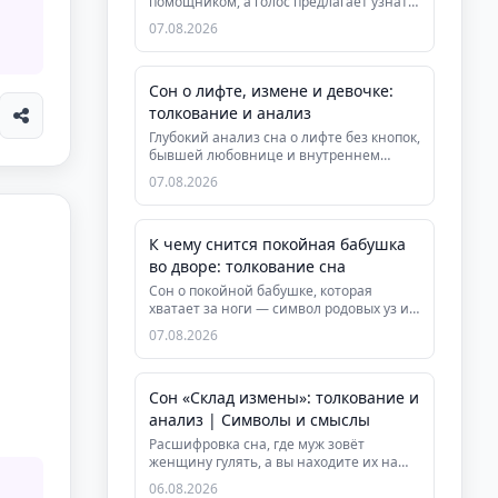
помощником, а голос предлагает узнать
предназначение за плат...
07.08.2026
Сон о лифте, измене и девочке:
толкование и анализ
Глубокий анализ сна о лифте без кнопок,
бывшей любовнице и внутреннем
ребёнке. Психологическая и дух...
07.08.2026
К чему снится покойная бабушка
во дворе: толкование сна
Сон о покойной бабушке, которая
хватает за ноги — символ родовых уз и
необходимости установить грани...
07.08.2026
Сон «Склад измены»: толкование и
анализ | Символы и смыслы
Расшифровка сна, где муж зовёт
женщину гулять, а вы находите их на
складе. Узнайте, что означает это...
06.08.2026