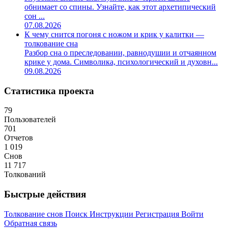
обнимает со спины. Узнайте, как этот архетипический
сон ...
07.08.2026
К чему снится погоня с ножом и крик у калитки —
толкование сна
Разбор сна о преследовании, равнодушии и отчаянном
крике у дома. Символика, психологический и духовн...
09.08.2026
Статистика проекта
79
Пользователей
701
Отчетов
1 019
Снов
11 717
Толкований
Быстрые действия
Толкование снов
Поиск
Инструкции
Регистрация
Войти
Обратная связь