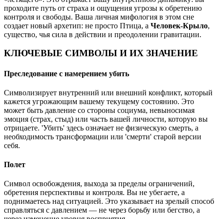
проходите путь от страха и ощущения угрозы к обретению
контроля и свободы. Ваша личная мифология в этом сне
создает новый архетип: не просто Птица, а
Человек-Крыло
,
существо, чья сила в действии и преодолении гравитации.
КЛЮЧЕВЫЕ СИМВОЛЫ И ИХ ЗНАЧЕНИЕ
Преследование с намерением убить
Символизирует внутренний или внешний конфликт, который
кажется угрожающим вашему текущему состоянию. Это
может быть давление со стороны социума, невыносимая
эмоция (страх, стыд) или часть вашей личности, которую вы
отрицаете. 'Убить' здесь означает не физическую смерть, а
необходимость трансформации или 'смерти' старой версии
себя.
Полет
Символ освобождения, выхода за пределы ограничений,
обретения перспективы и контроля. Вы не убегаете, а
поднимаетесь над ситуацией. Это указывает на зрелый способ
справляться с давлением — не через борьбу или бегство, а
через изменение уровня восприятия.