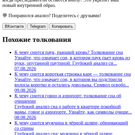
новый внутренний образ.
💬 Понравился анализ? Поделитесь с друзьями!
ВКонтакте
Telegram
Копировать
Похожие толкования
К чему снится паук, пьющий кровь? Толкование сна
Узнайте, что означает сон, в котором паук пьет кровь из
руки, опутанной паутиной. Глубокий анализ си...
07.08.2026
К чему снится короткая стрижка каре — толкование сна
Узнайте, что означает сон, в котором вы подстригли
волосы коротко и остались довольны. Символ освобо...
09.08.2026
К чему снится говно и аэропорт: толкование сна об
очищении
Глубокий анализ сна о работе в квартире покойной
мамы, говне и аэропорте. Узнайте, как символы очище...
08.08.2026
К чему снится мужчина в чёрной шляпе, обнимающий
со спины
Глубокий анализ сна: мужчина в чёрной шляпе