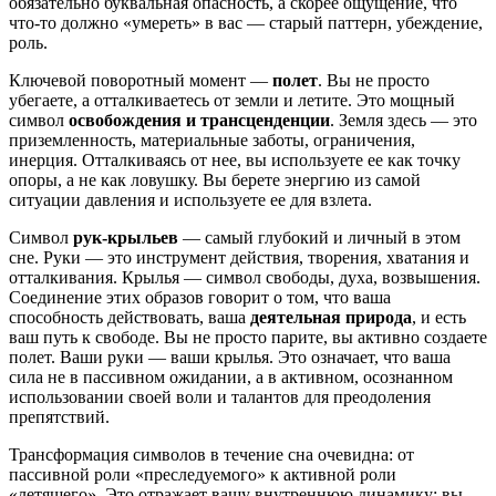
обязательно буквальная опасность, а скорее ощущение, что
что-то должно «умереть» в вас — старый паттерн, убеждение,
роль.
Ключевой поворотный момент —
полет
. Вы не просто
убегаете, а отталкиваетесь от земли и летите. Это мощный
символ
освобождения и трансценденции
. Земля здесь — это
приземленность, материальные заботы, ограничения,
инерция. Отталкиваясь от нее, вы используете ее как точку
опоры, а не как ловушку. Вы берете энергию из самой
ситуации давления и используете ее для взлета.
Символ
рук-крыльев
— самый глубокий и личный в этом
сне. Руки — это инструмент действия, творения, хватания и
отталкивания. Крылья — символ свободы, духа, возвышения.
Соединение этих образов говорит о том, что ваша
способность действовать, ваша
деятельная природа
, и есть
ваш путь к свободе. Вы не просто парите, вы активно создаете
полет. Ваши руки — ваши крылья. Это означает, что ваша
сила не в пассивном ожидании, а в активном, осознанном
использовании своей воли и талантов для преодоления
препятствий.
Трансформация символов в течение сна очевидна: от
пассивной роли «преследуемого» к активной роли
«летящего». Это отражает вашу внутреннюю динамику: вы