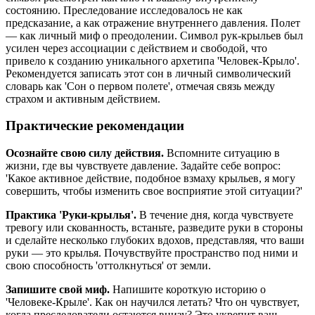
состоянию. Преследование исследовалось не как
предсказание, а как отражение внутреннего давления. Полет
— как личный миф о преодолении. Символ рук-крыльев был
усилен через ассоциации с действием и свободой, что
привело к созданию уникального архетипа 'Человек-Крыло'.
Рекомендуется записать этот сон в личный символический
словарь как 'Сон о первом полете', отмечая связь между
страхом и активным действием.
Практические рекомендации
Осознайте свою силу действия.
Вспомните ситуацию в
жизни, где вы чувствуете давление. Задайте себе вопрос:
'Какое активное действие, подобное взмаху крыльев, я могу
совершить, чтобы изменить свое восприятие этой ситуации?'
Практика 'Руки-крылья'.
В течение дня, когда чувствуете
тревогу или скованность, встаньте, разведите руки в стороны
и сделайте несколько глубоких вдохов, представляя, что ваши
руки — это крылья. Почувствуйте пространство под ними и
свою способность 'оттолкнуться' от земли.
Запишите свой миф.
Напишите короткую историю о
'Человеке-Крыле'. Как он научился летать? Что он чувствует,
когда преследователи остаются внизу? Это укрепит ваш