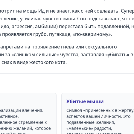
отрит на мощь Ид и не знает, как с ней совладать. Супер
упление, усиливая чувство вины. Сон подсказывает, что 
бидо, агрессия, амбиции) перестала быть подавленной, 
 проявляется грубо, пугающе, «по-звериному».
запретами на проявление гнева или сексуального
и за «слишком сильные» чувства, заставляя «убивать» в
снах в виде жестокого кота.
Убитые мыши
еализации влечения.
Символ «принесенных в жертву
активное,
аспектов вашей личности. Это
вленное стремление к
подавленные желания,
рению желаний, которое
«маленькие» радости,