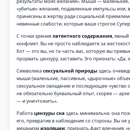
результаты моих желаний». Мыши — маленькие,
«убитые» желания, подавленные импульсы или, 
принесены в жертву ради социальной приемлемо
невинные слабости, которые ваше строгое Супер
С точки зрения
латентного содержания
, явный
конфликт. Вы не просто наблюдаете за жестоко
Кот — это вы, но та часть вас, которую вы прив
прорвать цензуру, заставить Эго признать: «Да,
Символика
сексуальной природы
здесь очевид
мыши (маленькие, пассивные, «дырочные» объек
сексуальное овладение и последующее чувство о
не обязательно буквальный опыт, скорее — архе
— и уничтожить».
Работа
цензуры сна
здесь минимальна: она позв
его, превратив в наблюдение со стороны. Вы не 
механизм
изоляции
: признать факт влечения, н