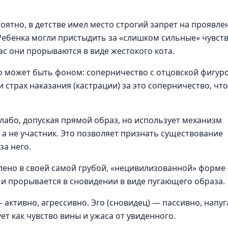
оятно, в детстве имел место строгий запрет на проявле
 Ребенка могли пристыдить за «слишком сильные» чувств
ас они прорываются в виде жестокого кота.
о может быть фоном: соперничество с отцовской фигур
 страх наказания (кастрации) за это соперничество, что
лабо, допуская прямой образ, но использует механизм
 а не участник. Это позволяет признать существование
за него.
ено в своей самой грубой, «нецивилизованной» форме
 и прорывается в сновидении в виде пугающего образа.
— активно, агрессивно. Эго (сновидец) — пассивно, напуг
т как чувство вины и ужаса от увиденного.