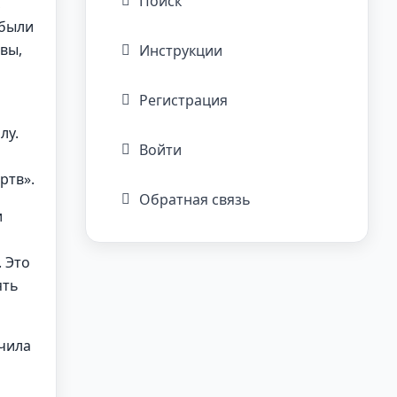
Поиск
,
 были
вы,
Инструкции
Регистрация
лу.
Войти
ртв».
Обратная связь
и
 Это
ять
гчила