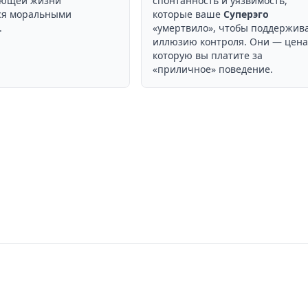
ующей жизни
спонтанность и уязвимость,
ся моральными
которые ваше
Суперэго
.
«умертвило», чтобы поддержив
иллюзию контроля. Они — цена
которую вы платите за
«приличное» поведение.