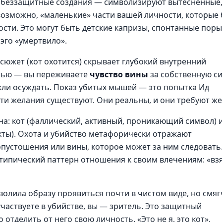
 беззащитные создания — символизируют вытесненные
возможно, «маленькие» части вашей личности, которые
сти. Это могут быть детские капризы, спонтанные поры
эго «умертвило».
 сюжет (кот охотится) скрывает глубокий внутренний
стью — вы переживаете
чувство вины
за собственную си
ыкли осуждать. Показ убитых мышей — это попытка Ид
 эти желания существуют. Они реальны, и они требуют же
на: кот (фаллический, активный, проникающий символ) 
ты). Охота и убийство метафорически отражают
пустошения или вины, которое может за ним следовать.
типический паттерн отношения к своим влечениям: «вз
олила образу проявиться почти в чистом виде, но смя
участвуете в убийстве, вы — зритель. Это защитный
о отделить от него свою личность. «Это не я, это кот».