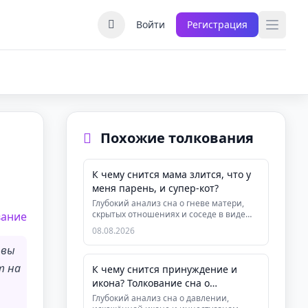
Войти
Регистрация
Похожие толкования
К чему снится мама злится, что у
меня парень, и супер-кот?
Глубокий анализ сна о гневе матери,
скрытых отношениях и соседе в виде
вание
супер-кота. Узнайте, как этот...
08.08.2026
 вы
т на
К чему снится принуждение и
икона? Толкование сна о
капитуляции
Глубокий анализ сна о давлении,