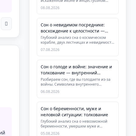
искажённой иконе и инцестуозном
слиянии. Узнайте, как восстановить г...
08.08.2026
Сон о невидимом посреднике:
восхождение к целостности —
толкование
Глубокий анализ сна о космическом
корабле, двух лестницах и невидимости.
Раскрываем символизм интегр...
07.08.2026
Сон о голоде и войне: значение и
толкование — внутренний
конфликт и поиск рес...
Разбираем сон, где вы голодаете из-за
войны. Символика внутреннего
конфликта и истощения. Практическ...
06.08.2026
Сон о беременности, муже и
неловкой ситуации: толкование
Глубокий анализ сна о невозможной
беременности, умершем муже и
конфликте в чужой квартире. Узнайте, ...
щий
05.08.2026