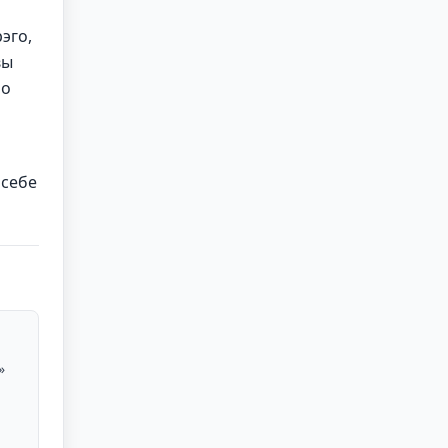
эго,
вы
но
 себе
»