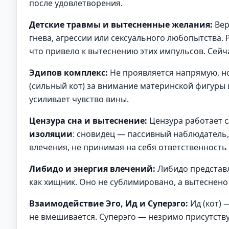
после удовлетворения.
Детские травмы и вытесненные желания:
Вер
гнева, агрессии или сексуального любопытства.
что привело к вытеснению этих импульсов. Сейч
Эдипов комплекс:
Не проявляется напрямую, н
(сильный кот) за внимание материнской фигуры и
усиливает чувство вины.
Цензура сна и вытеснение:
Цензура работает с
изоляции
: сновидец — пассивный наблюдатель,
влечения, не принимая на себя ответственность 
Либидо и энергия влечений:
Либидо представл
как хищник. Оно не сублимировано, а вытеснено
Взаимодействие Эго, Ид и Суперэго:
Ид (кот) 
не вмешивается. Суперэго — незримо присутствуе