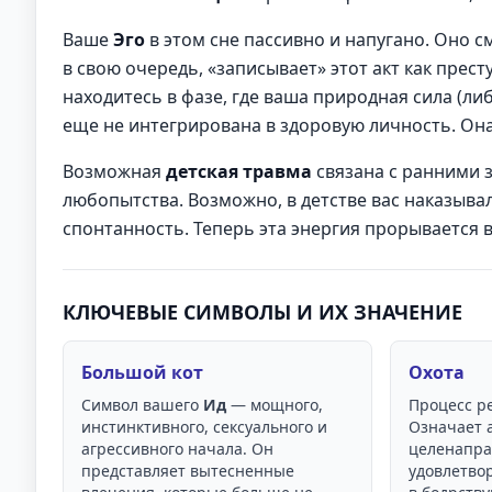
Ваше
Эго
в этом сне пассивно и напугано. Оно см
в свою очередь, «записывает» этот акт как прест
находитесь в фазе, где ваша природная сила (ли
еще не интегрирована в здоровую личность. Она
Возможная
детская травма
связана с ранними 
любопытства. Возможно, в детстве вас наказывал
спонтанность. Теперь эта энергия прорывается в 
КЛЮЧЕВЫЕ СИМВОЛЫ И ИХ ЗНАЧЕНИЕ
Большой кот
Охота
Символ вашего
Ид
— мощного,
Процесс р
инстинктивного, сексуального и
Означает 
агрессивного начала. Он
целенапра
представляет вытесненные
удовлетво