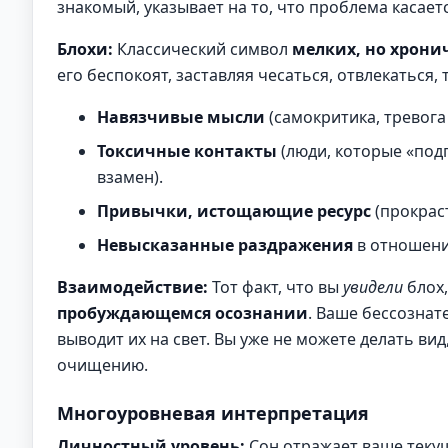
знакомый, указывает на то, что проблема касает
Блохи:
Классический символ
мелких, но хрони
его беспокоят, заставляя чесаться, отвлекаться,
Навязчивые мысли
(самокритика, тревога
Токсичные контакты
(люди, которые «под
взамен).
Привычки, истощающие ресурс
(прокрас
Невысказанные раздражения
в отношения
Взаимодействие:
Тот факт, что вы
увидели
блох,
пробуждающемся осознании
. Ваше бессознат
выводит их на свет. Вы уже не можете делать вид,
очищению.
Многоуровневая интерпретация
Личностный уровень:
Сон отражает ваше текущ