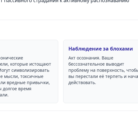
от пассивного страдания к активному распознаванию
Наблюдение за блохами
ронические
Акт осознания. Ваше
ели, которые истощают
бессознательное выводит
Могут символизировать
проблему на поверхность, чтоб
е мысли, токсичные
вы перестали её терпеть и нач
или вредные привычки,
действовать.
ы долгое время
али.