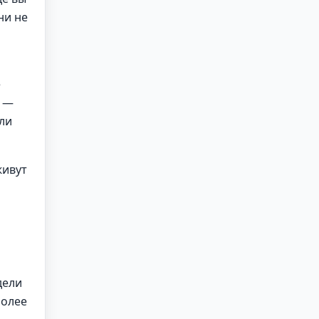
ни не
е
ы —
ли
живут
дели
более