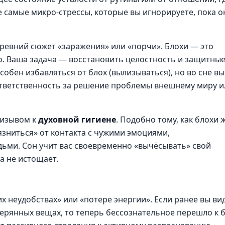
е самые микро-стрессы, которые вы игнорируете, пока о
евний сюжет «заражения» или «порчи». Блохи — это
го. Ваша задача — восстановить целостность и защитны
особен избавляться от блох (вылизываться), но во сне в
 ответственность за решение проблемы внешнему миру и
ризывом к
духовной гигиене
. Подобно тому, как блохи 
язниться» от контакта с чужими эмоциями,
ми. Сон учит вас своевременно «вычёсывать» свой
 а не истощает.
 неудобствах» или «потере энергии». Если ранее вы ви
ерянных вещах, то теперь бессознательное перешло к 