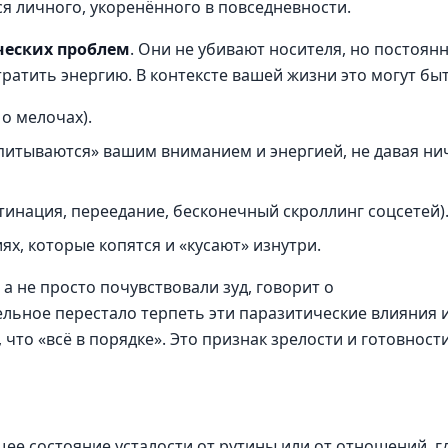
ся личного, укоренённого в повседневности.
ческих проблем
. Они не убивают носителя, но постоян
 тратить энергию. В контексте вашей жизни это могут быт
 о мелочах).
питываются» вашим вниманием и энергией, не давая ни
тинация, переедание, бесконечный скроллинг соцсетей)
х, которые копятся и «кусают» изнутри.
 а не просто почувствовали зуд, говорит о
ельное перестало терпеть эти паразитические влияния 
 что «всё в порядке». Это признак зрелости и готовности
ее состояние усталости от рутины или от отношений, г