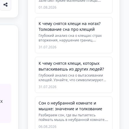
залетают яркие маленькие птицы.
Узнайте, что символизирует втор...
01.08.2026
К чему снятся клещи на ногах?
Толкование сна про клещей
Глубокий анализ сна о клещах: страх
вторжения, нарушение границ.
Узнайте, что означает вытаскивать к...
31.07.2026
К чему снятся клещи, которых
вытаскиваешь из других людей?
Глубокий анализ сна о вытаскивании
клещей. Узнайте, что символизируют
клещи в психологии и как сон с...
31.07.2026
их
Сон о неубранной комнате и
мышке: значение и толкование
Разбираем сон, где вы пытаетесь
поймать мышь в неубранной комнате.
Узнайте, что символизируют старые...
06.08.2026