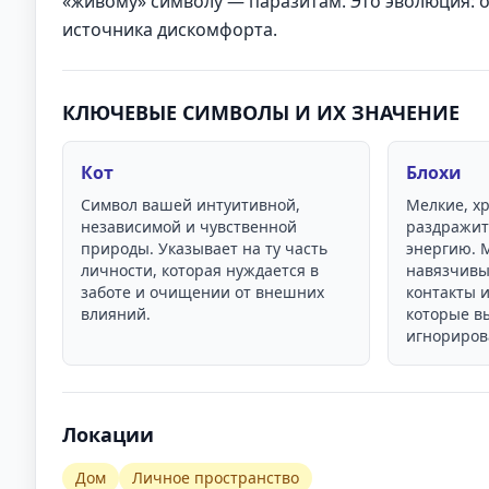
«живому» символу — паразитам. Это эволюция: 
источника дискомфорта.
КЛЮЧЕВЫЕ СИМВОЛЫ И ИХ ЗНАЧЕНИЕ
Кот
Блохи
Символ вашей интуитивной,
Мелкие, х
независимой и чувственной
раздражит
природы. Указывает на ту часть
энергию. 
личности, которая нуждается в
навязчивы
заботе и очищении от внешних
контакты 
влияний.
которые в
игнориров
Локации
Дом
Личное пространство