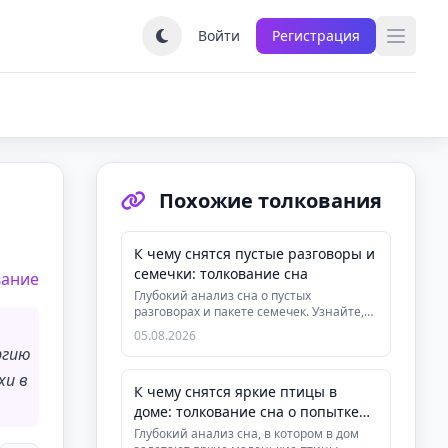
Войти
Регистрация
Похожие толкования
К чему снятся пустые разговоры и
семечки: толкование сна
вание
Глубокий анализ сна о пустых
разговорах и пакете семечек. Узнайте,
что означает этот сон с точки зре...
05.08.2026
ргию
хи в
К чему снятся яркие птицы в
доме: толкование сна о попытке
выгнать птиц
Глубокий анализ сна, в котором в дом