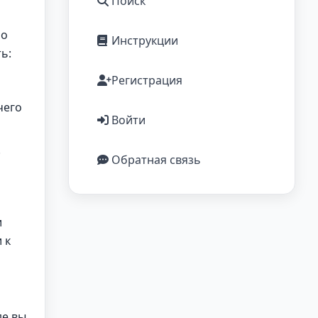
Поиск
но
Инструкции
ь:
Регистрация
чего
Войти
.
Обратная связь
и
 к
де вы