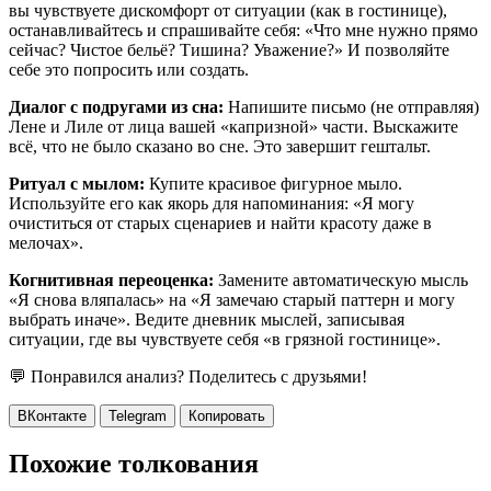
вы чувствуете дискомфорт от ситуации (как в гостинице),
останавливайтесь и спрашивайте себя: «Что мне нужно прямо
сейчас? Чистое бельё? Тишина? Уважение?» И позволяйте
себе это попросить или создать.
Диалог с подругами из сна:
Напишите письмо (не отправляя)
Лене и Лиле от лица вашей «капризной» части. Выскажите
всё, что не было сказано во сне. Это завершит гештальт.
Ритуал с мылом:
Купите красивое фигурное мыло.
Используйте его как якорь для напоминания: «Я могу
очиститься от старых сценариев и найти красоту даже в
мелочах».
Когнитивная переоценка:
Замените автоматическую мысль
«Я снова вляпалась» на «Я замечаю старый паттерн и могу
выбрать иначе». Ведите дневник мыслей, записывая
ситуации, где вы чувствуете себя «в грязной гостинице».
💬 Понравился анализ? Поделитесь с друзьями!
ВКонтакте
Telegram
Копировать
Похожие толкования