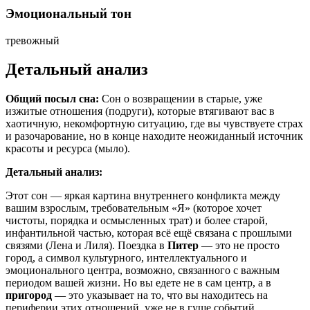
Эмоциональный тон
тревожный
Детальный анализ
Общий посыл сна:
Сон о возвращении в старые, уже
изжитые отношения (подруги), которые втягивают вас в
хаотичную, некомфортную ситуацию, где вы чувствуете страх
и разочарование, но в конце находите неожиданный источник
красоты и ресурса (мыло).
Детальный анализ:
Этот сон — яркая картина внутреннего конфликта между
вашим взрослым, требовательным «Я» (которое хочет
чистоты, порядка и осмысленных трат) и более старой,
инфантильной частью, которая всё ещё связана с прошлыми
связями (Лена и Лиля). Поездка в
Питер
— это не просто
город, а символ культурного, интеллектуального и
эмоционального центра, возможно, связанного с важным
периодом вашей жизни. Но вы едете не в сам центр, а в
пригород
— это указывает на то, что вы находитесь на
периферии этих отношений, уже не в гуще событий.