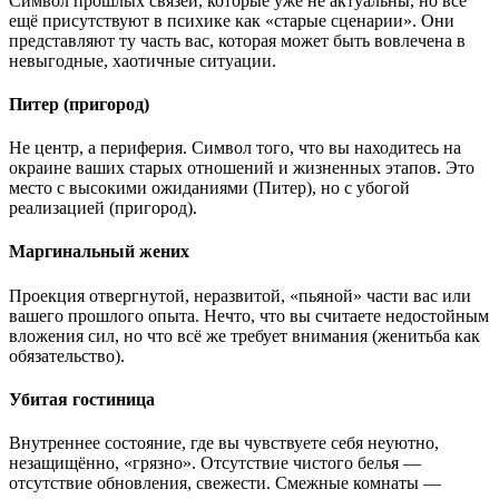
Символ прошлых связей, которые уже не актуальны, но всё
ещё присутствуют в психике как «старые сценарии». Они
представляют ту часть вас, которая может быть вовлечена в
невыгодные, хаотичные ситуации.
Питер (пригород)
Не центр, а периферия. Символ того, что вы находитесь на
окраине ваших старых отношений и жизненных этапов. Это
место с высокими ожиданиями (Питер), но с убогой
реализацией (пригород).
Маргинальный жених
Проекция отвергнутой, неразвитой, «пьяной» части вас или
вашего прошлого опыта. Нечто, что вы считаете недостойным
вложения сил, но что всё же требует внимания (женитьба как
обязательство).
Убитая гостиница
Внутреннее состояние, где вы чувствуете себя неуютно,
незащищённо, «грязно». Отсутствие чистого белья —
отсутствие обновления, свежести. Смежные комнаты —