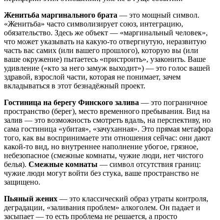
Женитьба маргинального брата
— это мощный символ.
«Женитьба» часто символизирует союз, интеграцию,
обязательство. Здесь же объект — «маргинальный человек»,
что может указывать на какую-то отвергнутую, неразвитую
часть вас самих (или вашего прошлого), которую вы (или
ваше окружение) пытаетесь «пристроить», узаконить. Ваше
удивление («кто за него замуж выходит») — это голос вашей
здравой, взрослой части, которая не понимает, зачем
вкладываться в этот безнадёжный проект.
Гостиница на берегу Финского залива
— это пограничное
пространство (берег), место временного пребывания. Вид на
залив — это возможность смотреть вдаль, на перспективу, но
сама гостиница «убитая», «зачуханная». Это прямая метафора
того, как вы воспринимаете эти отношения сейчас: они дают
какой-то вид, но внутреннее наполнение убогое, грязное,
небезопасное (смежные комнаты, чужие люди, нет чистого
белья).
Смежные комнаты
— символ отсутствия границ:
чужие люди могут войти без стука, ваше пространство не
защищено.
Пьяный жених
— это классический образ утраты контроля,
деградации, «заливания проблем» алкоголем. Он падает и
засыпает — то есть проблема не решается, а просто