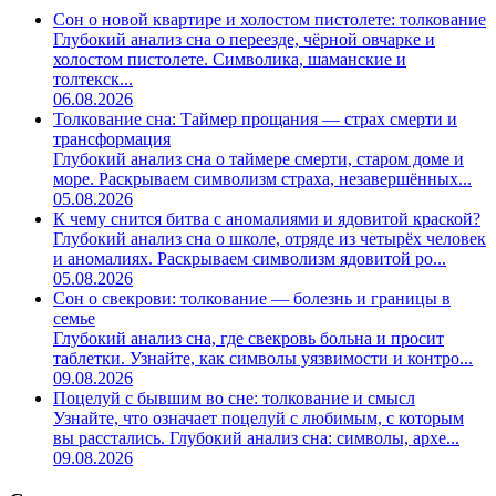
Сон о новой квартире и холостом пистолете: толкование
Глубокий анализ сна о переезде, чёрной овчарке и
холостом пистолете. Символика, шаманские и
толтекск...
06.08.2026
Толкование сна: Таймер прощания — страх смерти и
трансформация
Глубокий анализ сна о таймере смерти, старом доме и
море. Раскрываем символизм страха, незавершённых...
05.08.2026
К чему снится битва с аномалиями и ядовитой краской?
Глубокий анализ сна о школе, отряде из четырёх человек
и аномалиях. Раскрываем символизм ядовитой ро...
05.08.2026
Сон о свекрови: толкование — болезнь и границы в
семье
Глубокий анализ сна, где свекровь больна и просит
таблетки. Узнайте, как символы уязвимости и контро...
09.08.2026
Поцелуй с бывшим во сне: толкование и смысл
Узнайте, что означает поцелуй с любимым, с которым
вы расстались. Глубокий анализ сна: символы, архе...
09.08.2026