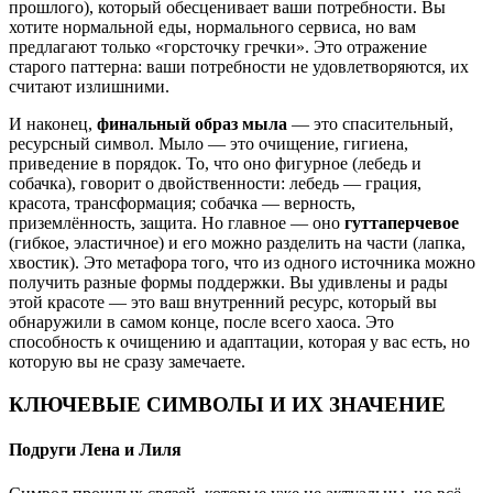
прошлого), который обесценивает ваши потребности. Вы
хотите нормальной еды, нормального сервиса, но вам
предлагают только «горсточку гречки». Это отражение
старого паттерна: ваши потребности не удовлетворяются, их
считают излишними.
И наконец,
финальный образ мыла
— это спасительный,
ресурсный символ. Мыло — это очищение, гигиена,
приведение в порядок. То, что оно фигурное (лебедь и
собачка), говорит о двойственности: лебедь — грация,
красота, трансформация; собачка — верность,
приземлённость, защита. Но главное — оно
гуттаперчевое
(гибкое, эластичное) и его можно разделить на части (лапка,
хвостик). Это метафора того, что из одного источника можно
получить разные формы поддержки. Вы удивлены и рады
этой красоте — это ваш внутренний ресурс, который вы
обнаружили в самом конце, после всего хаоса. Это
способность к очищению и адаптации, которая у вас есть, но
которую вы не сразу замечаете.
КЛЮЧЕВЫЕ СИМВОЛЫ И ИХ ЗНАЧЕНИЕ
Подруги Лена и Лиля