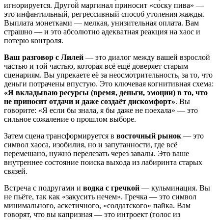
игнорируется. Другой маргинал приносит «соску пива» —
это инфантильный, регрессивный способ утоления жажды.
Выплата монетками — мелкая, унизительная оплата. Вам
страшно — и это абсолютно адекватная реакция на хаос и
потерю контроля.
Ваш разговор с Лилей
— это диалог между вашей взрослой
частью и той частью, которая всё ещё доверяет старым
сценариям. Вы упрекаете её за неосмотрительность, за то, что
деньги потрачены впустую. Это ключевая когнитивная схема:
«Я вкладываю ресурсы (время, деньги, эмоции) в то, что
не приносит отдачи и даже создаёт дискомфорт»
. Вы
говорите: «Я если бы знала, я бы даже не поехала» — это
сильное сожаление о прошлом выборе.
Затем сцена трансформируется в
восточный рынок
— это
символ хаоса, изобилия, но и запутанности, где всё
перемешано, нужно перелезать через завалы. Это ваше
внутреннее состояние поиска выхода из лабиринта старых
связей.
Встреча с подругами и
водка с гречкой
— кульминация. Вы
не пьёте, так как «закусить нечем». Гречка — это символ
минимального, аскетичного, «солдатского» пайка. Вам
говорят, что вы капризная — это интроект (голос из