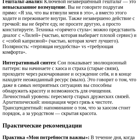
Гештальт-анализ:
Ключевой незавершённый гештальт — это
невысказанное возмущение
. Вы не говорите подругам
прямо: «Я зла, что вы втянули меня в это», а вместо этого
ходите и переживаете внутри. Также незавершено действие с
гречкой: вы не берёте еду, не просите другую, а просто
констатируете. Техника «горячего стула»: можно представить
диалог с «Лилей» (частью, которая выбирает плохой сервис) и
с «собой капризной» (частью, которая хочет лучшего).
Полярность: «терпящая неудобства» vs «требующая
комфорта».
Интегративный синтез:
Сон показывает эволюционный
паттерн: вы начинаете с хаоса и страха (старые связи),
проходите через разочарование и осуждение себя, и в конце
находите неожиданный ресурс (мыло). Это говорит о том, что
даже в самых неприятных ситуациях вы способны
обнаружить красоту и возможность для очищения.
Личностный уровень: пересмотр старых дружеских связей.
Архетипический: инициация через грязь к чистоте.
Трансцендентный: напоминание о том, что за хаосом стоит
порядок, а за уродством — скрытая красота.
Практические рекомендации
Практика «Мои потребности важны»:
В течение дня, когда