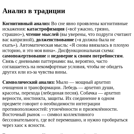
Анализ в традиции
Когнитивный анализ:
Во сне явно проявлены когнитивные
искажения:
катастрофизация
(«всё ужасно, грязно,
страшно»),
чтение мыслей
(вы уверены, что подруги считают
вас капризной),
долженствование
(«я должна была не
ехать»). Автоматическая мысль: «Я снова ввязалась в плохую
историю, и это моя вина». Дисфункциональная схема:
самопожертвование
и
недоверие к своим потребностям
.
Связь с дневными паттернами: вы, вероятно, часто
соглашаетесь на некомфортные условия, чтобы не обидеть
других или из-за чувства вины.
Символический анализ:
Мыло — мощный архетип
очищения и трансформации. Лебедь — архетип души,
красоты, перехода (лебединая песня). Собачка — архетип
верности, инстинкта, защиты. Их соединение в одном
предмете говорит о необходимости интеграции
противоположностей: утончённости и приземлённости.
Восточный рынок — символ коллективного
бессознательного, где всё перемешано, и нужно пробираться
через хаос к ясности.