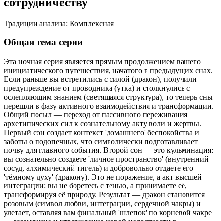
сотрудничеству
Традиции анализа:
Комплексная
Общая тема серии
Эта ночная серия является прямым продолжением вашего
инициатического путешествия, начатого в предыдущих снах.
Если раньше вы встретились с силой (дракон), получили
предупреждение от проводника (утка) и столкнулись с
ослепляющим знанием (светящаяся структура), то теперь сны
перешли в фазу активного взаимодействия и трансформации.
Общий посыл — переход от пассивного переживания
архетипических сил к сознательному акту воли и жертвы.
Первый сон создает контекст 'домашнего' беспокойства и
заботы о подопечных, что символически подготавливает
почву для главного события. Второй сон — это кульминация:
вы сознательно создаете 'личное пространство' (внутренний
сосуд, алхимический тигель) и добровольно отдаете его
'тёмному духу' (дракону). Это не поражение, а акт высшей
интеграции: вы не боретесь с тенью, а принимаете её,
трансформируя её природу. Результат — дракон становится
розовым (символ любви, интеграции, сердечной чакры) и
улетает, оставляя вам финальный 'шлепок' по корневой чакре