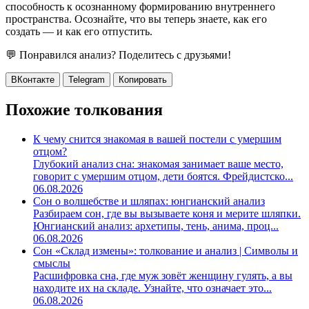
способность к осознанному формированию внутреннего
пространства. Осознайте, что вы теперь знаете, как его
создать — и как его отпустить.
💬 Понравился анализ? Поделитесь с друзьями!
ВКонтакте
Telegram
Копировать
Похожие толкования
К чему снится знакомая в вашей постели с умершим
отцом?
Глубокий анализ сна: знакомая занимает ваше место,
говорит с умершим отцом, дети боятся. Фрейдистско...
06.08.2026
Сон о волшебстве и шляпах: юнгианский анализ
Разбираем сон, где вы вызываете коня и мерите шляпки.
Юнгианский анализ: архетипы, тень, анима, проц...
06.08.2026
Сон «Склад измены»: толкование и анализ | Символы и
смыслы
Расшифровка сна, где муж зовёт женщину гулять, а вы
находите их на складе. Узнайте, что означает это...
06.08.2026