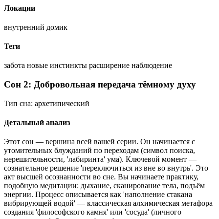
Локации
внутренний домик
Теги
забота
новые инстинкты
расширение
наблюдение
Сон 2: Добровольная передача тёмному духу
Тип сна:
архетипический
Детальный анализ
Этот сон — вершина всей вашей серии. Он начинается с
утомительных блужданий по переходам (символ поиска,
нерешительности, 'лабиринта' ума). Ключевой момент —
сознательное решение 'переключиться из вне во внутрь'. Это
акт высшей осознанности во сне. Вы начинаете практику,
подобную медитации: дыхание, сканирование тела, подъём
энергии. Процесс описывается как 'наполнение стакана
вибрирующей водой' — классическая алхимическая метафора
создания 'философского камня' или 'сосуда' (личного