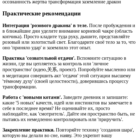
осознанность
жертва
трансформация
заземление
дракон
Практические рекомендации
Интеграция 'розового дракона' в теле.
После пробуждения и
в ближайшие дни уделите внимание корневой чакре (область
копчика). Просто кладите туда руку, дышите, представляйте
розовый или золотистый свет. Благодарите своё тело за то, что
оно 'приняло удар' и заземлило этот опыт.
Практика 'сознательной отдачи'.
Вспомните ситуацию в
жизни, где вы цепляетесь за контроль или 'личное
пространство' (идею,关系, проект). Попробуйте мысленно или
в медитации совершить акт 'отдачи' этой ситуации высшему
'тёмному духу' (своей целостности), доверившись процессу
трансформации.
Работа с 'новыми котами'.
Заведите дневник и запишите:
какие '5 новых' качеств, идей или инстинктов вы замечаете в
себе в последнее время? Не оценивайте их, просто
наблюдайте, как 'смотритель'. Дайте им пространство быть, не
пытаясь их немедленно контролировать или 'приручить'.
Закрепление практики.
Повторяйте технику 'создания шара',
которую вы делали во сне, наяву. Это укрепит вашу