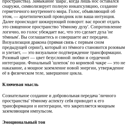
пространства). Замыкание 'шара', когда лишь нос оставался
снаружи, символизирует полную инкапсуляцию, создание
герметичного внутреннего мира. Голос, объявляющий об
этом, — архетипический проводник или ваша интуиция.
Далее происходит шокирующий поворот: вас просят отдать
это священное пространство 'тёмному духу'. Сопротивление
логично, но голос убеждает вас, что это сделает духа 'не
тёмным'. Вы соглашаетесь и совершаете акт передачи.
Визуализация дракона (прямая связь с первым сном
предыдущей серии!), который из тёмного становится розовым
и улетает, — это визуальное подтверждение трансформации.
Розовый цвет — цвет безусловной любви и сердечной
интеграции. Финальный 'шлепок' по корневой чакре — это не
наказание, а мощное заземление новой энергии, утверждение
её в физическом теле, завершение цикла.
Ключевая мысль
Сознательное создание и добровольная передача 'личного
пространства' тёмному аспекту себя приводит к его
трансформации и интеграции, что закрепляется мощным
заземляющим импульсом.
Эмоциональный тон