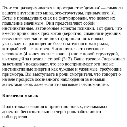
Этот сон разворачивается в пространстве 'домика' — символа
вашего внутреннего мира, эго-структуры, привычного 'я'.
Коты в предыдущих снах не фигурировали, что делает их
появление значимым. Они представляют собой
инстинктивные, автономные аспекты психики. Тот факт, что
вместо привычных трёх котов (вероятно, символизирующих
известные вам части личности) пришли пять новых,
указывает на расширение бессознательного материала,
который сейчас активен. Число пять часто связано с
человеком (4 конечности + голова) или с новой структурой,
выходящей за пределы старой (3+2). Ваша тревога ('переживал
за котиков') показывает, что эго воспринимает эти новые
инстинктивные энергии как чуждые и уязвимые, требующие
присмотра. Вы выступаете в роли смотрителя, что говорит о
начале процесса осознанного наблюдения за новыми
аспектами себя, даже если это вызывает беспокойство.
Ключевая мысль
Подготовка сознания к принятию новых, незнакомых
аспектов бессознательного через роль заботливого
наблюдателя.