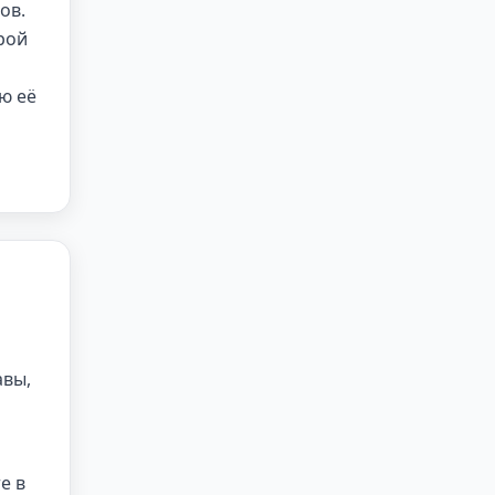
ов.
рой
ю её
авы,
е в