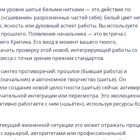
м уровне шитьё белыми нитками — это действие по
(«сшивание» разрозненных частей себя). Белый цвет ни
, ясность или духовный аспект работы. Вы используете
 прошлого. Появление начальника — это встреча с
его Критика. Его вход в момент вашего тихого,
начать проверку этой новой, интегрирующей работы со
ресса с точки зрения прежних стандартов.
 синтез противоречий: прошлое (бывшая работа) и
 (начальник) и автономное творчество (шитьё). Он
или создания новой целостности (шитьё) сейчас активир
ончательной интеграции или пересмотра. Это эволюцио
ктивно работаете с ним («шьёте»), используя ресурсы б
текущей жизненной ситуации это может отражать проц
й с карьерой, авторитетами или профессиональной