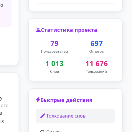
го
Статистика проекта
79
697
Пользователей
Отчетов
1 013
11 676
Снов
Толкований
у
Быстрые действия
лого
ла
Толкование снов
ых