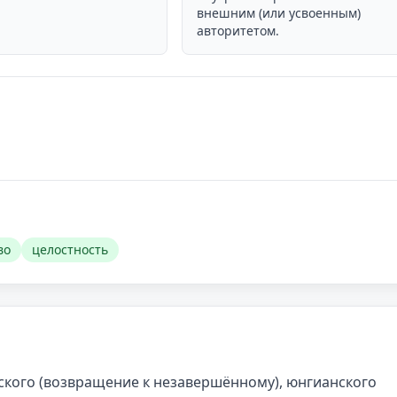
внешним (или усвоенным)
авторитетом.
во
целостность
ского (возвращение к незавершённому), юнгианского