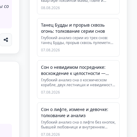
квартире покойной мамы, говне и
ы со
аэропорте. Узнайте, как символы
08.08.2026
очище...
Танец Будды и прорыв сквозь
огонь: толкование серии снов
Глубокий анализ серии из трех снов:
танец Будды, прорыв сквозь пулеметный
огонь и выбор среди друзей...
07.08.2026
Сон о невидимом посреднике:
восхождение к целостности —
толкование
Глубокий анализ сна о космическом
корабле, двух лестницах и невидимости.
Раскрываем символизм интегр...
07.08.2026
Сон о лифте, измене и девочке:
толкование и анализ
Глубокий анализ сна о лифте без кнопок,
бывшей любовнице и внутреннем
ребёнке. Психологическая и дух...
07.08.2026