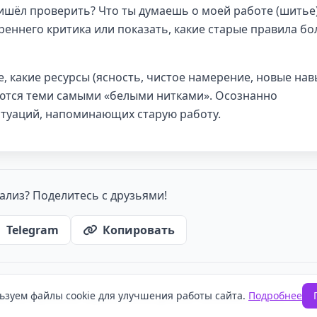
ришёл проверить? Что ты думаешь о моей работе (шитье
еннего критика или показать, какие старые правила б
 какие ресурсы (ясность, чистое намерение, новые нав
яются теми самыми «белыми нитками». Осознанно
итуаций, напоминающих старую работу.
ализ? Поделитесь с друзьями!
Telegram
Копировать
ьзуем файлы cookie для улучшения работы сайта.
Подробнее
итика обработки персональных данных
·
Пользовательское согл