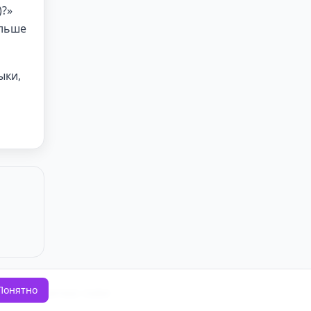
)?»
ольше
ыки,
Понятно
ашение
·
Политика cookie