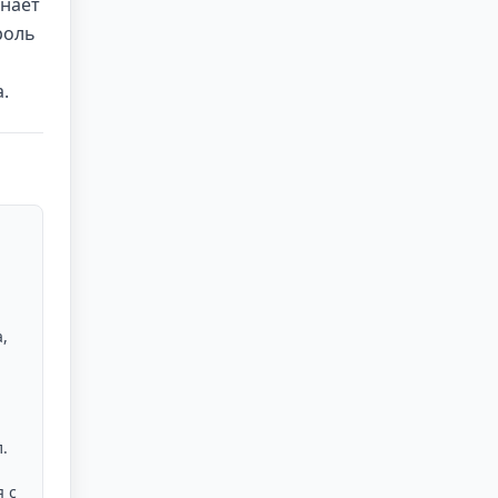
инает
роль
.
,
.
 с