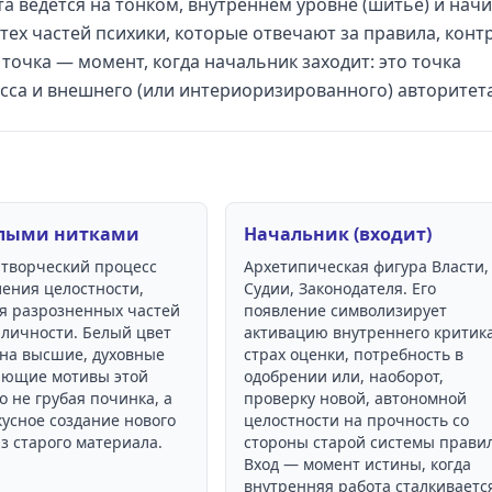
та ведётся на тонком, внутреннем уровне (шитьё) и нач
тех частей психики, которые отвечают за правила, конт
точка — момент, когда начальник заходит: это точка
сса и внешнего (или интериоризированного) авторитета
лыми нитками
Начальник (входит)
 творческий процесс
Архетипическая фигура Власти,
ления целостности,
Судии, Законодателя. Его
я разрозненных частей
появление символизирует
 личности. Белый цвет
активацию внутреннего критика
 на высшие, духовные
страх оценки, потребность в
ющие мотивы этой
одобрении или, наоборот,
о не грубая починка, а
проверку новой, автономной
кусное создание нового
целостности на прочность со
з старого материала.
стороны старой системы правил
Вход — момент истины, когда
внутренняя работа сталкивается