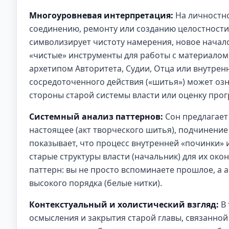
Многоуровневая интерпретация:
На личностно
соединению, ремонту или созданию целостности 
символизирует чистоту намерения, новое начало
«чистые» инструменты для работы с материалом
архетипом Авторитета, Судии, Отца или внутренн
сосредоточенного действия («шитья») может оз
стороны старой системы власти или оценку прог
Системный анализ паттернов:
Сон предлагает
настоящее (акт творческого шитья), подчинение
показывает, что процесс внутренней «починки» 
старые структуры власти (начальник) для их ок
паттерн: вы не просто вспоминаете прошлое, а а
высокого порядка (белые нитки).
Контекстуальный и холистический взгляд:
В 
осмысления и закрытия старой главы, связанно