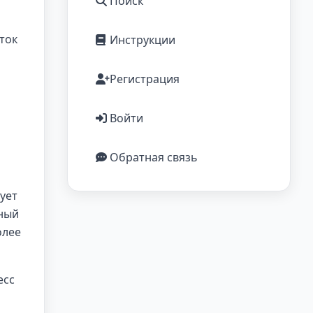
Поиск
ток
Инструкции
Регистрация
Войти
Обратная связь
ует
нный
олее
есс