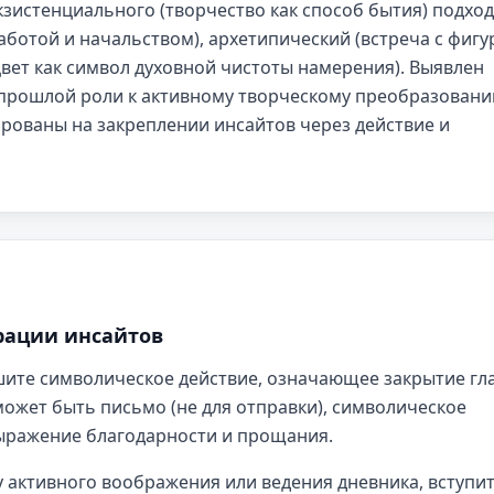
кзистенциального (творчество как способ бытия) подход
ботой и начальством), архетипический (встреча с фигу
вет как символ духовной чистоты намерения). Выявлен
 прошлой роли к активному творческому преобразовани
рованы на закреплении инсайтов через действие и
рации инсайтов
ите символическое действие, означающее закрытие гл
может быть письмо (не для отправки), символическое
ыражение благодарности и прощания.
 активного воображения или ведения дневника, вступит