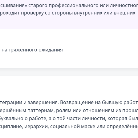
 «сшивания» старого профессионального или личностно
проходит проверку со стороны внутренних или внешних
м напряжённого ожидания
нтеграции и завершения. Возвращение на бывшую работ
завершённым паттернам, ролям или отношениям из прош
квально о работе, а о той части личности, которая бы
исциплине, иерархии, социальной маске или определённ