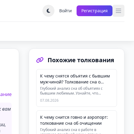
Войти
Регистрация
Похожие толкования
К чему снятся объятия с бывшим
мужчиной? Толкование сна о
расставании
Глубокий анализ сна об объятиях с
бывшим любимым. Узнайте, что
вание
означает этот сон, как он помогает за...
07.08.2026
к вам
К чему снится говно и аэропорт:
толкование сна об очищении
ии,
Глубокий анализ сна о работе в
й