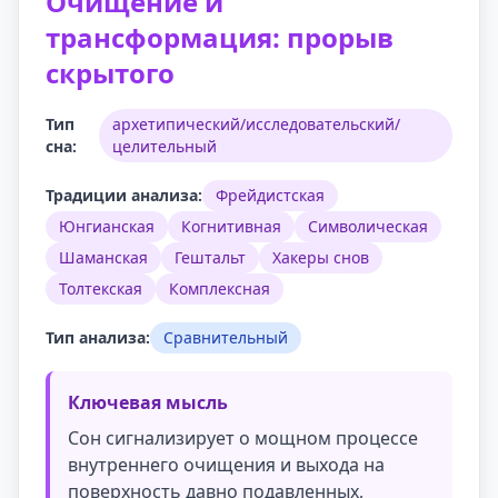
Очищение и
трансформация: прорыв
скрытого
Тип
архетипический/исследовательский/
сна:
целительный
Традиции анализа:
Фрейдистская
Юнгианская
Когнитивная
Символическая
Шаманская
Гештальт
Хакеры снов
Толтекская
Комплексная
Тип анализа:
Сравнительный
Ключевая мысль
Сон сигнализирует о мощном процессе
внутреннего очищения и выхода на
поверхность давно подавленных,