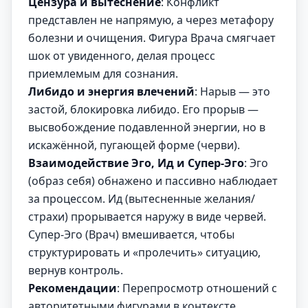
Цензура и вытеснение
: Конфликт
представлен не напрямую, а через метафору
болезни и очищения. Фигура Врача смягчает
шок от увиденного, делая процесс
приемлемым для сознания.
Либидо и энергия влечений
: Нарыв — это
застой, блокировка либидо. Его прорыв —
высвобождение подавленной энергии, но в
искажённой, пугающей форме (черви).
Взаимодействие Эго, Ид и Супер-Эго
: Эго
(образ себя) обнажено и пассивно наблюдает
за процессом. Ид (вытесненные желания/
страхи) прорывается наружу в виде червей.
Супер-Эго (Врач) вмешивается, чтобы
структурировать и «пролечить» ситуацию,
вернув контроль.
Рекомендации
: Перепросмотр отношений с
авторитетными фигурами в контексте