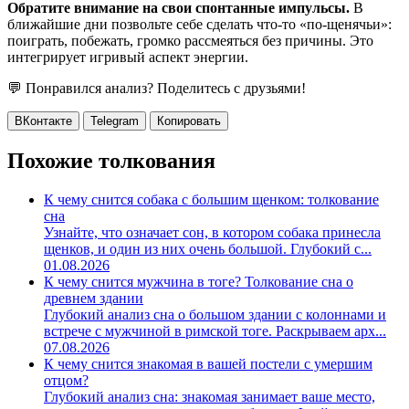
Обратите внимание на свои спонтанные импульсы.
В
ближайшие дни позвольте себе сделать что-то «по-щенячьи»:
поиграть, побежать, громко рассмеяться без причины. Это
интегрирует игривый аспект энергии.
💬 Понравился анализ? Поделитесь с друзьями!
ВКонтакте
Telegram
Копировать
Похожие толкования
К чему снится собака с большим щенком: толкование
сна
Узнайте, что означает сон, в котором собака принесла
щенков, и один из них очень большой. Глубокий с...
01.08.2026
К чему снится мужчина в тоге? Толкование сна о
древнем здании
Глубокий анализ сна о большом здании с колоннами и
встрече с мужчиной в римской тоге. Раскрываем арх...
07.08.2026
К чему снится знакомая в вашей постели с умершим
отцом?
Глубокий анализ сна: знакомая занимает ваше место,