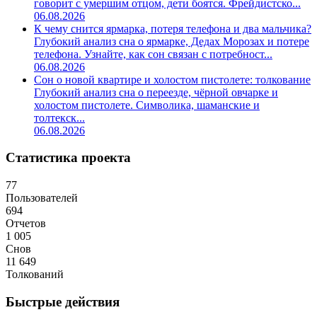
говорит с умершим отцом, дети боятся. Фрейдистско...
06.08.2026
К чему снится ярмарка, потеря телефона и два мальчика?
Глубокий анализ сна о ярмарке, Дедах Морозах и потере
телефона. Узнайте, как сон связан с потребност...
06.08.2026
Сон о новой квартире и холостом пистолете: толкование
Глубокий анализ сна о переезде, чёрной овчарке и
холостом пистолете. Символика, шаманские и
толтекск...
06.08.2026
Статистика проекта
77
Пользователей
694
Отчетов
1 005
Снов
11 649
Толкований
Быстрые действия