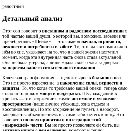
радостный
Детальный анализ
Этот сон говорит о
внезапном и радостном воссоединении
с
той частью вашей души, о которой вы, возможно, забыли или
пренебрегали. «Щенок» — это символ
начала, игривости,
нежности и потребности в заботе
. То, что вы «вспомнили» о
нём во сне, указывает на то, что в вашей жизни наступил
момент, когда эта внутренняя часть снова стала актуальной.
Она не была утеряна, а лишь ждала своего часа за дверью —
за порогом вашего сознательного внимания
.
Ключевая трансформация — щенок вырос в
большого пса
.
Это не просто взросление, а
накопление силы, верности и
защиты
. То, что когда-то требовало вашей опеки, теперь само
стало источником
мощи и поддержки
. Пёс, заходящий в
кровать — это вторжение в самое
интимное и уязвимое
пространство
(ваше личное убежище, зона отдыха и
восстановления). Но это вторжение не пугает, а наоборот,
завершается объединением: вы сами забираетесь к нему. Это
говорит о
полном принятии и интеграции этой
«выросшей» части
. Вы не просто позволяете ей быть, вы
активно ищете с ней единения
, комфорт и тепло.