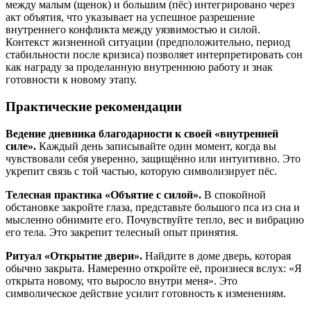
между малым (щенок) и большим (пёс) интегрировано через
акт объятия, что указывает на успешное разрешение
внутреннего конфликта между уязвимостью и силой.
Контекст жизненной ситуации (предположительно, период
стабильности после кризиса) позволяет интерпретировать сон
как награду за проделанную внутреннюю работу и знак
готовности к новому этапу.
Практические рекомендации
Ведение дневника благодарности к своей «внутренней
силе».
Каждый день записывайте один момент, когда вы
чувствовали себя уверенно, защищённо или интуитивно. Это
укрепит связь с той частью, которую символизирует пёс.
Телесная практика «Объятие с силой».
В спокойной
обстановке закройте глаза, представьте большого пса из сна и
мысленно обнимите его. Почувствуйте тепло, вес и вибрацию
его тела. Это закрепит телесный опыт принятия.
Ритуал «Открытие двери».
Найдите в доме дверь, которая
обычно закрыта. Намеренно откройте её, произнеся вслух: «Я
открыта новому, что выросло внутри меня». Это
символическое действие усилит готовность к изменениям.