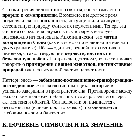
С точки зрения личностного развития, сон указывает на
прорыв в самопринятии
. Возможно, вы долгое время
подавляли свою спонтанность, интуицию или «дикую»,
естественную природу, считая их неуместными. Теперь эта
энергия созрела и вернулась к вам в форме, которую
невозможно игнорировать. Архетипически, это
мотив
возвращения Силы
(как в мифах о потерянном тотеме или
духе-хранителе). Пёс — один из древнейших спутников
человека, символизирующий
верность, инстинкт и
безусловную любовь
. На трансцендентном уровне сон может
говорить о
примирении с вашей животной, инстинктивной
природой
как неотъемлемой частью целостности.
Паттерн здесь —
забывание-воспоминание-трансформация-
воссоединение
. Это эволюционный цикл, который вы
успешно завершили в пространстве сна. Противоречие между
«маленьким щенком» и «большим псом» разрешается через
акт доверия и объятий. Сон целостен: он начинается с
беспокойства (вспомнила, что забыла) и заканчивается
глубоким покоем и близостью.
КЛЮЧЕВЫЕ СИМВОЛЫ И ИХ ЗНАЧЕНИЕ