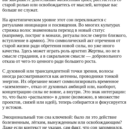
старой ролью или освобождаетесь от мыслей, которые вас
больше не служат.
На архетипическом уровне этот сон перекликается с
ритуалами инициации и посвящения. Во многих культурах
стрижка волос знаменовала переход в новый статус
(например, постриг в монахи, ритуалы после смерти близкого,
вступление в армию). Это символический акт отречения от
старой жизни ради обретения новой силы, но уже иного
качества. Здесь может играть роль архетип Жертвы, но не в
смысле страдания, а в сакральном смысле — добровольного
отказа от чего-то ценного ради большего роста.
С духовной или трансцендентной точки зрения, волосы
иногда рассматриваются как антенны, проводники тонкой
энергии. Их обрезание может символизировать временное
«заземление», отказ от духовных амбиций или, наоборот,
концентрацию силы не вовне, а внутри. Это знак интеграции:
то, что было «распылено» в длине (возможно, в множестве
проектов, связей или идей), теперь собирается и фокусируется
у истоков.
Эмоциональный тон сна ключевой: было ли это действие
болезненным, лёгким, вынужденным или освобождающим?
Даже если контекст не указан, сам факт, что сон запомнился,