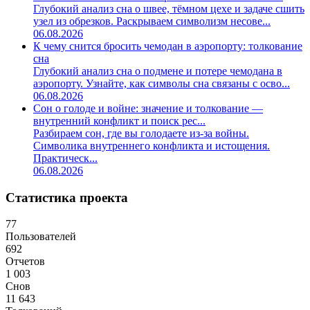
Глубокий анализ сна о швее, тёмном цехе и задаче сшить
узел из обрезков. Раскрываем символизм несове...
06.08.2026
К чему снится бросить чемодан в аэропорту: толкование
сна
Глубокий анализ сна о подмене и потере чемодана в
аэропорту. Узнайте, как символы сна связаны с осво...
06.08.2026
Сон о голоде и войне: значение и толкование —
внутренний конфликт и поиск рес...
Разбираем сон, где вы голодаете из-за войны.
Символика внутреннего конфликта и истощения.
Практическ...
06.08.2026
Статистика проекта
77
Пользователей
692
Отчетов
1 003
Снов
11 643