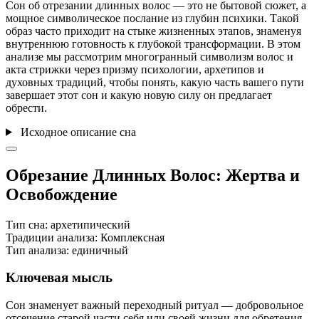
Сон об отрезании длинных волос — это не бытовой сюжет, а
мощное символическое послание из глубин психики. Такой
образ часто приходит на стыке жизненных этапов, знаменуя
внутреннюю готовность к глубокой трансформации. В этом
анализе мы рассмотрим многогранный символизм волос и
акта стрижки через призму психологии, архетипов и
духовных традиций, чтобы понять, какую часть вашего пути
завершает этот сон и какую новую силу он предлагает
обрести.
Исходное описание сна
Обрезание Длинных Волос: Жертва и
Освобождение
Тип сна:
архетипический
Традиции анализа:
Комплексная
Тип анализа:
единичный
Ключевая мысль
Сон знаменует важный переходный ритуал — добровольное
отсечение старой части себя или своей жизни для обретения