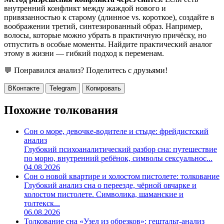
внутренний конфликт между жаждой нового и
привязанностью к старому (длинное vs. короткое), создайте в
воображении третий, синтезированный образ. Например,
волосы, которые можно убрать в практичную причёску, но
отпустить в особые моменты. Найдите практический аналог
этому в жизни — гибкий подход к переменам.
💬 Понравился анализ? Поделитесь с друзьями!
ВКонтакте
Telegram
Копировать
Похожие толкования
Сон о море, девочке-водителе и стыде: фрейдистский
анализ
Глубокий психоаналитический разбор сна: путешествие
по морю, внутренний ребёнок, символы сексуальнос...
04.08.2026
Сон о новой квартире и холостом пистолете: толкование
Глубокий анализ сна о переезде, чёрной овчарке и
холостом пистолете. Символика, шаманские и
толтекск...
06.08.2026
Толкование сна «Узел из обрезков»: гештальт-анализ