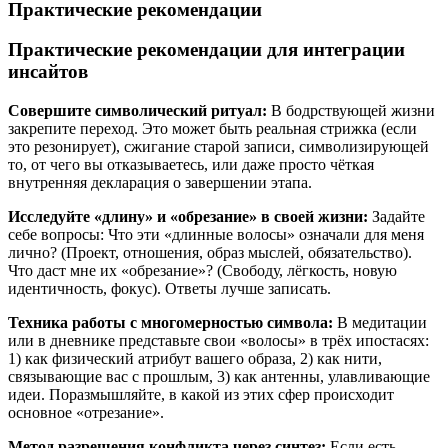
Практические рекомендации
Практические рекомендации для интеграции
инсайтов
Совершите символический ритуал:
В бодрствующей жизни
закрепите переход. Это может быть реальная стрижка (если
это резонирует), сжигание старой записи, символизирующей
то, от чего вы отказываетесь, или даже просто чёткая
внутренняя декларация о завершении этапа.
Исследуйте «длину» и «обрезание» в своей жизни:
Задайте
себе вопросы: Что эти «длинные волосы» означали для меня
лично? (Проект, отношения, образ мыслей, обязательство).
Что даст мне их «обрезание»? (Свободу, лёгкость, новую
идентичность, фокус). Ответы лучше записать.
Техника работы с многомерностью символа:
В медитации
или в дневнике представьте свои «волосы» в трёх ипостасях:
1) как физический атрибут вашего образа, 2) как нити,
связывающие вас с прошлым, 3) как антенны, улавливающие
идеи. Поразмышляйте, в какой из этих сфер происходит
основное «отрезание».
Метод разрешения конфликта через синтез:
Если есть