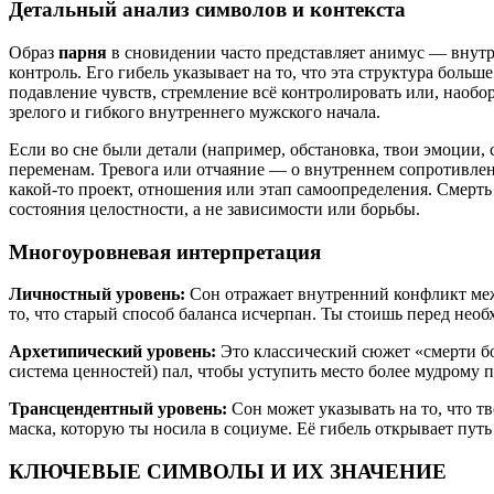
Детальный анализ символов и контекста
Образ
парня
в сновидении часто представляет анимус — внутр
контроль. Его гибель указывает на то, что эта структура бол
подавление чувств, стремление всё контролировать или, наобо
зрелого и гибкого внутреннего мужского начала.
Если во сне были детали (например, обстановка, твои эмоции,
переменам. Тревога или отчаяние — о внутреннем сопротивлен
какой-то проект, отношения или этап самоопределения. Смерт
состояния целостности, а не зависимости или борьбы.
Многоуровневая интерпретация
Личностный уровень:
Сон отражает внутренний конфликт меж
то, что старый способ баланса исчерпан. Ты стоишь перед необх
Архетипический уровень:
Это классический сюжет «смерти бо
система ценностей) пал, чтобы уступить место более мудрому п
Трансцендентный уровень:
Сон может указывать на то, что т
маска, которую ты носила в социуме. Её гибель открывает пу
КЛЮЧЕВЫЕ СИМВОЛЫ И ИХ ЗНАЧЕНИЕ