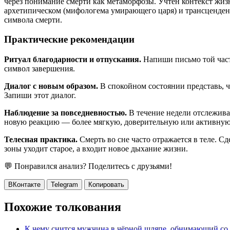
через понимание смерти как метаморфозы. Учтён контекст жиз
архетипическом (мифологема умирающего царя) и трансценден
символа смерти.
Практические рекомендации
Ритуал благодарности и отпускания.
Напиши письмо той части
символ завершения.
Диалог с новым образом.
В спокойном состоянии представь, ч
Запиши этот диалог.
Наблюдение за повседневностью.
В течение недели отслеживай
новую реакцию — более мягкую, доверительную или активную
Телесная практика.
Смерть во сне часто отражается в теле. С
зоны уходит старое, а входит новое дыхание жизни.
💬 Понравился анализ? Поделитесь с друзьями!
ВКонтакте
Telegram
Копировать
Похожие толкования
К чему снится мужчина в чёрной шляпе, обнимающий со