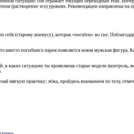
ненной ситуации: сон отражает текущий переходный этап. Инте
тном (растворение эго) уровнях. Рекомендации направлены на 
 себя (старому анимусу), которая «погибла» во сне. Поблагодар
то вместо погибшего парня появляется новая мужская фигура. Ка
, в каких ситуациях ты проявляешь старые модели (контроль, ж
.
делай мягкую практику: лёжа, пройдись вниманием по телу, отме
 спины