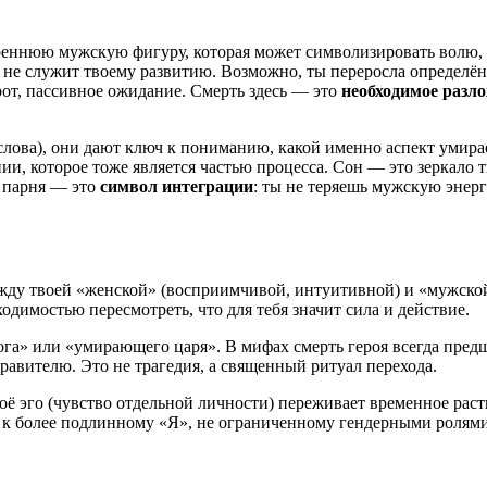
еннюю мужскую фигуру, которая может символизировать волю, л
ьше не служит твоему развитию. Возможно, ты переросла определ
рот, пассивное ожидание. Смерть здесь — это
необходимое разло
 слова), они дают ключ к пониманию, какой именно аспект умира
ии, которое тоже является частью процесса. Сон — это зеркало
ь парня — это
символ интеграции
: ты не теряешь мужскую энерг
ду твоей «женской» (восприимчивой, интуитивной) и «мужской»
одимостью пересмотреть, что для тебя значит сила и действие.
га» или «умирающего царя». В мифах смерть героя всегда пред
равителю. Это не трагедия, а священный ритуал перехода.
воё эго (чувство отдельной личности) переживает временное рас
ть к более подлинному «Я», не ограниченному гендерными роля