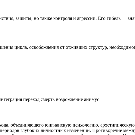
ствия, защиты, но также контроля и агрессии. Его гибель — зна
ршения цикла, освобождения от отживших структур, необходимог
интеграция
переход
смерть-возрождение
анимус
хода, объединяющего юнгианскую психологию, архетипическую 
 периодов глубоких личностных изменений. Противоречие межд