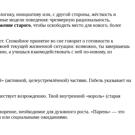
огику, инициативу или, с другой стороны, жёсткость и
ённые модели поведения: чрезмерную рациональность,
жение старого
, чтобы освободить место для нового, более
ет. Спокойное принятие во сне говорит о готовности к
 твоей текущей жизненной ситуации: возможно, ты завершаешь
ию, а учишься взаимодействовать с ней по-новому, из
 (активной, целеустремлённой) частями. Гибель указывает на
шествует возрождению. Твой внутренний «король» (старая
творение, необходимое для духовного роста. «Парень» — это
ми или социальными ожиданиями.