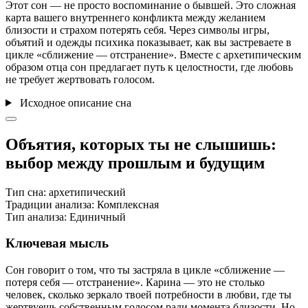
Этот сон — не просто воспоминание о бывшей. Это сложная
карта вашего внутреннего конфликта между желанием
близости и страхом потерять себя. Через символы игры,
объятий и одежды психика показывает, как вы застреваете в
цикле «сближение — отстранение». Вместе с архетипическим
образом отца сон предлагает путь к целостности, где любовь
не требует жертвовать голосом.
Исходное описание сна
Объятия, которых ты не слышишь:
выбор между прошлым и будущим
Тип сна:
архетипический
Традиции анализа:
Комплексная
Тип анализа:
Единичный
Ключевая мысль
Сон говорит о том, что ты застряла в цикле «сближение —
потеря себя — отстранение». Карина — это не столько
человек, сколько зеркало твоей потребности в любви, где ты
жертвуешь собственным голосом ради момента близости. Но