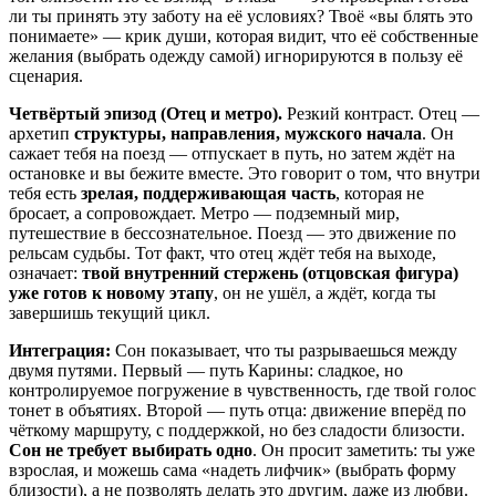
ли ты принять эту заботу на её условиях? Твоё «вы блять это
понимаете» — крик души, которая видит, что её собственные
желания (выбрать одежду самой) игнорируются в пользу её
сценария.
Четвёртый эпизод (Отец и метро).
Резкий контраст. Отец —
архетип
структуры, направления, мужского начала
. Он
сажает тебя на поезд — отпускает в путь, но затем ждёт на
остановке и вы бежите вместе. Это говорит о том, что внутри
тебя есть
зрелая, поддерживающая часть
, которая не
бросает, а сопровождает. Метро — подземный мир,
путешествие в бессознательное. Поезд — это движение по
рельсам судьбы. Тот факт, что отец ждёт тебя на выходе,
означает:
твой внутренний стержень (отцовская фигура)
уже готов к новому этапу
, он не ушёл, а ждёт, когда ты
завершишь текущий цикл.
Интеграция:
Сон показывает, что ты разрываешься между
двумя путями. Первый — путь Карины: сладкое, но
контролируемое погружение в чувственность, где твой голос
тонет в объятиях. Второй — путь отца: движение вперёд по
чёткому маршруту, с поддержкой, но без сладости близости.
Сон не требует выбирать одно
. Он просит заметить: ты уже
взрослая, и можешь сама «надеть лифчик» (выбрать форму
близости), а не позволять делать это другим, даже из любви.