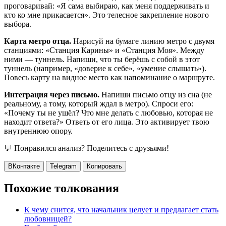
проговаривай: «Я сама выбираю, как меня поддерживать и
кто ко мне прикасается». Это телесное закрепление нового
выбора.
Карта метро отца.
Нарисуй на бумаге линию метро с двумя
станциями: «Станция Карины» и «Станция Моя». Между
ними — туннель. Напиши, что ты берёшь с собой в этот
туннель (например, «доверие к себе», «умение слышать»).
Повесь карту на видное место как напоминание о маршруте.
Интеграция через письмо.
Напиши письмо отцу из сна (не
реальному, а тому, который ждал в метро). Спроси его:
«Почему ты не ушёл? Что мне делать с любовью, которая не
находит ответа?» Ответь от его лица. Это активирует твою
внутреннюю опору.
💬 Понравился анализ? Поделитесь с друзьями!
ВКонтакте
Telegram
Копировать
Похожие толкования
К чему снится, что начальник целует и предлагает стать
любовницей?