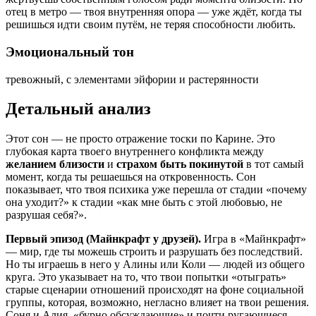
отец в метро — твоя внутренняя опора — уже ждёт, когда ты
решишься идти своим путём, не теряя способности любить.
Эмоциональный тон
тревожный, с элементами эйфории и растерянности
Детальный анализ
Этот сон — не просто отражение тоски по Карине. Это
глубокая карта твоего внутреннего конфликта между
желанием близости
и
страхом быть покинутой
в тот самый
момент, когда ты решаешься на откровенность. Сон
показывает, что твоя психика уже перешла от стадии «почему
она уходит?» к стадии «как мне быть с этой любовью, не
разрушая себя?».
Первый эпизод (Майнкрафт у друзей).
Игра в «Майнкрафт»
— мир, где ты можешь строить и разрушать без последствий.
Но ты играешь в него у Алины или Коли — людей из общего
круга. Это указывает на то, что твои попытки «отыграть»
старые сценарии отношений происходят на фоне социальной
группы, которая, возможно, негласно влияет на твои решения.
Соня и Алия, «бурно обсуждающие» и почти ругающиеся —