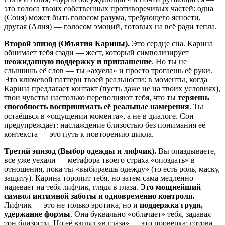
это голоса твоих собственных противоречивых частей: одна
(Соня) может быть голосом разума, требующего ясности,
другая (Алия) — голосом эмоций, готовых на всё ради тепла.
Второй эпизод (Объятия Карины).
Это сердце сна. Карина
обнимает тебя сзади — жест, который символизирует
неожиданную поддержку и приглашение
. Но ты не
слышишь её слов — ты «ахуела» и просто трогаешь её руки.
Это ключевой паттерн твоей реальности: в моменты, когда
Карина предлагает контакт (пусть даже не на твоих условиях),
твои чувства настолько переполняют тебя, что ты
теряешь
способность воспринимать её реальные намерения
. Ты
остаёшься в «ощущении момента», а не в диалоге. Сон
предупреждает: наслаждение близостью без понимания её
контекста — это путь к повторению цикла.
Третий эпизод (Выбор одежды и лифчик).
Вы опаздываете,
все уже уехали — метафора твоего страха «опоздать» в
отношения, пока ты «выбираешь одежду» (то есть роль, маску,
защиту). Карина торопит тебя, но затем сама медленно
надевает на тебя лифчик, глядя в глаза.
Это мощнейший
символ интимной заботы и одновременно контроля.
Лифчик — это не только эротика, но и
поддержка груди,
удержание формы
. Она буквально «облачает» тебя, задавая
тон близости. Но её взгляд «в глаза» — это проверка: готова