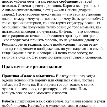
просто «сбыча мечт», а
системное сообщение
от твоей
психики. С точки зрения архетипов, Карина выступает как
Анима-искусительница, а отец — как Сенека (мудрый
старик). Противоречие между ними — это твой внутренний
диалог между «хочу чувствовать» и «хочу быть целостной». С
точки зрения паттернов, сон повторяет структуру реальных
отношений: ты получаешь тепло ровно до того момента, как
пытаешься заговорить о чувствах. Лифчик — это ключевая
интеграционная точка: он объединяет эротику и контроль.
Тебе предлагают принять любовь, но на условиях дающего.
Рекомендуемая техника: после пробуждения «переиграть»
эпизод с лифчиком в воображении, но уже надевая его самой,
глядя Карине в глаза и говоря: «Я ценю твою заботу, но
выбирать буду я». Это перепрограммирует старый сценарий.
Практические рекомендации
Практика «Голос в объятиях».
В следующий раз, когда
будешь вспоминать Карину или общаться с ней, поставь
таймер на 3 минуты. В это время говори только о своих
чувствах и желаниях, не реагируя на её слова. Цель —
вернуть себе голос в моменты близости.
Работа с лифчиком как с символом.
Купи или возьми в руки
любой лифчик. Надевай его медленно, глядя в зеркало, и