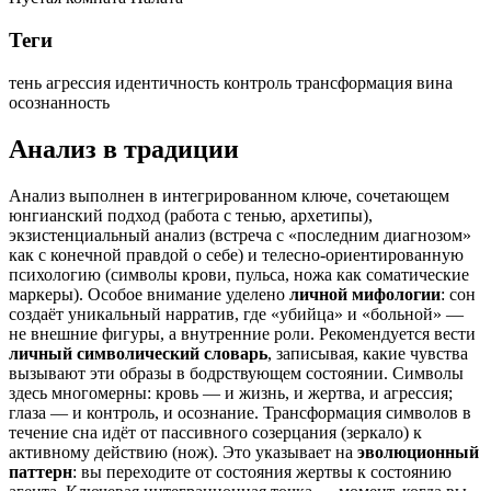
Теги
тень
агрессия
идентичность
контроль
трансформация
вина
осознанность
Анализ в традиции
Анализ выполнен в интегрированном ключе, сочетающем
юнгианский подход (работа с тенью, архетипы),
экзистенциальный анализ (встреча с «последним диагнозом»
как с конечной правдой о себе) и телесно-ориентированную
психологию (символы крови, пульса, ножа как соматические
маркеры). Особое внимание уделено
личной мифологии
: сон
создаёт уникальный нарратив, где «убийца» и «больной» —
не внешние фигуры, а внутренние роли. Рекомендуется вести
личный символический словарь
, записывая, какие чувства
вызывают эти образы в бодрствующем состоянии. Символы
здесь многомерны: кровь — и жизнь, и жертва, и агрессия;
глаза — и контроль, и осознание. Трансформация символов в
течение сна идёт от пассивного созерцания (зеркало) к
активному действию (нож). Это указывает на
эволюционный
паттерн
: вы переходите от состояния жертвы к состоянию