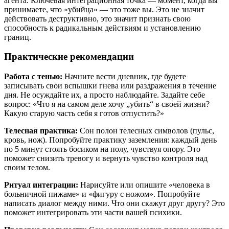
агента. Ключевая интеграционная точка — момент, когда вы
принимаете, что «убийца» — это тоже вы. Это не значит
действовать деструктивно, это значит признать свою
способность к радикальным действиям и установлению
границ.
Практические рекомендации
Работа с тенью:
Начните вести дневник, где будете
записывать свои вспышки гнева или раздражения в течение
дня. Не осуждайте их, а просто наблюдайте. Задайте себе
вопрос: «Что я на самом деле хочу „убить“ в своей жизни?
Какую старую часть себя я готов отпустить?»
Телесная практика:
Сон полон телесных символов (пульс,
кровь, нож). Попробуйте практику заземления: каждый день
по 5 минут стоять босиком на полу, чувствуя опору. Это
поможет снизить тревогу и вернуть чувство контроля над
своим телом.
Ритуал интеграции:
Нарисуйте или опишите «человека в
больничной пижаме» и «фигуру с ножом». Попробуйте
написать диалог между ними. Что они скажут друг другу? Это
поможет интегрировать эти части вашей психики.