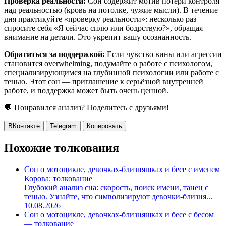
Проверка реальности:
Сон содержит мотив потери контроля
над реальностью (кровь на потолке, чужие мысли). В течение
дня практикуйте «проверку реальности»: несколько раз
спросите себя «Я сейчас сплю или бодрствую?», обращая
внимание на детали. Это укрепит вашу осознанность.
Обратиться за поддержкой:
Если чувство вины или агрессии
становится overwhelming, подумайте о работе с психологом,
специализирующимся на глубинной психологии или работе с
тенью. Этот сон — приглашение к серьёзной внутренней
работе, и поддержка может быть очень ценной.
💬 Понравился анализ? Поделитесь с друзьями!
ВКонтакте
Telegram
Копировать
Похожие толкования
Сон о мотоцикле, девочках-близняшках и бесе с именем
Корова: толкование
Глубокий анализ сна: скорость, поиск имени, танец с
тенью. Узнайте, что символизируют девочки-близня...
10.08.2026
Сон о мотоцикле, девочках-близняшках и бесе с бесом
— толкование