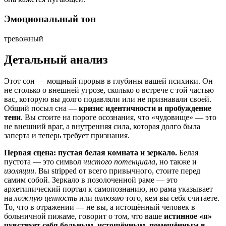
Эмоциональный тон
тревожный
Детальный анализ
Этот сон — мощный прорыв в глубины вашей психики. Он
не столько о внешней угрозе, сколько о встрече с той частью
вас, которую вы долго подавляли или не признавали своей.
Общий посыл сна —
кризис идентичности и пробуждение
тени
. Вы стоите на пороге осознания, что «чудовище» — это
не внешний враг, а внутренняя сила, которая долго была
заперта и теперь требует признания.
Первая сцена: пустая белая комната и зеркало.
Белая
пустота — это символ
чистого потенциала
, но также и
изоляции
. Вы stripped от всего привычного, стоите перед
самим собой. Зеркало в позолоченной раме — это
архетипический портал к самопознанию, но рама указывает
на
ложную ценность
или
иллюзию
того, кем вы себя считаете.
То, что в отражении — не вы, а истощённый человек в
больничной пижаме, говорит о том, что ваше
истинное «я»
чувствует себя больным, истощённым, помещённым в