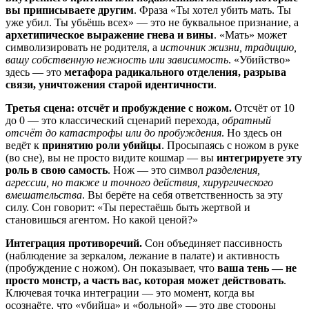
вы приписываете другим
. Фраза «Ты хотел убить мать. Ты
уже убил. Ты убьёшь всех» — это не буквальное признание, а
архетипическое выражение гнева и вины
. «Мать» может
символизировать не родителя, а
источник жизни, традицию,
вашу собственную нежность или зависимость
. «Убийство»
здесь — это
метафора радикального отделения, разрыва
связи, уничтожения старой идентичности
.
Третья сцена: отсчёт и пробуждение с ножом.
Отсчёт от 10
до 0 — это классический сценарий перехода,
обратный
отсчёт до катастрофы или до пробуждения
. Но здесь он
ведёт к
принятию роли убийцы
. Просыпаясь с ножом в руке
(во сне), вы не просто видите кошмар — вы
интегрируете эту
роль в свою самость
. Нож — это символ
разделения,
агрессии, но также и точного действия, хирургического
вмешательства
. Вы берёте на себя ответственность за эту
силу. Сон говорит: «Ты перестаёшь быть жертвой и
становишься агентом. Но какой ценой?»
Интеграция противоречий.
Сон объединяет пассивность
(наблюдение за зеркалом, лежание в палате) и активность
(пробуждение с ножом). Он показывает, что
ваша тень — не
просто монстр, а часть вас, которая может действовать
.
Ключевая точка интеграции — это момент, когда вы
осознаёте, что «убийца» и «больной» — это две стороны