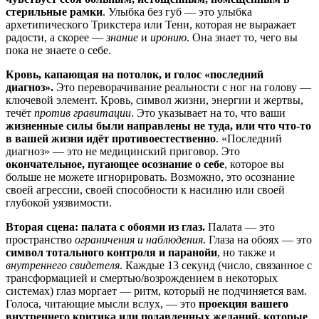
стерильные рамки
. Улыбка без губ — это улыбка
архетипического Трикстера или Тени, которая не выражает
радости, а скорее —
знание
и
иронию
. Она знает то, чего вы
пока не знаете о себе.
Кровь, капающая на потолок, и голос «последний
диагноз».
Это переворачивание реальности с ног на голову —
ключевой элемент. Кровь, символ жизни, энергии и жертвы,
течёт
против гравитации
. Это указывает на то, что ваши
жизненные силы были направлены не туда, или что что-то
в вашей жизни идёт противоестественно
. «Последний
диагноз» — это не медицинский приговор. Это
окончательное, пугающее осознание о себе
, которое вы
больше не можете игнорировать. Возможно, это осознание
своей агрессии, своей способности к насилию или своей
глубокой уязвимости.
Вторая сцена: палата с обоями из глаз.
Палата — это
пространство
ограничения и наблюдения
. Глаза на обоях — это
символ тотального контроля и паранойи
, но также и
внутреннего свидетеля
. Каждые 13 секунд (число, связанное с
трансформацией и смертью/возрождением в некоторых
системах) глаз моргает — ритм, который не подчиняется вам.
Голоса, читающие мысли вслух, — это
проекция вашего
внутреннего критика или подавленных желаний, которые