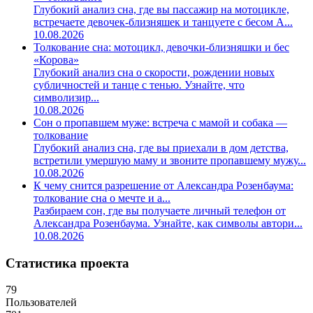
Глубокий анализ сна, где вы пассажир на мотоцикле,
встречаете девочек-близняшек и танцуете с бесом А...
10.08.2026
Толкование сна: мотоцикл, девочки-близняшки и бес
«Корова»
Глубокий анализ сна о скорости, рождении новых
субличностей и танце с тенью. Узнайте, что
символизир...
10.08.2026
Сон о пропавшем муже: встреча с мамой и собака —
толкование
Глубокий анализ сна, где вы приехали в дом детства,
встретили умершую маму и звоните пропавшему мужу...
10.08.2026
К чему снится разрешение от Александра Розенбаума:
толкование сна о мечте и а...
Разбираем сон, где вы получаете личный телефон от
Александра Розенбаума. Узнайте, как символы автори...
10.08.2026
Статистика проекта
79
Пользователей