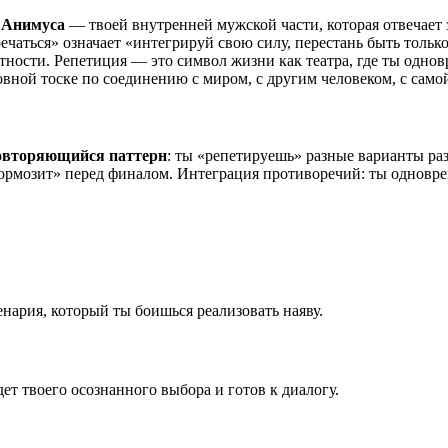
а
Анимуса
— твоей внутренней мужской части, которая отвечает 
чаться» означает «интегрируй свою силу, перестань быть тольк
ности. Репетиция — это символ жизни как театра, где ты однов
вной тоске по соединению с миром, с другим человеком, с само
овторяющийся паттерн
: ты «репетируешь» разные варианты ра
«тормозит» перед финалом. Интеграция противоречий: ты одновр
нария, который ты боишься реализовать наяву.
т твоего осознанного выбора и готов к диалогу.