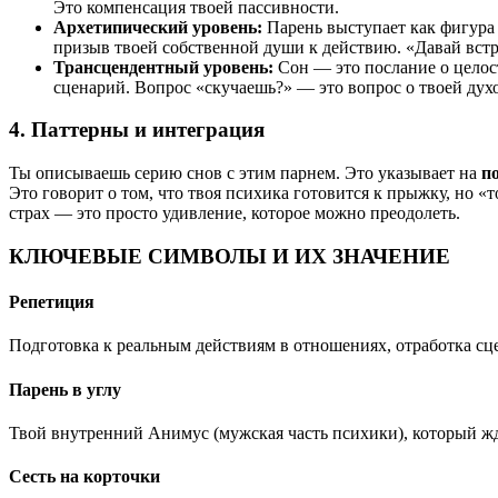
Это компенсация твоей пассивности.
Архетипический уровень:
Парень выступает как фигур
призыв твоей собственной души к действию. «Давай встре
Трансцендентный уровень:
Сон — это послание о целост
сценарий. Вопрос «скучаешь?» — это вопрос о твоей духо
4. Паттерны и интеграция
Ты описываешь серию снов с этим парнем. Это указывает на
п
Это говорит о том, что твоя психика готовится к прыжку, но 
страх — это просто удивление, которое можно преодолеть.
КЛЮЧЕВЫЕ СИМВОЛЫ И ИХ ЗНАЧЕНИЕ
Репетиция
Подготовка к реальным действиям в отношениях, отработка сце
Парень в углу
Твой внутренний Анимус (мужская часть психики), который жде
Сесть на корточки