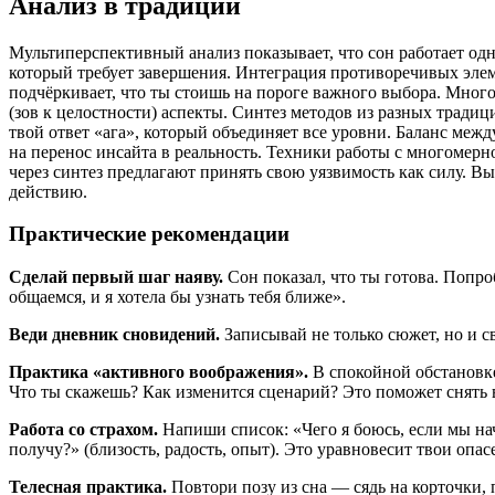
Анализ в традиции
Мультиперспективный анализ показывает, что сон работает од
который требует завершения. Интеграция противоречивых элем
подчёркивает, что ты стоишь на пороге важного выбора. Мног
(зов к целостности) аспекты. Синтез методов из разных тради
твой ответ «ага», который объединяет все уровни. Баланс меж
на перенос инсайта в реальность. Техники работы с многомер
через синтез предлагают принять свою уязвимость как силу. 
действию.
Практические рекомендации
Сделай первый шаг наяву.
Сон показал, что ты готова. Попр
общаемся, и я хотела бы узнать тебя ближе».
Веди дневник сновидений.
Записывай не только сюжет, но и с
Практика «активного воображения».
В спокойной обстановке 
Что ты скажешь? Как изменится сценарий? Это поможет снять 
Работа со страхом.
Напиши список: «Чего я боюсь, если мы нач
получу?» (близость, радость, опыт). Это уравновесит твои опас
Телесная практика.
Повтори позу из сна — сядь на корточки, 