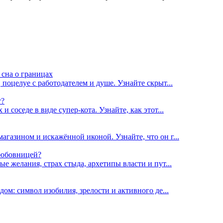
 сна о границах
поцелуе с работодателем и душе. Узнайте скрыт...
т?
 соседе в виде супер-кота. Узнайте, как этот...
газином и искажённой иконой. Узнайте, что он г...
 любовницей?
е желания, страх стыда, архетипы власти и пут...
дом: символ изобилия, зрелости и активного де...