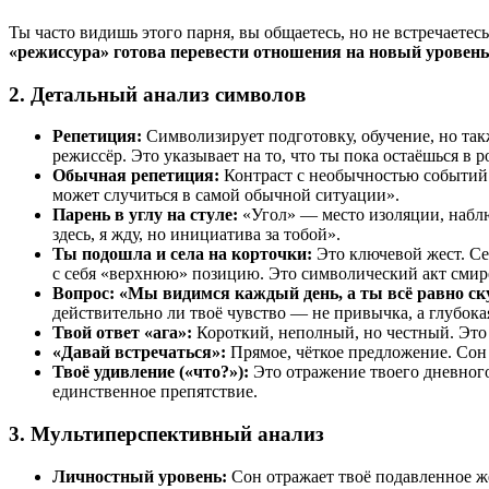
Ты часто видишь этого парня, вы общаетесь, но не встречаете
«режиссура» готова перевести отношения на новый уровень
2. Детальный анализ символов
Репетиция:
Символизирует подготовку, обучение, но так
режиссёр. Это указывает на то, что ты пока остаёшься в 
Обычная репетиция:
Контраст с необычностью событий в
может случиться в самой обычной ситуации».
Парень в углу на стуле:
«Угол» — место изоляции, наблю
здесь, я жду, но инициатива за тобой».
Ты подошла и села на корточки:
Это ключевой жест. Сес
с себя «верхнюю» позицию. Это символический акт смир
Вопрос: «Мы видимся каждый день, а ты всё равно ск
действительно ли твоё чувство — не привычка, а глубока
Твой ответ «ага»:
Короткий, неполный, но честный. Это 
«Давай встречаться»:
Прямое, чёткое предложение. Сон 
Твоё удивление («что?»):
Это отражение твоего дневного
единственное препятствие.
3. Мультиперспективный анализ
Личностный уровень:
Сон отражает твоё подавленное же