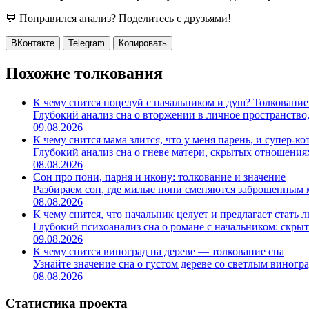
💬 Понравился анализ? Поделитесь с друзьями!
ВКонтакте
Telegram
Копировать
Похожие толкования
К чему снится поцелуй с начальником и душ? Толкование
Глубокий анализ сна о вторжении в личное пространство, 
09.08.2026
К чему снится мама злится, что у меня парень, и супер-ко
Глубокий анализ сна о гневе матери, скрытых отношениях и
08.08.2026
Сон про пони, парня и икону: толкование и значение
Разбираем сон, где милые пони сменяются заброшенным ма
08.08.2026
К чему снится, что начальник целует и предлагает стать
Глубокий психоанализ сна о романе с начальником: скрыты
09.08.2026
К чему снится виноград на дереве — толкование сна
Узнайте значение сна о густом дереве со светлым виногра
08.08.2026
Статистика проекта