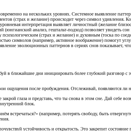
новременно на нескольких уровнях. Системное выявление патте
ентов (страх и желание) происходит через символ удивления. К
оуровневая интерпретация выявляет личностный (желание близо
ций (юнгианский анализ, гештальт-подход) позволяет увидеть со
ду психологическим (страх и желание) и духовным (тоска по со
ностью символов (например, активное воображение) помогут уг
Выявление эволюционных паттернов в сериях снов показывает, ч
обуй в ближайшие дни инициировать более глубокий разговор с 
вои ощущения после пробуждения. Отслеживай, появляются ли н
закрой глаза и представь, что ты снова в этом сне. Дай себе воз
внутренний блок.
нём встречаться?» (например, потерять свободу, быть отвергнут
ения.
почувствуй устойчивость и открытость. Это закрепит состояние г