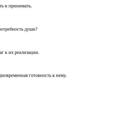
ть и принимать.
потребность души?
г к их реализации.
дновременная готовность к нему.