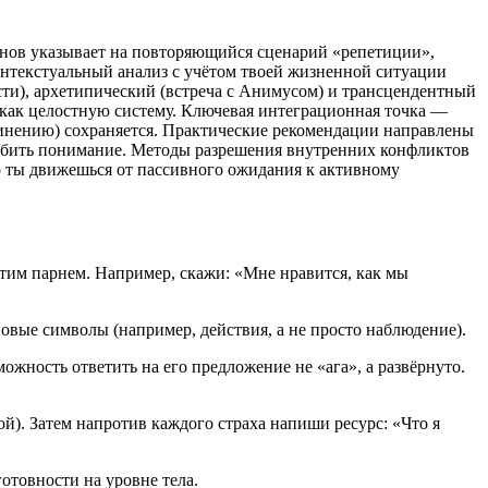
рнов указывает на повторяющийся сценарий «репетиции»,
онтекстуальный анализ с учётом твоей жизненной ситуации
сти), архетипический (встреча с Анимусом) и трансцендентный
н как целостную систему. Ключевая интеграционная точка —
единению) сохраняется. Практические рекомендации направлены
лубить понимание. Методы разрешения внутренних конфликтов
то ты движешься от пассивного ожидания к активному
этим парнем. Например, скажи: «Мне нравится, как мы
овые символы (например, действия, а не просто наблюдение).
можность ответить на его предложение не «ага», а развёрнуто.
ой). Затем напротив каждого страха напиши ресурс: «Что я
отовности на уровне тела.