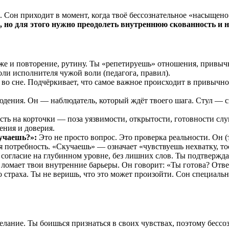
сь. Сон приходит в момент, когда твоё бессознательное «насыще
, но для этого нужно преодолеть внутреннюю скованность и 
же и повторение, рутину. Ты «репетируешь» отношения, привыч
роли исполнителя чужой воли (педагога, правил).
о сне. Подчёркивает, что самое важное происходит в привычной
дения. Он — наблюдатель, который ждёт твоего шага. Стул — си
ть на корточки — поза уязвимости, открытости, готовности слу
ения и доверия.
учаешь?»:
Это не просто вопрос. Это проверка реальности. Он 
я потребность. «Скучаешь» — означает «чувствуешь нехватку, то
согласие на глубинном уровне, без лишних слов. Ты подтверждае
ломает твои внутренние барьеры. Он говорит: «Ты готова? Ответ
 страха. Ты не веришь, что это может произойти. Сон специаль
лание. Ты боишься признаться в своих чувствах, поэтому бессоз