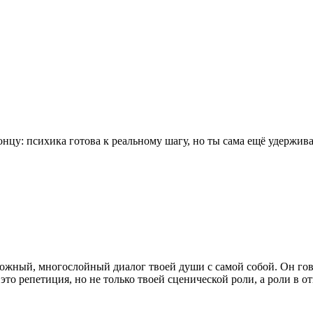
онцу: психика готова к реальному шагу, но ты сама ещё удержи
ложный, многослойный диалог твоей души с самой собой. Он го
то репетиция, но не только твоей сценической роли, а роли в о