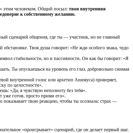
но» этим человеком. Общий посыл:
твоя внутренняя
недоверие к собственному желанию.
ный сценарий общения, где ты — участник, но не главный
 обстановке. Твоя душа говорит: «Не жди особого знака, чудо
мвол стабильности, но и пассивности. Он как бы говорит: «Я
шать. Ты опускаешься на уровень его глаз, добровольно снимая
(твой внутренний голос или архетип Анимуса) проверяет,
ску по целостности».
шь: «Да, я чувствую неполноту без тебя».
 уже готов, просто прими его».
но показывает твою реакцию, чтобы ты осознала: страх —
нательное «проигрывает» сценарий, где он делает первый шаг.