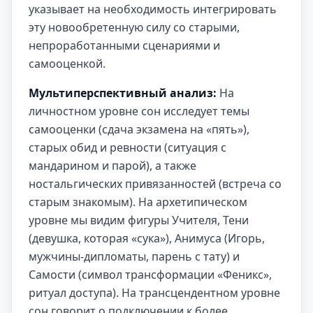
указывает на необходимость интегрировать
эту новообретенную силу со старыми,
непроработанными сценариями и
самооценкой.
Мультиперспективный анализ:
На
личностном уровне сон исследует темы
самооценки (сдача экзамена на «пять»),
старых обид и ревности (ситуация с
мандарином и парой), а также
ностальгических привязанностей (встреча со
старым знакомым). На архетипическом
уровне мы видим фигуры Учителя, Тени
(девушка, которая «сука»), Анимуса (Игорь,
мужчины-дипломаты, парень с тату) и
Самости (символ трансформации «Феникс»,
ритуал доступа). На трансцендентном уровне
сон говорит о подключении к более