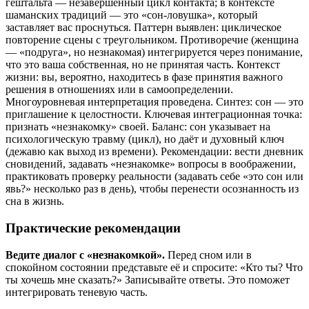
гештальта — незавершённый цикл контакта; в контексте
шаманских традиций — это «сон-ловушка», который
заставляет вас проснуться. Паттерн выявлен: циклическое
повторение сцены с треугольником. Противоречие (женщина
— «подруга», но незнакомая) интегрируется через понимание,
что это ваша собственная, но не принятая часть. Контекст
жизни: вы, вероятно, находитесь в фазе принятия важного
решения в отношениях или в самоопределении.
Многоуровневая интерпретация проведена. Синтез: сон — это
приглашение к целостности. Ключевая интеграционная точка:
признать «незнакомку» своей. Баланс: сон указывает на
психологическую травму (цикл), но даёт и духовный ключ
(дежавю как выход из времени). Рекомендации: вести дневник
сновидений, задавать «незнакомке» вопросы в воображении,
практиковать проверку реальности (задавать себе «это сон или
явь?» несколько раз в день), чтобы перенести осознанность из
сна в жизнь.
Практические рекомендации
Ведите диалог с «незнакомкой».
Перед сном или в
спокойном состоянии представьте её и спросите: «Кто ты? Что
ты хочешь мне сказать?» Записывайте ответы. Это поможет
интегрировать теневую часть.