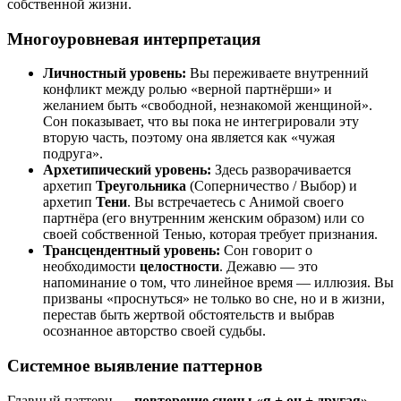
собственной жизни.
Многоуровневая интерпретация
Личностный уровень:
Вы переживаете внутренний
конфликт между ролью «верной партнёрши» и
желанием быть «свободной, незнакомой женщиной».
Сон показывает, что вы пока не интегрировали эту
вторую часть, поэтому она является как «чужая
подруга».
Архетипический уровень:
Здесь разворачивается
архетип
Треугольника
(Соперничество / Выбор) и
архетип
Тени
. Вы встречаетесь с Анимой своего
партнёра (его внутренним женским образом) или со
своей собственной Тенью, которая требует признания.
Трансцендентный уровень:
Сон говорит о
необходимости
целостности
. Дежавю — это
напоминание о том, что линейное время — иллюзия. Вы
призваны «проснуться» не только во сне, но и в жизни,
перестав быть жертвой обстоятельств и выбрав
осознанное авторство своей судьбы.
Системное выявление паттернов
Главный паттерн —
повторение сцены «я + он + другая»
.