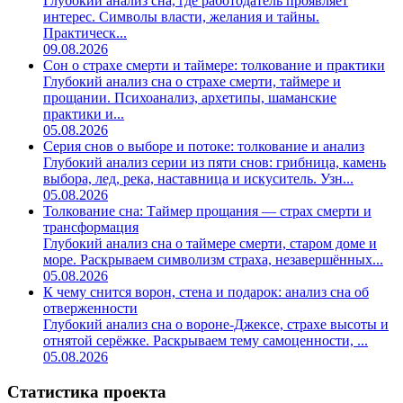
Глубокий анализ сна, где работодатель проявляет
интерес. Символы власти, желания и тайны.
Практическ...
09.08.2026
Сон о страхе смерти и таймере: толкование и практики
Глубокий анализ сна о страхе смерти, таймере и
прощании. Психоанализ, архетипы, шаманские
практики и...
05.08.2026
Серия снов о выборе и потоке: толкование и анализ
Глубокий анализ серии из пяти снов: грибница, камень
выбора, лед, река, наставница и искуситель. Узн...
05.08.2026
Толкование сна: Таймер прощания — страх смерти и
трансформация
Глубокий анализ сна о таймере смерти, старом доме и
море. Раскрываем символизм страха, незавершённых...
05.08.2026
К чему снится ворон, стена и подарок: анализ сна об
отверженности
Глубокий анализ сна о вороне-Джексе, страхе высоты и
отнятой серёжке. Раскрываем тему самоценности, ...
05.08.2026
Статистика проекта