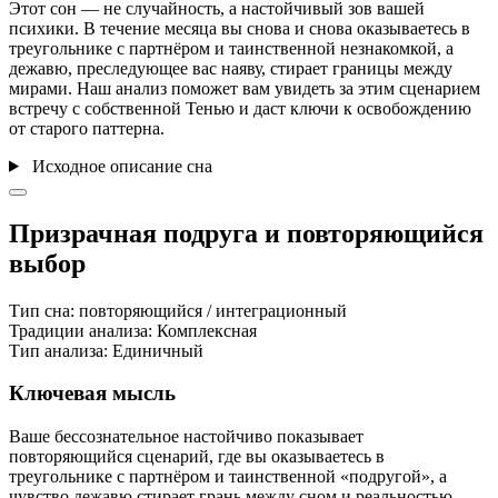
Этот сон — не случайность, а настойчивый зов вашей
психики. В течение месяца вы снова и снова оказываетесь в
треугольнике с партнёром и таинственной незнакомкой, а
дежавю, преследующее вас наяву, стирает границы между
мирами. Наш анализ поможет вам увидеть за этим сценарием
встречу с собственной Тенью и даст ключи к освобождению
от старого паттерна.
Исходное описание сна
Призрачная подруга и повторяющийся
выбор
Тип сна:
повторяющийся / интеграционный
Традиции анализа:
Комплексная
Тип анализа:
Единичный
Ключевая мысль
Ваше бессознательное настойчиво показывает
повторяющийся сценарий, где вы оказываетесь в
треугольнике с партнёром и таинственной «подругой», а
чувство дежавю стирает грань между сном и реальностью.