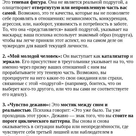
Это
теневая фигура
. Она не является реальной подругой, а
олицетворяет
отвергнутую или непроявленную часть вас
самой
. Возможно, это те качества, которые вы не позволяете
себе проявлять в отношениях: независимость, конкуренция,
агрессия, или, наоборот, уязвимость и потребность в заботе.
То, что она «представляется» вашей подругой, указывает на
маскарад: ваша психика использует знакомый образ (подруга),
чтобы вы легче приняли этот аспект, но на самом деле он
чужероден для вашей текущей личности.
2. «Мой молодой человек»:
Он выступает как
катализатор
и
зеркало
. Его присутствие в треугольнике указывает на то, что
именно через призму ваших отношений с ним вы
прорабатываете эту теневую часть. Возможно, вы
проецируете на него какие-то свои ожидания или страхи,
связанные с этой «подругой» (например, боитесь, что он
выберет кого-то другого, или что вы сами не соответствуете
его идеалу).
3. «Чувство дежавю»:
Это
мостик между сном и
реальностью
. Психика говорит: «Это уже было. Ты уже
проходишь этот урок». Дежавю — знак того, что вы
стоите на
пороге циклического паттерна
. Вы снова и снова
оказываетесь в ситуации выбора или неопределённости, где
чувствуете себя третьей лишней или наблюдателем в