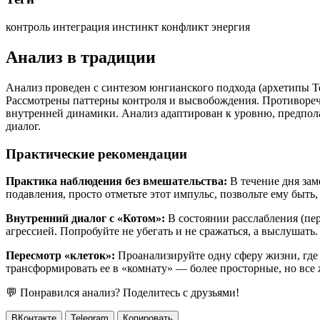
контроль
интеграция
инстинкт
конфликт
энергия
Анализ в традиции
Анализ проведен с синтезом юнгианского подхода (архетипы Т
Рассмотрены паттерны контроля и высвобождения. Противоречи
внутренней динамики. Анализ адаптирован к уровню, предпола
диалог.
Практические рекомендации
Практика наблюдения без вмешательства:
В течение дня зам
подавления, просто отметьте этот импульс, позвольте ему быть
Внутренний диалог с «Котом»:
В состоянии расслабления (пер
агрессией. Попробуйте не убегать и не сражаться, а выслушат
Пересмотр «клеток»:
Проанализируйте одну сферу жизни, где 
трансформировать ее в «комнату» — более просторные, но все
💬 Понравился анализ? Поделитесь с друзьями!
ВКонтакте
Telegram
Копировать