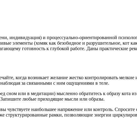
ени, индивидуация) и процессуально-ориентированной психологи
вые элементы (хомяк как безобидное и разрушительное, кот как
гающему готовность к глубокой работе. Даны практические рек
ечайте, когда возникает желание жестко контролировать мелкие
, наблюдая за связанными с ним ощущениями в теле.
ед сном или в медитации) мысленно обратитесь к образу кота из 
ь. Запишите любые приходящие мысли или образы.
вы чувствуете наибольшее напряжение или контроль. Спросите с
 же структурированные рамки, позволяющие энергии циркулиров