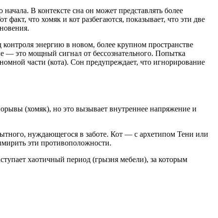
начала. В контексте сна он может представлять более
 факт, что хомяк и кот разбегаются, показывает, что эти две
кновения.
 контроля энергию в новом, более крупном пространстве
але — это мощный сигнал от бессознательного. Попытка
номной части (кота). Сон предупреждает, что игнорирование
порывы (хомяк), но это вызывает внутреннее напряжение и
ытного, нуждающегося в заботе. Кот — с архетипом Тени или
имирить эти противоположности.
аступает хаотичный период (грызня мебели), за которым