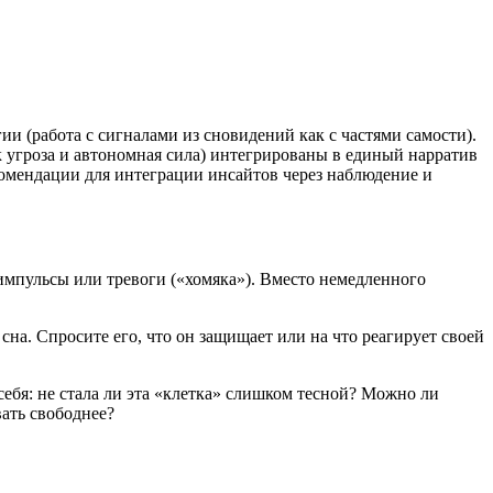
и (работа с сигналами из сновидений как с частями самости).
 угроза и автономная сила) интегрированы в единый нарратив
омендации для интеграции инсайтов через наблюдение и
 импульсы или тревоги («хомяка»). Вместо немедленного
сна. Спросите его, что он защищает или на что реагирует своей
ебя: не стала ли эта «клетка» слишком тесной? Можно ли
ать свободнее?