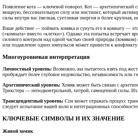
Появление кота — ключевой поворот. Кот — архетипический си
мощную, бессознательную силу или инстинкт, который активируе
силы внутри вас (мелкая, суетливая энергия и более крупная,
Ваше действие — поймать хомяка и сунуть его в комнату — эт
(«комната» вместо «клетки»). Однако эта попытка встречает я
силового контроля над одной частью своей природы (хомяком) 
или подавление одних импульсов может привести к конфликту
Многоуровневая интерпретация
Личностный уровень:
Возможно, вы пытаетесь взять под жест
пробуждает более глубокое недовольство, независимость или гн
Архетипический уровень:
Хомяк может быть связан с архетип
Трикстера — неподконтрольной, хитрой, самоценной силы. Их
Трансцендентный уровень:
Сон может отражать процесс трансф
следует испытание вашей воли и интеграционных способносте
КЛЮЧЕВЫЕ СИМВОЛЫ И ИХ ЗНАЧЕНИЕ
Живой хомяк