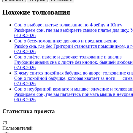
Похожие толкования
Сон о выборе платья: толкование по Фрейду и Юнгу
Разбираем сон, где вы выбираете смелое платье для шоу. 
01.08.2026
Сон о бесе-помощнике: договор и предназначение
Разбор сна, где бес Григорий становится помощником, а го
07.08.2026
Сон о лифте, измене и девочке: толкование и анализ
Глубокий анализ сна о лифте без кнопок, бывшей любовни
07.08.2026
К чему снится покойная бабушка во дворе: толкование сн
Сон о покойной бабушке, которая хватает за ноги — симв
07.08.2026
Сон о неубранной комнате и мышке: значение и толкован
Разбираем сон, где вы пытаетесь поймать мышь в неубран
06.08.2026
Статистика проекта
79
Пользователей