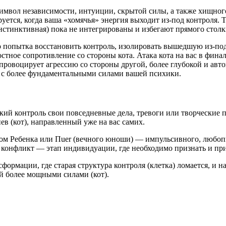
мвол независимости, интуиции, скрытой силы, а также хищного 
тся, когда ваша «хомячья» энергия выходит из-под контроля. Тот
 инстинктивная) пока не интегрированы и избегают прямого стол
о попытка восстановить контроль, изолировать вышедшую из-под
ростное сопротивление со стороны кота. Атака кота на вас в фин
провоцирует агрессию со стороны другой, более глубокой и авто
 с более фундаментальными силами вашей психики.
кий контроль свои повседневные дела, тревоги или творческие 
ев (кот), направленный уже на вас самих.
ом Ребенка или Пuer (вечного юноши) — импульсивного, любоп
 конфликт — этап индивидуации, где необходимо признать и пр
ормации, где старая структура контроля (клетка) ломается, и н
й более мощными силами (кот).