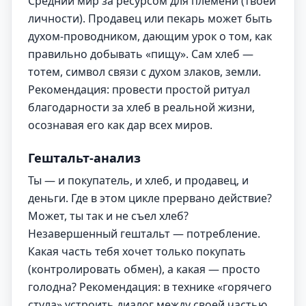
Средний мир за ресурсом для племени (твоей
личности). Продавец или пекарь может быть
духом-проводником, дающим урок о том, как
правильно добывать «пищу». Сам хлеб —
тотем, символ связи с духом злаков, земли.
Рекомендация: провести простой ритуал
благодарности за хлеб в реальной жизни,
осознавая его как дар всех миров.
Гештальт-анализ
Ты — и покупатель, и хлеб, и продавец, и
деньги. Где в этом цикле прервано действие?
Может, ты так и не съел хлеб?
Незавершенный гештальт — потребление.
Какая часть тебя хочет только покупать
(контролировать обмен), а какая — просто
голодна? Рекомендация: в технике «горячего
стула» устроить диалог между своей частью