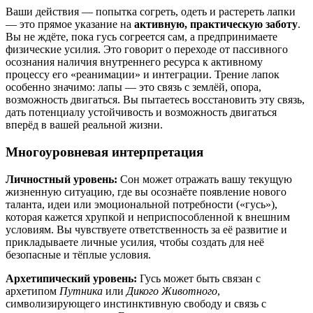
Ваши действия — попытка согреть, одеть и растереть лапки
— это прямое указание на
активную, практическую заботу
.
Вы не ждёте, пока гусь согреется сам, а предпринимаете
физические усилия. Это говорит о переходе от пассивного
осознания наличия внутреннего ресурса к активному
процессу его «реанимации» и интеграции. Трение лапок
особенно значимо: лапы — это связь с землёй, опора,
возможность двигаться. Вы пытаетесь восстановить эту связь,
дать потенциалу устойчивость и возможность двигаться
вперёд в вашей реальной жизни.
Многоуровневая интерпретация
Личностный уровень:
Сон может отражать вашу текущую
жизненную ситуацию, где вы осознаёте появление нового
таланта, идеи или эмоциональной потребности («гусь»),
которая кажется хрупкой и неприспособленной к внешним
условиям. Вы чувствуете ответственность за её развитие и
прикладываете личные усилия, чтобы создать для неё
безопасные и тёплые условия.
Архетипический уровень:
Гусь может быть связан с
архетипом
Путника
или
Дикого Животного
,
символизирующего инстинктивную свободу и связь с