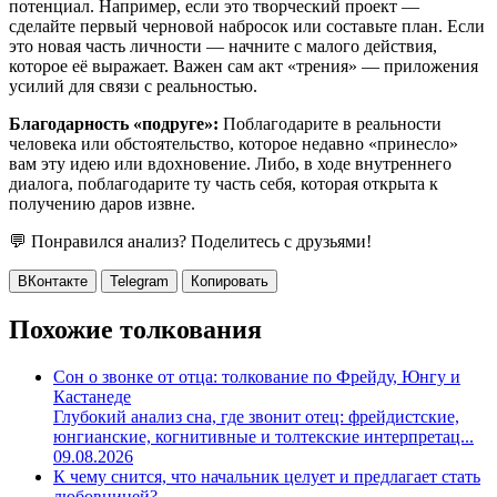
потенциал. Например, если это творческий проект —
сделайте первый черновой набросок или составьте план. Если
это новая часть личности — начните с малого действия,
которое её выражает. Важен сам акт «трения» — приложения
усилий для связи с реальностью.
Благодарность «подруге»:
Поблагодарите в реальности
человека или обстоятельство, которое недавно «принесло»
вам эту идею или вдохновение. Либо, в ходе внутреннего
диалога, поблагодарите ту часть себя, которая открыта к
получению даров извне.
💬 Понравился анализ? Поделитесь с друзьями!
ВКонтакте
Telegram
Копировать
Похожие толкования
Сон о звонке от отца: толкование по Фрейду, Юнгу и
Кастанеде
Глубокий анализ сна, где звонит отец: фрейдистские,
юнгианские, когнитивные и толтекские интерпретац...
09.08.2026
К чему снится, что начальник целует и предлагает стать
любовницей?