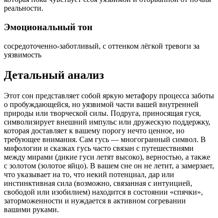
реальности.
Эмоциональный тон
сосредоточенно-заботливый, с оттенком лёгкой тревоги за
уязвимость
Детальный анализ
Этот сон представляет собой яркую метафору процесса заботы
о пробуждающейся, но уязвимой части вашей внутренней
природы или творческой силы. Подруга, приносящая гуся,
символизирует внешний импульс или дружескую поддержку,
которая доставляет к вашему порогу нечто ценное, но
требующее внимания. Сам гусь — многогранный символ. В
мифологии и сказках гусь часто связан с путешествиями
между мирами (дикие гуси летят высоко), верностью, а также
с золотом (золотое яйцо). В вашем сне он не летит, а замерзает,
что указывает на то, что некий потенциал, дар или
инстинктивная сила (возможно, связанная с интуицией,
свободой или изобилием) находится в состоянии «спячки»,
заторможенности и нуждается в активном согревании
вашими руками.