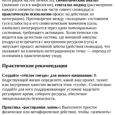
интеграция частей личности),
символический анализ
(значение гуся в мифологии),
гештальт-подход
(рассмотрение
каждого элемента сна как части самого сновидца) и
практическую психологию
(фокус на действиях по
интеграции). Противоречие между «холодным» состоянием
гуся (слабость) и его символическим значением (сила,
изобилие) интегрируется через идею
потенциального
состояния
, требующего активации. Холистически сон
видится как целостная система, где внешний импульс
(подруга) встречается с внутренним ресурсом (гусь) и
запускает процесс активной заботы (действия сновидца), что
указывает на ключевую интеграционную точку — переход от
осознания к практическому уходу.
Практические рекомендации
Создайте «тёплое гнездо» для нового начинания:
В
бодрствующей жизни определите, какой ваш проект, талант
или внутреннее качество является этим «гусём». Сознательно
создайте для него поддерживающие условия: выделите
регулярное время, соберите ресурсы, обеспечьте
эмоциональную безопасность.
Практика «растирания лапок»:
Выполните простое
физическое или метафорическое действие, чтобы «заземлить»