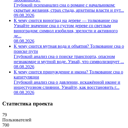
Глубокий психоанализ сна о романе с начальником:
скрытые желания, страх стыда, архетипы власти и пут...
09.08.2026
К чему снится виноград на дереве — толкование сна
Узнайте значение сна о густом дереве со светлым
виноградом: символ изобилия, зрелости и активного
де...
08.08.2026
К чему снится мутная вода и объятия? Толкование сна о
поиске пути
Глубокий анализ сна о поиске транспорта, опасном
незнакомце и мутной воде. Узнай, что символизирует ...
08.08.2026
К чему снится принуждение и икона? Толкование сна о
капитуляции
Глубокий анализ сна о давлении, искажённой иконе и
инцестуозном слиянии. Узнайте, как восстановить г...
08.08.2026
Статистика проекта
79
Пользователей
700