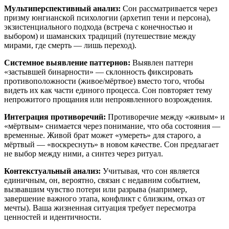
Мультиперспективный анализ:
Сон рассматривается через
призму юнгианской психологии (архетип тени и персона),
экзистенциального подхода (встреча с конечностью и
выбором) и шаманских традиций (путешествие между
мирами, где смерть — лишь переход).
Системное выявление паттернов:
Выявлен паттерн
«застывшей бинарности» — склонность фиксировать
противоположности (живое/мёртвое) вместо того, чтобы
видеть их как части единого процесса. Сон повторяет тему
непрожитого прощания или непроявленного возрождения.
Интеграция противоречий:
Противоречие между «живым» и
«мёртвым» снимается через понимание, что оба состояния —
временные. Живой брат может «умереть» для старого, а
мёртвый — «воскреснуть» в новом качестве. Сон предлагает
не выбор между ними, а синтез через ритуал.
Контекстуальный анализ:
Учитывая, что сон является
единичным, он, вероятно, связан с недавним событием,
вызвавшим чувство потери или разрыва (например,
завершение важного этапа, конфликт с близким, отказ от
мечты). Ваша жизненная ситуация требует пересмотра
ценностей и идентичности.