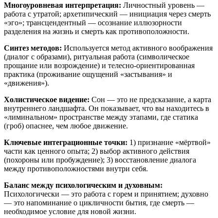
Многоуровневая интерпретация:
Личностный уровень —
работа с утратой; архетипический — инициация через смерть
«эго»; трансцендентный — осознание иллюзорности
разделения на жизнь и смерть как противоположности.
Синтез методов:
Используется метод активного воображения
(диалог с образами), ритуальная работа (символическое
прощание или возрождение) и телесно-ориентированная
практика (проживание ощущений «застывания» и
«движения»).
Холистическое видение:
Сон — это не предсказание, а карта
внутреннего ландшафта. Он показывает, что вы находитесь в
«лиминальном» пространстве между этапами, где статика
(гроб) опаснее, чем любое движение.
Ключевые интеграционные точки:
1) признание «мёртвой»
части как ценного опыта; 2) выбор активного действия
(похороны или пробуждение); 3) восстановление диалога
между противоположностями внутри себя.
Баланс между психологическим и духовным:
Психологически — это работа с горем и принятием; духовно
— это напоминание о цикличности бытия, где смерть —
необходимое условие для новой жизни.