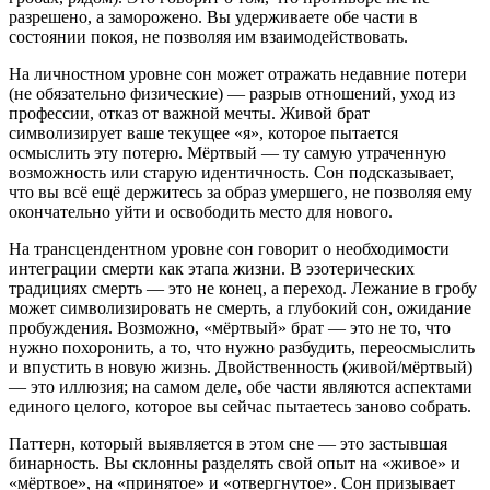
разрешено, а заморожено. Вы удерживаете обе части в
состоянии покоя, не позволяя им взаимодействовать.
На личностном уровне сон может отражать недавние потери
(не обязательно физические) — разрыв отношений, уход из
профессии, отказ от важной мечты. Живой брат
символизирует ваше текущее «я», которое пытается
осмыслить эту потерю. Мёртвый — ту самую утраченную
возможность или старую идентичность. Сон подсказывает,
что вы всё ещё держитесь за образ умершего, не позволяя ему
окончательно уйти и освободить место для нового.
На трансцендентном уровне сон говорит о необходимости
интеграции смерти как этапа жизни. В эзотерических
традициях смерть — это не конец, а переход. Лежание в гробу
может символизировать не смерть, а глубокий сон, ожидание
пробуждения. Возможно, «мёртвый» брат — это не то, что
нужно похоронить, а то, что нужно разбудить, переосмыслить
и впустить в новую жизнь. Двойственность (живой/мёртвый)
— это иллюзия; на самом деле, обе части являются аспектами
единого целого, которое вы сейчас пытаетесь заново собрать.
Паттерн, который выявляется в этом сне — это застывшая
бинарность. Вы склонны разделять свой опыт на «живое» и
«мёртвое», на «принятое» и «отвергнутое». Сон призывает