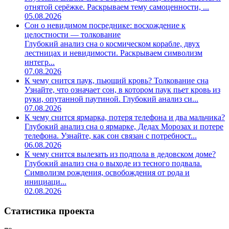
отнятой серёжке. Раскрываем тему самоценности, ...
05.08.2026
Сон о невидимом посреднике: восхождение к
целостности — толкование
Глубокий анализ сна о космическом корабле, двух
лестницах и невидимости. Раскрываем символизм
интегр...
07.08.2026
К чему снится паук, пьющий кровь? Толкование сна
Узнайте, что означает сон, в котором паук пьет кровь из
руки, опутанной паутиной. Глубокий анализ си...
07.08.2026
К чему снится ярмарка, потеря телефона и два мальчика?
Глубокий анализ сна о ярмарке, Дедах Морозах и потере
телефона. Узнайте, как сон связан с потребност...
06.08.2026
К чему снится вылезать из подпола в дедовском доме?
Глубокий анализ сна о выходе из тесного подвала.
Символизм рождения, освобождения от рода и
инициаци...
02.08.2026
Статистика проекта