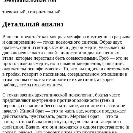
Эмоциональный тон
тревожный, созерцательный
Детальный анализ
Ваш сон предстаёт как мощная метафора внутреннего разрыва
и одновременно — точки возможного синтеза. Образ двух
братьев, один из которых жив, а другой мёртв, указывает на
две ключевые части вашей личности или два жизненных
этапа, которые перестали быть совместимыми. Гроб — это не
просто символ смерти, но и символ завершения, фиксации,
окончательного оформления. То, что вы видите их
лежащими
в гробах, говорит о пассивном, созерцательном отношении к
этим частям себя: вы не хороните их активно, а скорее
наблюдаете за их состоянием.
С точки зрения архетипической психологии, братья часто
представляют внутренние противоположности (тень и
персона, сознание и бессознательное, активное и пассивное
начало). Живой брат — это та часть вас, которая продолжает
действовать, чувствовать, расти. Мёртвый брат — это та
часть, которая была отвергнута, подавлена или завершила
свой цикл. Важно, что они находятся в одном пространстве (в
гробах, рядом). Это говорит о том, что противоречие не