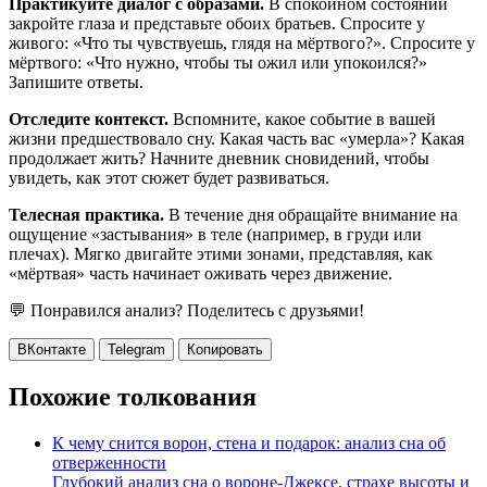
Практикуйте диалог с образами.
В спокойном состоянии
закройте глаза и представьте обоих братьев. Спросите у
живого: «Что ты чувствуешь, глядя на мёртвого?». Спросите у
мёртвого: «Что нужно, чтобы ты ожил или упокоился?»
Запишите ответы.
Отследите контекст.
Вспомните, какое событие в вашей
жизни предшествовало сну. Какая часть вас «умерла»? Какая
продолжает жить? Начните дневник сновидений, чтобы
увидеть, как этот сюжет будет развиваться.
Телесная практика.
В течение дня обращайте внимание на
ощущение «застывания» в теле (например, в груди или
плечах). Мягко двигайте этими зонами, представляя, как
«мёртвая» часть начинает оживать через движение.
💬 Понравился анализ? Поделитесь с друзьями!
ВКонтакте
Telegram
Копировать
Похожие толкования
К чему снится ворон, стена и подарок: анализ сна об
отверженности
Глубокий анализ сна о вороне-Джексе, страхе высоты и