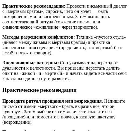
Практические рекомендации:
Провести письменный диалог
с «мёртвым братом», спросив, чего он хочет — быть
похороненным или воскрешённым. Затем выполнить
соответствующий ритуал (сожжение письма или
символическое «оживление» через творчество).
Методы разрешения конфликтов:
Техника «пустого стула»
(диалог между живым и мёртвым братом) и практика
«переписывания сценария» (представить, что мёртвый брат
встаёт и что-то говорит).
Эволюционные паттерны:
Сон указывает на переход от
дуальности к целостности. Вы призваны перестать делить
опыт на «живой» и «мёртвый» и начать видеть все части себя
как этапы единого пути развития.
Практические рекомендации
Проведите ритуал прощания или возрождения.
Напишите
письмо от имени «мёртвого» брата, выразив всё, что он
чувствует. Затем выберите: символически сожгите его
(прощание) или поместите в новую, красивую шкатулку
(возрождение).