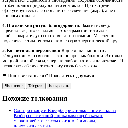
встретиться с Денисом в сновидении, сохраняя осознанность,
чтобы понять природу нашего контакта». При встрече
сфокусируйтесь на созерцании его свечения (жара), а не на
вопросах тоналя.
4. Шаманский ритуал благодарности:
Зажгите свечу.
Представьте, что её пламя — это отражение того жара.
Поблагодарите дух сына за визит и послание. Мысленно
поделитесь этим теплом с ним, создав энергетический круг.
5. Когнитивная переоценка:
В дневнике напишите:
«Ощущение жара во сне — это не признак болезни. Это знак
мощной, живой связи, энергии любви, которая не исчезает. Я
позволяю себе чувствовать эту связь без страха».
💬 Понравился анализ? Поделитесь с друзьями!
ВКонтакте
Telegram
Копировать
Похожие толкования
Сон про икону и Вайлдберриз: толкование и анализ
Разбор сна с иконой, приказывающей скачать
маркетплейс, и сексом с отцом. Символы,
психологический и...