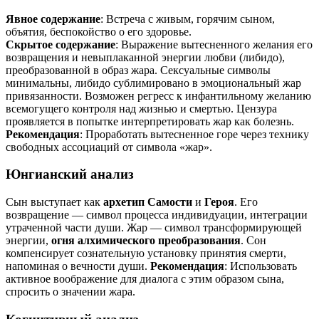
Явное содержание
: Встреча с живым, горячим сыном,
объятия, беспокойство о его здоровье.
Скрытое содержание
: Выражение вытесненного желания его
возвращения и невыплаканной энергии любви (либидо),
преобразованной в образ жара. Сексуальные символы
минимальны, либидо сублимировано в эмоциональный жар
привязанности. Возможен регресс к инфантильному желанию
всемогущего контроля над жизнью и смертью. Цензура
проявляется в попытке интерпретировать жар как болезнь.
Рекомендация
: Проработать вытесненное горе через технику
свободных ассоциаций от символа «жар».
Юнгианский анализ
Сын выступает как
архетип Самости
и
Героя
. Его
возвращение — символ процесса индивидуации, интеграции
утраченной части души. Жар — символ трансформирующей
энергии,
огня алхимического преобразования
. Сон
компенсирует сознательную установку принятия смерти,
напоминая о вечности души.
Рекомендация
: Использовать
активное воображение для диалога с этим образом сына,
спросить о значении жара.