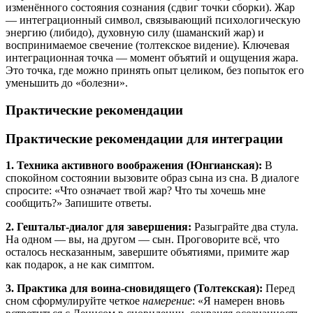
изменённого состояния сознания (сдвиг точки сборки). Жар
— интеграционный символ, связывающий психологическую
энергию (либидо), духовную силу (шаманский жар) и
воспринимаемое свечение (толтекское видение). Ключевая
интеграционная точка — момент объятий и ощущения жара.
Это точка, где можно принять опыт целиком, без попыток его
уменьшить до «болезни».
Практические рекомендации
Практические рекомендации для интеграции
1. Техника активного воображения (Юнгианская):
В
спокойном состоянии вызовите образ сына из сна. В диалоге
спросите: «Что означает твой жар? Что ты хочешь мне
сообщить?» Запишите ответы.
2. Гештальт-диалог для завершения:
Разыграйте два стула.
На одном — вы, на другом — сын. Проговорите всё, что
осталось несказанным, завершите объятиями, примите жар
как подарок, а не как симптом.
3. Практика для воина-сновидящего (Толтекская):
Перед
сном сформулируйте четкое
намерение
: «Я намерен вновь