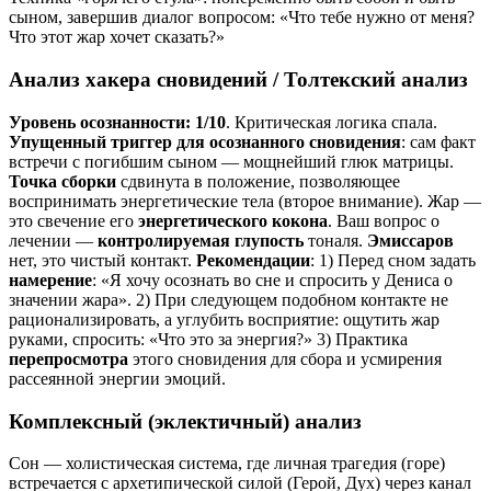
сыном, завершив диалог вопросом: «Что тебе нужно от меня?
Что этот жар хочет сказать?»
Анализ хакера сновидений / Толтекский анализ
Уровень осознанности: 1/10
. Критическая логика спала.
Упущенный триггер для осознанного сновидения
: сам факт
встречи с погибшим сыном — мощнейший глюк матрицы.
Точка сборки
сдвинута в положение, позволяющее
воспринимать энергетические тела (второе внимание). Жар —
это свечение его
энергетического кокона
. Ваш вопрос о
лечении —
контролируемая глупость
тоналя.
Эмиссаров
нет, это чистый контакт.
Рекомендации
: 1) Перед сном задать
намерение
: «Я хочу осознать во сне и спросить у Дениса о
значении жара». 2) При следующем подобном контакте не
рационализировать, а углубить восприятие: ощутить жар
руками, спросить: «Что это за энергия?» 3) Практика
перепросмотра
этого сновидения для сбора и усмирения
рассеянной энергии эмоций.
Комплексный (эклектичный) анализ
Сон — холистическая система, где личная трагедия (горе)
встречается с архетипической силой (Герой, Дух) через канал