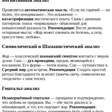
Когнитивный анализ
Проявляется
автоматическая мысль
: «Если он горячий — он
болен, это ненормально». Это искажение —
катастрофизация
мистического опыта. Связь с дневным
паттерном: поиск «нормальных» объяснений для
невыносимой реальности.
Рекомендация
: Вести дневник,
оспаривая мысль: «Жар может означать не болезнь, а силу,
присутствие, любовь».
Символический и Шаманистический анализ
Жар — классический
шаманский симптом
контакта с миром
духов. Сын —
дух-проводник
, предок, являющийся с
посланием. Его форма — тотем воина. Сон — путешествие в
Средний мир
для встречи.
Рекомендация
: Создать простой
ритуал благодарности за визит (зажечь свечу, символически
«поделить» с ним тепло).
Гештальт-анализ
Незавершённый гештальт
— прощание и подтверждение,
что любовь не прервана. Вы — обе части диалога: и
обнимающий, и тот, кто ощущает жар.
Рекомендация
:
Техника «горячего стула»: попеременно быть собой и быть