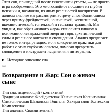
Этот сон, пришедший после тяжелейшей утраты, — не просто
игра воображения. Это многослойное послание из глубин
психики и, возможно, из иных реальностей восприятия. В
данном анализе мы рассмотрим встречу с погибшим сыном
через призму фрейдистской, юнгианской, когнитивной,
шаманистической, толтекской и гештальт-традиций. Мы
увидим, как образ «живого жара» становится ключом к
пониманию невыраженной энергии горя, архетипической
силы и реального контакта в сновидении. Анализ предлагает
не только интерпретацию, но и конкретные практики для
работы с этим глубоким опытом, помогая превратить
сновидение в инструмент исцеления и интеграции.
Исходное описание сна
Возвращение и Жар: Сон о живом
сыне
Тип сна:
исцеляющий / контактный
Традиции анализа:
Фрейдистская
Юнгианская
Когнитивная
Символическая
Шаманская
Гештальт
Хакеры снов
Толтекская
Комплексная
Тип анализа:
Сравнительный