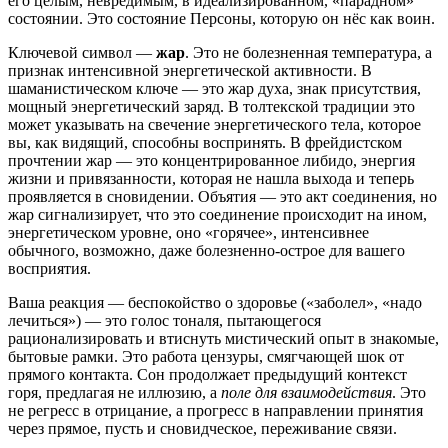
его целым, невредимым, в идеализированном, «парадном»
состоянии. Это состояние Персоны, которую он нёс как воин.
Ключевой символ —
жар
. Это не болезненная температура, а
признак интенсивной энергетической активности. В
шаманистическом ключе — это жар духа, знак присутствия,
мощный энергетический заряд. В толтекской традиции это
может указывать на свечение энергетического тела, которое
вы, как видящий, способны воспринять. В фрейдистском
прочтении жар — это концентрированное либидо, энергия
жизни и привязанности, которая не нашла выхода и теперь
проявляется в сновидении. Объятия — это акт соединения, но
жар сигнализирует, что это соединение происходит на ином,
энергетическом уровне, оно «горячее», интенсивнее
обычного, возможно, даже болезненно-острое для вашего
восприятия.
Ваша реакция — беспокойство о здоровье («заболел», «надо
лечиться») — это голос тоналя, пытающегося
рационализировать и втиснуть мистический опыт в знакомые,
бытовые рамки. Это работа цензуры, смягчающей шок от
прямого контакта. Сон продолжает предыдущий контекст
горя, предлагая не иллюзию, а
поле для взаимодействия
. Это
не регресс в отрицание, а прогресс в направлении принятия
через прямое, пусть и сновидческое, переживание связи.