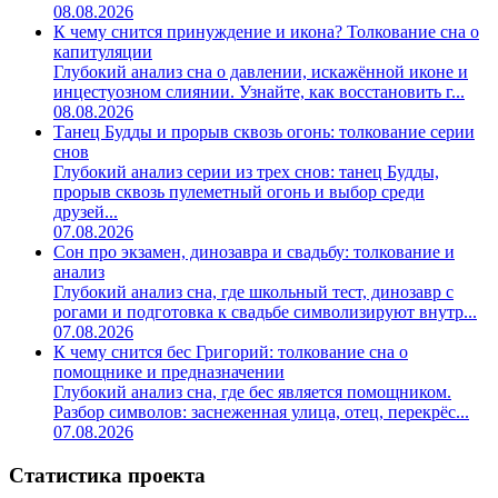
08.08.2026
К чему снится принуждение и икона? Толкование сна о
капитуляции
Глубокий анализ сна о давлении, искажённой иконе и
инцестуозном слиянии. Узнайте, как восстановить г...
08.08.2026
Танец Будды и прорыв сквозь огонь: толкование серии
снов
Глубокий анализ серии из трех снов: танец Будды,
прорыв сквозь пулеметный огонь и выбор среди
друзей...
07.08.2026
Сон про экзамен, динозавра и свадьбу: толкование и
анализ
Глубокий анализ сна, где школьный тест, динозавр с
рогами и подготовка к свадьбе символизируют внутр...
07.08.2026
К чему снится бес Григорий: толкование сна о
помощнике и предназначении
Глубокий анализ сна, где бес является помощником.
Разбор символов: заснеженная улица, отец, перекрёс...
07.08.2026
Статистика проекта