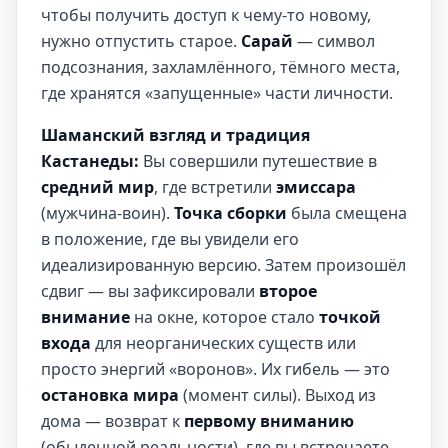
чтобы получить доступ к чему-то новому,
нужно отпустить старое.
Сарай
— символ
подсознания, захламлённого, тёмного места,
где хранятся «запущенные» части личности.
Шаманский взгляд и традиция
Кастанеды:
Вы совершили путешествие в
средний мир
, где встретили
эмиссара
(мужчина-воин).
Точка сборки
была смещена
в положение, где вы увидели его
идеализированную версию. Затем произошёл
сдвиг — вы зафиксировали
второе
внимание
на окне, которое стало
точкой
входа
для неорганических существ или
просто энергий «воронов». Их гибель — это
остановка мира
(момент силы). Выход из
дома — возврат к
первому вниманию
(обыденной реальности), где вы встречаете