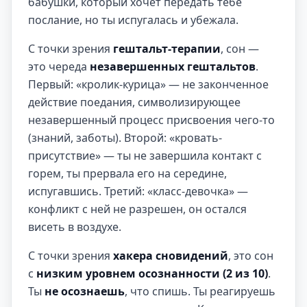
бабушки, который хочет передать тебе
послание, но ты испугалась и убежала.
С точки зрения
гештальт-терапии
, сон —
это череда
незавершенных гештальтов
.
Первый: «кролик-курица» — не законченное
действие поедания, символизирующее
незавершенный процесс присвоения чего-то
(знаний, заботы). Второй: «кровать-
присутствие» — ты не завершила контакт с
горем, ты прервала его на середине,
испугавшись. Третий: «класс-девочка» —
конфликт с ней не разрешен, он остался
висеть в воздухе.
С точки зрения
хакера сновидений
, это сон
с
низким уровнем осознанности (2 из 10)
.
Ты
не осознаешь
, что спишь. Ты реагируешь