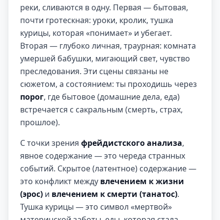
реки, сливаются в одну. Первая — бытовая,
почти гротескная: уроки, кролик, тушка
курицы, которая «понимает» и убегает.
Вторая — глубоко личная, траурная: комната
умершей бабушки, мигающий свет, чувство
преследования. Эти сцены связаны не
сюжетом, а состоянием: ты проходишь через
порог
, где бытовое (домашние дела, еда)
встречается с сакральным (смерть, страх,
прошлое).
С точки зрения
фрейдистского анализа
,
явное содержание — это череда странных
событий. Скрытое (латентное) содержание —
это конфликт между
влечением к жизни
(эрос)
и
влечением к смерти (танатос)
.
Тушка курицы — это символ «мертвой»
материнской заботы, еды, которая стала