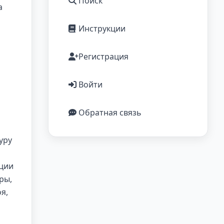
Поиск
а
Инструкции
Регистрация
Войти
Обратная связь
уру
ации
ры,
я,