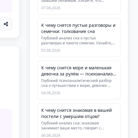
бывшим любимым. Узнайте, что
означает этот сон, как он помогает за...
07.08.2026
К чему снятся пустые разговоры и
семечки: толкование сна
Глубокий анализ сна о пустых
разговорах и пакете семечек. Узнайте,
что означает этот сон с точки зре...
05.08.2026
К чему снится море и маленькая
девочка за рулём — психоанализ
сновидения
Глубокий психоаналитический разбор
сна о путешествии к морю, девочке-
водителе и игре с жонглёром. Уз...
04.08.2026
К чему снится знакомая в вашей
постели с умершим отцом?
Глубокий анализ сна: знакомая
занимает ваше место, говорит с
умершим отцом, дети боятся.
06.08.2026
Фрейдистско...