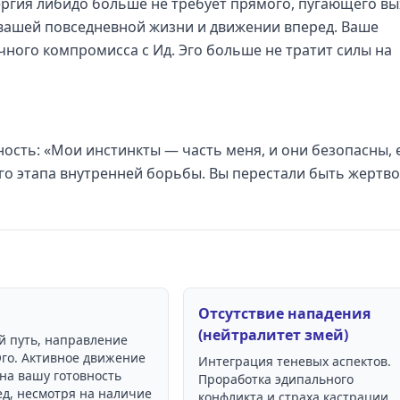
ергия либидо больше не требует прямого, пугающего в
 вашей повседневной жизни и движении вперед. Ваше
чного компромисса с Ид. Эго больше не тратит силы на
ость: «Мои инстинкты — часть меня, и они безопасны, 
го этапа внутренней борьбы. Вы перестали быть жертв
Отсутствие нападения
(нейтралитет змей)
 путь, направление
Эго. Активное движение
Интеграция теневых аспектов.
на вашу готовность
Проработка эдипального
ед, несмотря на наличие
конфликта и страха кастрации.