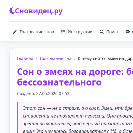
Сновидец.ру
Толкование снов
Инструкции
Поиск
Главная
/
Толкование сна
/
К чему снятся змеи на доро
Сон о змеях на дороге: 
бессознательного
Создано: 27.05.2026 07:53
Этот сон — не о страхе, а о силе. Змеи, эти д
сновидении не проявляют агрессии. Они прост
зрения психоанализа, это верный признак тог
ваше Эго научилось договариваться с Ид, а Су