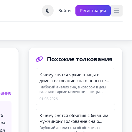
Войти
Регистрация
Похожие толкования
К чему снятся яркие птицы в
доме: толкование сна о попытке
выгнать птиц
Глубокий анализ сна, в котором в дом
залетают яркие маленькие птицы.
вание
Узнайте, что символизирует втор...
01.08.2026
ки
К чему снятся объятия с бывшим
мужчиной? Толкование сна о
ты:
расставании
Глубокий анализ сна об объятиях с
сон