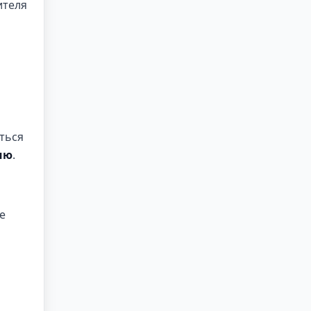
ителя
ь
ться
ию
.
е