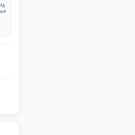
 Ид
ьше