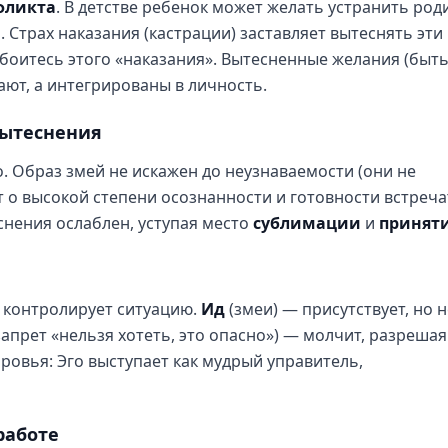
фликта
. В детстве ребенок может желать устранить род
. Страх наказания (кастрации) заставляет вытеснять эти
 боитесь этого «наказания». Вытесненные желания (быт
ают, а интегрированы в личность.
вытеснения
 Образ змей не искажен до неузнаваемости (они не
т о высокой степени осознанности и готовности встреча
нения ослаблен, уступая место
сублимации
и
принят
, контролирует ситуацию.
Ид
(змеи) — присутствует, но н
апрет «нельзя хотеть, это опасно») — молчит, разрешая
ровья: Эго выступает как мудрый управитель,
работе