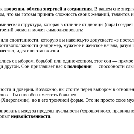
ык
творения, обмена энергией и соединения
. В вашем сне энерги
том, что вы готовы принять сложность своих желаний, талантов и
ическая структура, которая в отличие от двоицы (пара) создаёт
третий элемент может символизировать:
или спонтанности, которую вы наконец-то допускаете «в постел
отивоположности (например, мужское и женское начала, разум и 
чество, идея или этап жизни.
лись с выбором, борьбой или одиночеством, этот сон — прямое
ди другой. Сон приглашает вас к
полифонии
— способности слыш
ости и доверия. Возможно, вы стоите перед выбором в отношени
оюза. Ты способен вместить больше».
(Хиерогамии), но в его троичной форме. Это не просто союз му
ровать выход за пределы дуальности (хорошо/плохо, правильно/
 опыт
недвойственности
.