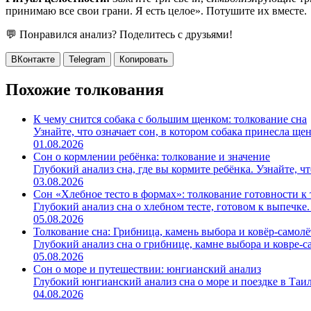
принимаю все свои грани. Я есть целое». Потушите их вместе.
💬 Понравился анализ? Поделитесь с друзьями!
ВКонтакте
Telegram
Копировать
Похожие толкования
К чему снится собака с большим щенком: толкование сна
Узнайте, что означает сон, в котором собака принесла щен
01.08.2026
Сон о кормлении ребёнка: толкование и значение
Глубокий анализ сна, где вы кормите ребёнка. Узнайте, что
03.08.2026
Сон «Хлебное тесто в формах»: толкование готовности 
Глубокий анализ сна о хлебном тесте, готовом к выпечке. 
05.08.2026
Толкование сна: Грибница, камень выбора и ковёр-самолё
Глубокий анализ сна о грибнице, камне выбора и ковре-сам
05.08.2026
Сон о море и путешествии: юнгианский анализ
Глубокий юнгианский анализ сна о море и поездке в Таил
04.08.2026