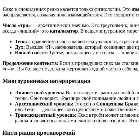
Секс
в сновидениях редко касается только физиологии. Это яз
распределяется, создавая поле взаимодействия. Это говорит о 
Число «три»
— архетипически значимо. Это треугольник, динам
всегда «лишний», это
катализатор
. В вашем внутреннем мире 
Тень:
Подавленную часть вашей сексуальности, агрессии 
Дух:
Высшее «Я», наблюдателя, который соединяет две пр
Новый синтез:
Третье, рождающееся из союза — новое ка
Продолжение контекста:
Если в предыдущих снах вы сталкива
«и-и». Вы больше не должны жертвовать одной частью себя ра
Многоуровневая интерпретация
Личностный уровень:
Вы исследуете границы своей близ
тесны. Сон говорит: «Расширь своё понимание любви и с
Архетипический уровень:
Это сон о
Священном Браке
или Тени — делающее союз целостным и божественным.
Трансцендентный уровень:
Секс втроём может символизи
равны и являются аспектами единого поля сознания. Это
Интеграция противоречий