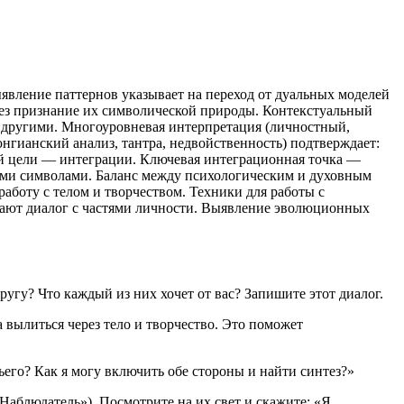
явление паттернов указывает на переход от дуальных моделей
рез признание их символической природы. Контекстуальный
и другими. Многоуровневая интерпретация (личностный,
нгианский анализ, тантра, недвойственность) подтверждает:
ной цели — интеграции. Ключевая интеграционная точка —
ными символами. Баланс между психологическим и духовным
аботу с телом и творчеством. Техники для работы с
гают диалог с частями личности. Выявление эволюционных
ругу? Что каждый из них хочет от вас? Запишите этот диалог.
 вылиться через тело и творчество. Это поможет
тьего? Как я могу включить обе стороны и найти синтез?»
Наблюдатель»). Посмотрите на их свет и скажите: «Я