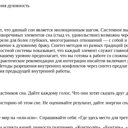
ния
духовность
т, что данный сон является эволюционным шагом. Системное вы
воречивых элементов сна (стыд vs. удовольствие) возможна че
озрели для более глубоких, многогранных отношений — с собой 
ение к духовному браку. Синтез методов из разных традиций (ю
елостной системы показывает, что каждый элемент служит глав
 вашему уровню предполагает, что вы готовы к работе со слож
Практические рекомендации для интеграции инсайтов включают р
етоды разрешения внутренних конфликтов через синтез предла
ация предыдущей внутренней работы.
стников сна. Дайте каждому голос. Что они хотят сказать друг д
торию об этом сне. Не оценивайте результат, дайте энергии сна
е мир на «или-или». Спрашивайте себя: «Где здесь место для тре
 аспекта вашей личности (например, «Контролёр», «Бунтарь», «