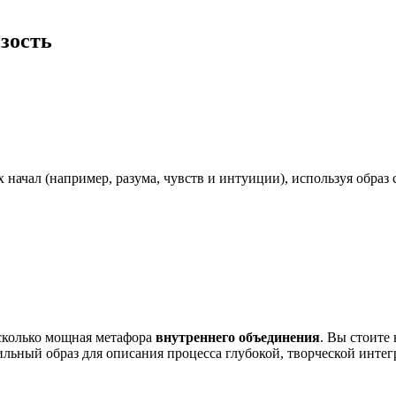
изость
ачал (например, разума, чувств и интуиции), используя образ с
 сколько мощная метафора
внутреннего объединения
. Вы стоите
ьный образ для описания процесса глубокой, творческой интегра