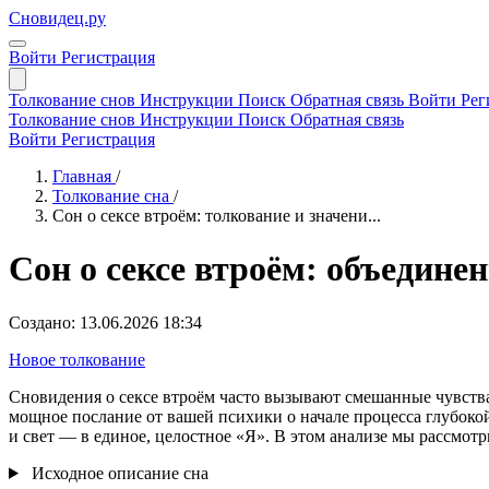
Сновидец.ру
Войти
Регистрация
Толкование снов
Инструкции
Поиск
Обратная связь
Войти
Рег
Толкование снов
Инструкции
Поиск
Обратная связь
Войти
Регистрация
Главная
/
Толкование сна
/
Сон о сексе втроём: толкование и значени...
Сон о сексе втроём: объедине
Создано: 13.06.2026 18:34
Новое толкование
Сновидения о сексе втроём часто вызывают смешанные чувства
мощное послание от вашей психики о начале процесса глубоко
и свет — в единое, целостное «Я». В этом анализе мы рассмот
Исходное описание сна