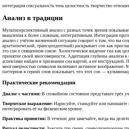
интеграция
сексуальность
тень
целостность
творчество
отноше
Анализ в традиции
Мультиперспективный анализ с разных точек зрения показывае
мышления к более сложным, интегративным. Интеграция проти
анализ с учётом жизненной ситуации говорит о том, что вы с
архетипический, трансцендентный) раскрывает сон как приглаш
это сон о священном союзе. Холистическое видение сна как ц
принятие своей многомерности. Адаптация глубины анализа к
аспектами найден в признании сна картой, а не инструкцией. 
многомерностью символов включают активное воображение. М
паттернов в сериях снов показывает, что этот сон — кульмин
Практические рекомендации
Диалог с частями:
В спокойном состоянии представьте трёх уча
Творческое выражение:
Нарисуйте, станцуйте или напишите ис
интегрировать её на физическом уровне.
Практика принятия:
В течение дня замечайте, когда вы делит
Ритуал целостности:
Зажгите три свечи, символизирующие три