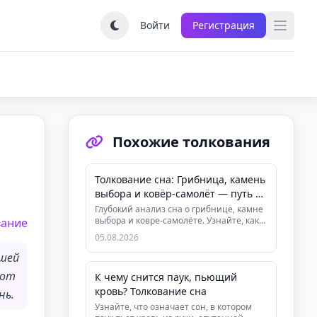
Войти
Регистрация
Похожие толкования
Толкование сна: Грибница, камень
выбора и ковёр-самолёт — путь к
ответственности
Глубокий анализ сна о грибнице, камне
выбора и ковре-самолёте. Узнайте, как
вание
этот сон связан с вашим ...
05.08.2026
ашей
тот
К чему снится паук, пьющий
кровь? Толкование сна
нь.
Узнайте, что означает сон, в котором