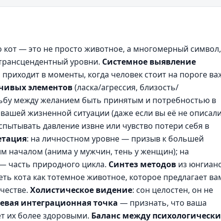
о кот — это не просто животное, а многомерный символ,
 трансцендентный уровни.
Системное выявление
о приходит в моменты, когда человек стоит на пороге в
чивых элементов
(ласка/агрессия, близость/
ьбу между желанием быть принятым и потребностью в
 вашей жизненной ситуации (даже если вы её не описали
спытывать давление извне или чувство потери себя в
етация
: на личностном уровне — призыв к большей
им началом (анима у мужчин, тень у женщин); на
— часть природного цикла.
Синтез методов
из юнгианс
ть кота как тотемное животное, которое предлагает ва
очестве.
Холистическое видение
: сон целостен, он не
евая интеграционная точка
— признать, что ваша
ет их более здоровыми.
Баланс между психологическ