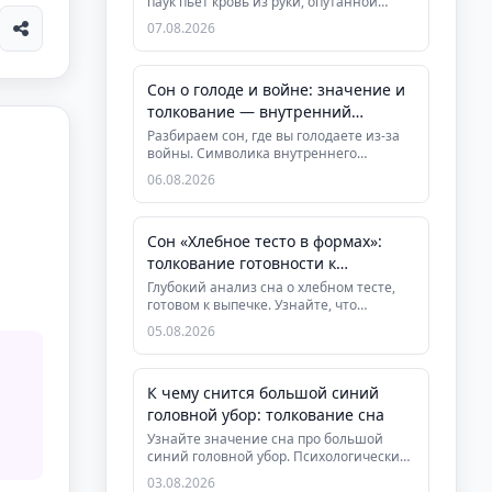
паук пьет кровь из руки, опутанной
паутиной. Глубокий анализ си...
07.08.2026
Сон о голоде и войне: значение и
толкование — внутренний
конфликт и поиск рес...
Разбираем сон, где вы голодаете из-за
войны. Символика внутреннего
конфликта и истощения. Практическ...
06.08.2026
Сон «Хлебное тесто в формах»:
толкование готовности к
трансформации
Глубокий анализ сна о хлебном тесте,
готовом к выпечке. Узнайте, что
означает этот символ завершения...
05.08.2026
К чему снится большой синий
головной убор: толкование сна
Узнайте значение сна про большой
синий головной убор. Психологический
и духовный анализ символа, рек...
03.08.2026