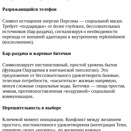
Разряжающийся телефон
Символ истощения энергии Персоны — социальной маски.
Требует «подзарядки» от более глубоких, бессознательных
источников (бар-раздача), сигнализируя о необходимости
перехода от внешней адаптации к внутреннему replenishment
(восполнению).
Бар-раздача и жареные биточки
Символизирует инстинктивный, простой уровень бытия
(функция Ощущения в юнгианской типологии). Это
предложение от бессознательного удовлетворить базовые,
телесные потребности, «насытиться» жизнью напрямую,
минуя сложные социальные коды. Биточки — пища простая,
земная, противопоставленная «воздушной» социальной
коммуникации.
Нерешительность в выборе
Ключевой момент инициации. Конфликт между желанием
простого, инстинктивного удовлетворения (интеграция Тени,
принятие своих «низших», но жизненно важных