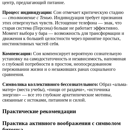
центр, предлагающий питание.
Процесс индивидуации:
Сон отмечает критическую стадию
—
столкновение с Тенью
. Индивидуация требует признания
этих отвергнутых чувств. Истощение телефона — знак, что
старая система (Персона) больше не работает эффективно.
Момент выбора у бара — возможность для трансформации и
движения к большей целостности через принятие простых,
инстинктивных частей себя.
Компенсация:
Сон компенсирует вероятную сознательную
установку на самодостаточность и независимость, напоминая
о глубокой потребности в простом, неопосредованном
переживании жизни и о незаживших ранах социального
сравнения.
Символика коллективного бессознательного:
Образ «альма-
матер» (места учебы), «пищи от раздачи», «источника
энергии» — все это глубокие архетипические мотивы,
связанные с истоками, питанием и силой.
Практические рекомендации
Практика активного воображения с символом
биточка