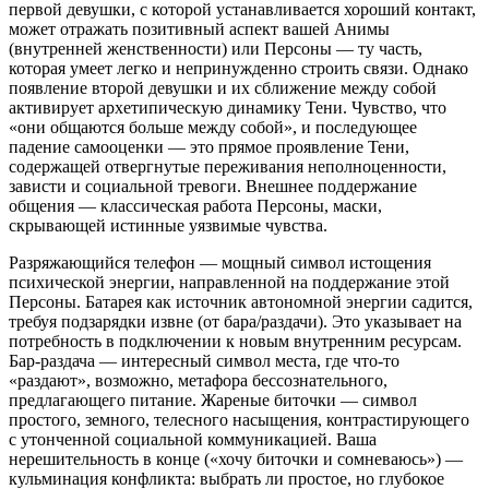
первой девушки, с которой устанавливается хороший контакт,
может отражать позитивный аспект вашей Анимы
(внутренней женственности) или Персоны — ту часть,
которая умеет легко и непринужденно строить связи. Однако
появление второй девушки и их сближение между собой
активирует архетипическую динамику Тени. Чувство, что
«они общаются больше между собой», и последующее
падение самооценки — это прямое проявление Тени,
содержащей отвергнутые переживания неполноценности,
зависти и социальной тревоги. Внешнее поддержание
общения — классическая работа Персоны, маски,
скрывающей истинные уязвимые чувства.
Разряжающийся телефон — мощный символ истощения
психической энергии, направленной на поддержание этой
Персоны. Батарея как источник автономной энергии садится,
требуя подзарядки извне (от бара/раздачи). Это указывает на
потребность в подключении к новым внутренним ресурсам.
Бар-раздача — интересный символ места, где что-то
«раздают», возможно, метафора бессознательного,
предлагающего питание. Жареные биточки — символ
простого, земного, телесного насыщения, контрастирующего
с утонченной социальной коммуникацией. Ваша
нерешительность в конце («хочу биточки и сомневаюсь») —
кульминация конфликта: выбрать ли простое, но глубокое