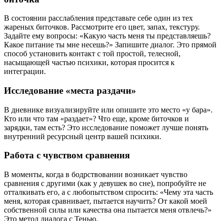
В состоянии расслабления представьте себе один из тех
жареных биточков. Рассмотрите его цвет, запах, текстуру.
Задайте ему вопросы: «Какую часть меня ты представляешь?
Какое питание ты мне несешь?» Запишите диалог. Это прямой
способ установить контакт с той простой, телесной,
насыщающей частью психики, которая просится к
интеграции.
Исследование «места раздачи»
В дневнике визуализируйте или опишите это место «у бара».
Кто или что там «раздает»? Что еще, кроме биточков и
зарядки, там есть? Это исследование поможет лучше понять
внутренний ресурсный центр вашей психики.
Работа с чувством сравнения
В моменты, когда в бодрствовании возникает чувство
сравнения с другими (как у девушек во сне), попробуйте не
отталкивать его, а с любопытством спросить: «Чему эта часть
меня, которая сравнивает, пытается научить? От какой моей
собственной силы или качества она пытается меня отвлечь?»
Это метод диалога с Тенью.