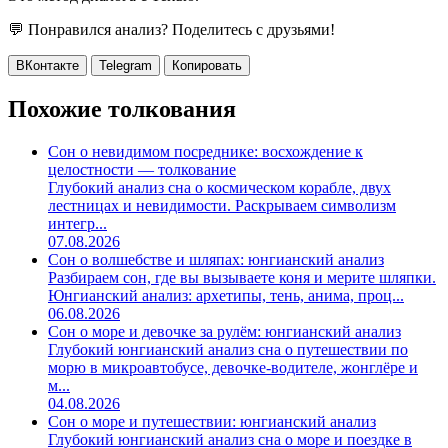
💬 Понравился анализ? Поделитесь с друзьями!
ВКонтакте
Telegram
Копировать
Похожие толкования
Сон о невидимом посреднике: восхождение к
целостности — толкование
Глубокий анализ сна о космическом корабле, двух
лестницах и невидимости. Раскрываем символизм
интегр...
07.08.2026
Сон о волшебстве и шляпах: юнгианский анализ
Разбираем сон, где вы вызываете коня и мерите шляпки.
Юнгианский анализ: архетипы, тень, анима, проц...
06.08.2026
Сон о море и девочке за рулём: юнгианский анализ
Глубокий юнгианский анализ сна о путешествии по
морю в микроавтобусе, девочке-водителе, жонглёре и
м...
04.08.2026
Сон о море и путешествии: юнгианский анализ
Глубокий юнгианский анализ сна о море и поездке в