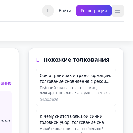
Войти
Регистрация
Похожие толкования
Сон о границах и трансформации:
толкование сновидения с рекой,
вание
леопардами и ц...
Глубокий анализ сна: снег, пляж,
леопарды, церковь и авария — символы
установления границ, принятия ...
04.08.2026
К чему снится большой синий
ации
головной убор: толкование сна
Узнайте значение сна про большой