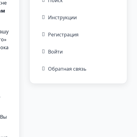
Поиск
сне
ам
Инструкции
вашу
Регистрация
то»
пока
Войти
Обратная связь
ь
 Вы