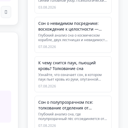
синий головной убор. Психологический
и духовный анализ символа, рек...
03.08.2026
Сон о невидимом посреднике:
восхождение к целостности —
толкование
Глубокий анализ сна о космическом
корабле, двух лестницах и невидимости.
Раскрываем символизм интегр...
07.08.2026
К чему снится паук, пьющий
кровь? Толкование сна
Узнайте, что означает сон, в котором
паук пьет кровь из руки, опутанной
паутиной. Глубокий анализ си...
07.08.2026
Сон о полупрозрачном псе:
толкование отделения от
инстинктов
Глубокий анализ сна, где
полупрозрачный пёс отсоединяется от
нижней чакры. Символика завершения
07.08.2026
цикл...