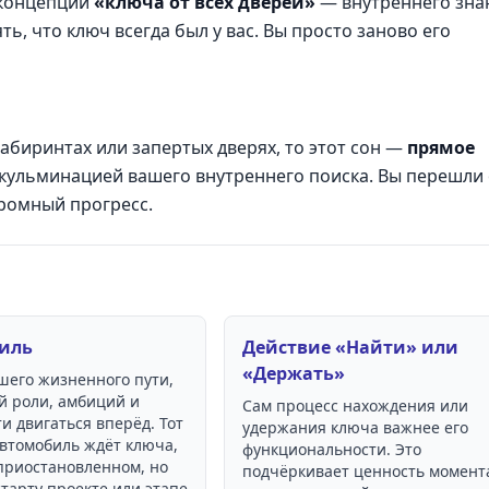
 концепции
«ключа от всех дверей»
— внутреннего зна
ь, что ключ всегда был у вас. Вы просто заново его
абиринтах или запертых дверях, то этот сон —
прямое
кульминацией вашего внутреннего поиска. Вы перешли 
громный прогресс.
иль
Действие «Найти» или
«Держать»
шего жизненного пути,
й роли, амбиций и
Сам процесс нахождения или
и двигаться вперёд. Тот
удержания ключа важнее его
автомобиль ждёт ключа,
функциональности. Это
 приостановленном, но
подчёркивает ценность момент
старту проекте или этапе