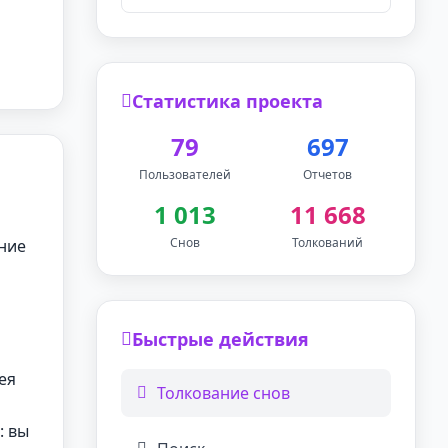
Статистика проекта
79
697
Пользователей
Отчетов
1 013
11 668
Снов
Толкований
ение
Быстрые действия
ея
Толкование снов
: вы