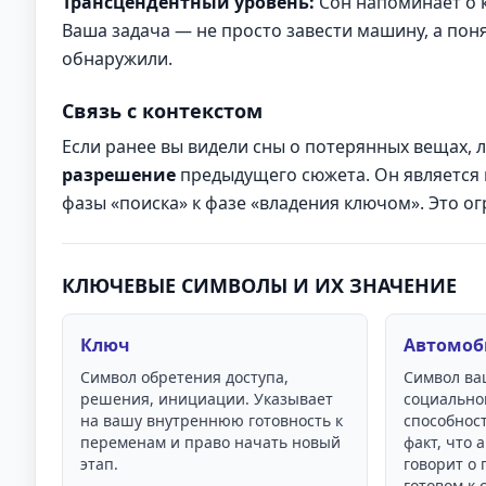
Трансцендентный уровень:
Сон напоминает о
Ваша задача — не просто завести машину, а понят
обнаружили.
Связь с контекстом
Если ранее вы видели сны о потерянных вещах, л
разрешение
предыдущего сюжета. Он является 
фазы «поиска» к фазе «владения ключом». Это о
КЛЮЧЕВЫЕ СИМВОЛЫ И ИХ ЗНАЧЕНИЕ
Ключ
Автомоб
Символ обретения доступа,
Символ ва
решения, инициации. Указывает
социально
на вашу внутреннюю готовность к
способност
переменам и право начать новый
факт, что 
этап.
говорит о
готовом к 