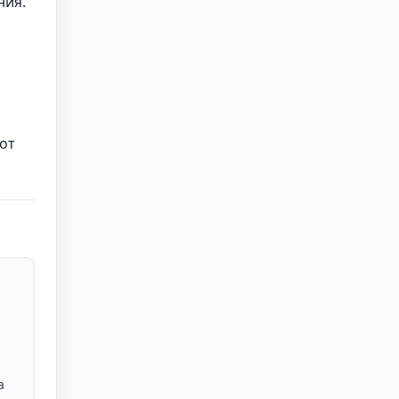
ния.
от
а