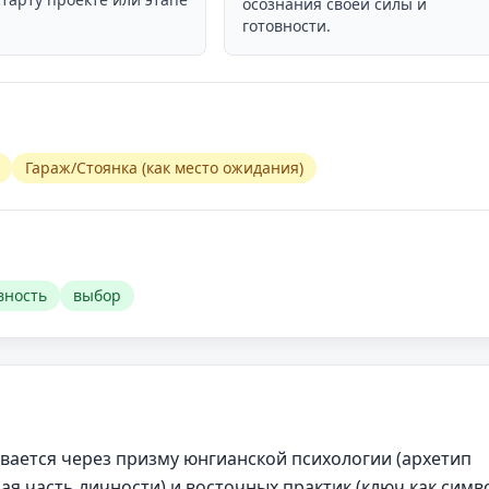
осознания своей силы и
готовности.
Гараж/Стоянка (как место ожидания)
вность
выбор
вается через призму юнгианской психологии (архетип
ая часть личности) и восточных практик (ключ как симв