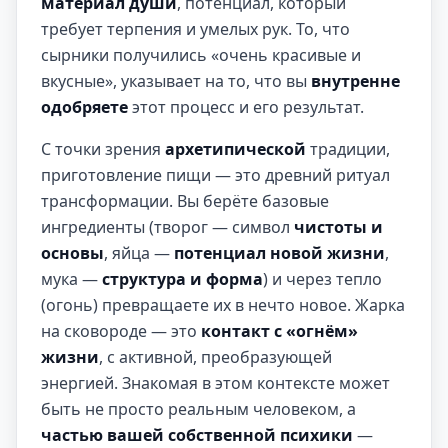
материал души
, потенциал, который
требует терпения и умелых рук. То, что
сырники получились «очень красивые и
вкусные», указывает на то, что вы
внутренне
одобряете
этот процесс и его результат.
С точки зрения
архетипической
традиции,
приготовление пищи — это древний ритуал
трансформации. Вы берёте базовые
ингредиенты (творог — символ
чистоты и
основы
, яйца —
потенциал новой жизни
,
мука —
структура и форма
) и через тепло
(огонь) превращаете их в нечто новое. Жарка
на сковороде — это
контакт с «огнём»
жизни
, с активной, преобразующей
энергией. Знакомая в этом контексте может
быть не просто реальным человеком, а
частью вашей собственной психики
—