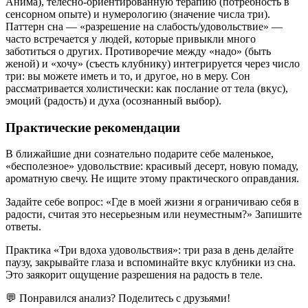
Анима), телесно-ориентированную терапию (потребность в
сенсорном опыте) и нумерологию (значение числа три).
Паттерн сна — «разрешение на слабость/удовольствие» —
часто встречается у людей, которые привыкли много
заботиться о других. Противоречие между «надо» (быть
женой) и «хочу» (съесть клубнику) интегрируется через число
три: вы можете иметь и то, и другое, но в меру. Сон
рассматривается холистически: как послание от тела (вкус),
эмоций (радость) и духа (осознанный выбор).
Практические рекомендации
В ближайшие дни сознательно подарите себе маленькое,
«бесполезное» удовольствие: красивый десерт, новую помаду,
ароматную свечу. Не ищите этому практического оправдания.
Задайте себе вопрос: «Где в моей жизни я ограничиваю себя в
радости, считая это несерьезным или неуместным?» Запишите
ответы.
Практика «Три вдоха удовольствия»: три раза в день делайте
паузу, закрывайте глаза и вспоминайте вкус клубники из сна.
Это заякорит ощущение разрешения на радость в теле.
💬 Понравился анализ? Поделитесь с друзьями!