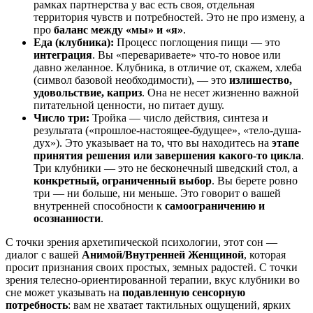
рамках партнерства у вас есть своя, отдельная
территория чувств и потребностей. Это не про измену, а
про
баланс между «мы» и «я»
.
Еда (клубника):
Процесс поглощения пищи — это
интеграция
. Вы «перевариваете» что-то новое или
давно желанное. Клубника, в отличие от, скажем, хлеба
(символ базовой необходимости), — это
излишество,
удовольствие, каприз
. Она не несет жизненно важной
питательной ценности, но питает душу.
Число три:
Тройка — число действия, синтеза и
результата («прошлое-настоящее-будущее», «тело-душа-
дух»). Это указывает на то, что вы находитесь на
этапе
принятия решения или завершения какого-то цикла
.
Три клубники — это не бесконечный шведский стол, а
конкретный, ограниченный выбор
. Вы берете ровно
три — ни больше, ни меньше. Это говорит о вашей
внутренней способности к
самоограничению и
осознанности
.
С точки зрения архетипической психологии, этот сон —
диалог с вашей
Анимой/Внутренней Женщиной
, которая
просит признания своих простых, земных радостей. С точки
зрения телесно-ориентированной терапии, вкус клубники во
сне может указывать на
подавленную сенсорную
потребность
: вам не хватает тактильных ощущений, ярких