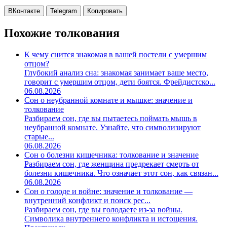
ВКонтакте
Telegram
Копировать
Похожие толкования
К чему снится знакомая в вашей постели с умершим
отцом?
Глубокий анализ сна: знакомая занимает ваше место,
говорит с умершим отцом, дети боятся. Фрейдистско...
06.08.2026
Сон о неубранной комнате и мышке: значение и
толкование
Разбираем сон, где вы пытаетесь поймать мышь в
неубранной комнате. Узнайте, что символизируют
старые...
06.08.2026
Сон о болезни кишечника: толкование и значение
Разбираем сон, где женщина предрекает смерть от
болезни кишечника. Что означает этот сон, как связан...
06.08.2026
Сон о голоде и войне: значение и толкование —
внутренний конфликт и поиск рес...
Разбираем сон, где вы голодаете из-за войны.
Символика внутреннего конфликта и истощения.