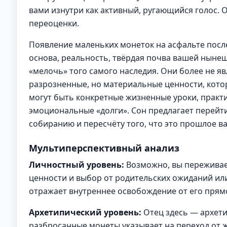
вами изнутри как активный, ругающийся голос. О
переоценки.
Появление маленьких монеток на асфальте посл
основа, реальность, твёрдая почва вашей нынеш
«мелочь» того самого наследия. Они более не я
разрозненные, но материальные ценности, котор
могут быть конкретные жизненные уроки, практ
эмоциональные «долги». Сон предлагает перейт
собиранию и пересчёту того, что это прошлое в
Мультиперспективный анализ
Личностный уровень:
Возможно, вы переживает
ценности и выбор от родительских ожиданий или
отражает внутреннее освобождение от его прям
Архетипический уровень:
Отец здесь — архети
разбросанные монеты указывает на переход от ж