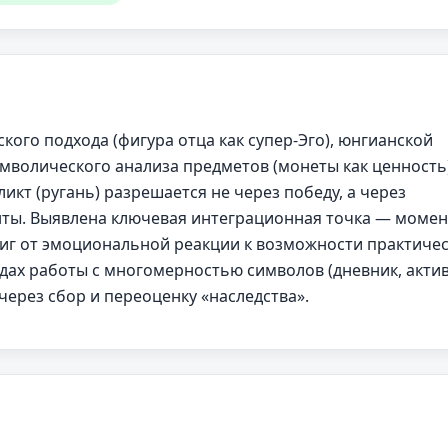
ого подхода (фигура отца как супер-Эго), юнгианской
мволического анализа предметов (монеты как ценность)
икт (ругань) разрешается не через победу, а через
нты. Выявлена ключевая интеграционная точка — момен
иг от эмоциональной реакции к возможности практиче
дах работы с многомерностью символов (дневник, акти
через сбор и переоценку «наследства».