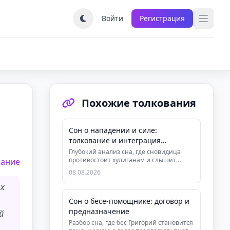
Войти
Регистрация
Похожие толкования
Сон о нападении и силе:
толкование и интеграция
агрессии
Глубокий анализ сна, где сновидица
противостоит хулиганам и слышит
вание
внутренний голос. Раскрываем знач...
08.08.2026
ых
Сон о бесе-помощнике: договор и
предназначение
й
Разбор сна, где бес Григорий становится