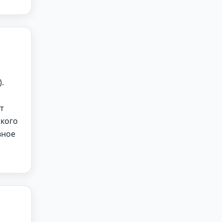
.
т
ского
вное