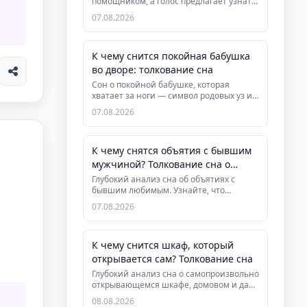
помощником, а голос предлагает узнать
предназначение за плат...
07.08.2026
К чему снится покойная бабушка
во дворе: толкование сна
Сон о покойной бабушке, которая
хватает за ноги — символ родовых уз и
необходимости установить грани...
07.08.2026
К чему снятся объятия с бывшим
мужчиной? Толкование сна о
расставании
Глубокий анализ сна об объятиях с
бывшим любимым. Узнайте, что
означает этот сон, как он помогает за...
07.08.2026
К чему снится шкаф, который
открывается сам? Толкование сна
Глубокий анализ сна о самопроизвольно
открывающемся шкафе, домовом и даре
видеть скрытую суть людей....
08.08.2026