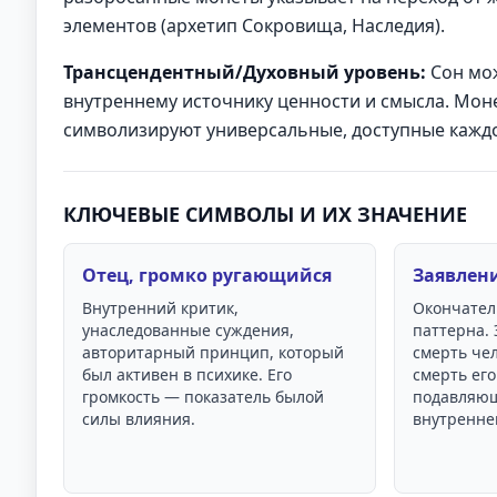
элементов (архетип Сокровища, Наследия).
Трансцендентный/Духовный уровень:
Сон мож
внутреннему источнику ценности и смысла. Моне
символизируют универсальные, доступные каждо
КЛЮЧЕВЫЕ СИМВОЛЫ И ИХ ЗНАЧЕНИЕ
Отец, громко ругающийся
Заявлен
Внутренний критик,
Окончател
унаследованные суждения,
паттерна. 
авторитарный принцип, который
смерть чел
был активен в психике. Его
смерть его
громкость — показатель былой
подавляющ
силы влияния.
внутренне