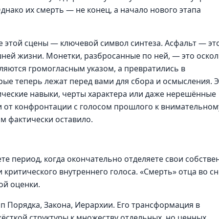
днако их смерть — не конец, а начало нового этапа
е этой сцены — ключевой символ синтеза. Асфальт — эт
ней жизни. Монетки, разбросанные по ней, — это оскол
вляются громогласным указом, а превратились в
ые теперь лежат перед вами для сбора и осмысления. 
ические навыки, черты характера или даже нерешённые
и от конфронтации с голосом прошлого к внимательном
ам фактически оставило.
е период, когда окончательно отделяете свои собстве
 критического внутреннего голоса. «Смерть» отца во сн
ой оценки.
п Порядка, Закона, Иерархии. Его трансформация в
ёсткой структуры к множеству отдельных, но ценных