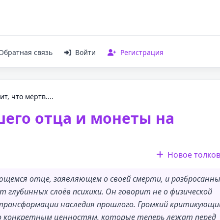
Обратная связь
Войти
Регистрация
т, что мёртв....
шего отца и монеты на
Новое толко
ющемся отце, заявляющем о своей смерти, и разбросанн
 глубинных слоёв психики. Он говорит не о физической
 трансформации наследия прошлого. Громкий критикующи
но конкретным ценностям, которые теперь лежат перед