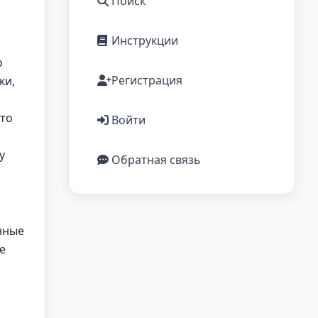
Поиск
Инструкции
о
Регистрация
ки,
Это
Войти
у
Обратная связь
нные
е