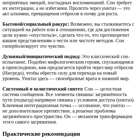
неприятных эмоций, постыдных воспоминаний. Сон требует
их интеграции, а не избегания. Пролезть через унитаз — это
акт алхимии, превращения отбросов в почву для роста.
Бытовой/социальный ракурс:
Возможно, вы сталкиваетесь с
ситуацией на работе или в отношениях, где для достижения
цели нужно «опуститься», сделать что-то, что противоречит
вашим представлениям о чести или чистоте методов. Сон
гиперболизирует это чувство.
Духовный/инициатический подход:
Это классический сон-
испытание. Подобно мифологическим героям, спускающимся
в преисподнюю, вам предлагается пройти через мир отбросов
(Нигредо), чтобы обрести силу для перехода на новый
уровень. Унитаз здесь — своеобразные врата в нижний мир.
Системный и холистический синтез:
Сон — целостная
система сообщения. Все элементы связаны: загрязнённость
пути (подъезд) напрямую связана с условием доступа (унитаз).
Ключевая интеграционная точка — осознание, что унитаз —
не дополнительное препятствие, а
решение
проблемы
загрязнённого пространства. Он — механизм трансформации
этого самого загрязнения.
Практические рекомендации