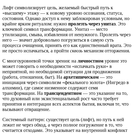
Лифт символизирует цель, желаемый быстрый путь к
«высшему» этажу — к новому уровню осознания, статуса,
состояния. Однако доступ к нему заблокирован условным, но
крайне ярким ритуалом: нужно
пролезть через унитаз
. Это
ключевой символ трансформации. Унитаз — место
утилизации, смыва, избавления от ненужного. Пролезть через
него — значит добровольно погрузиться в самую суть
процесса очищения, принять его как единственный врата. Это
не просто испачкаться, а пройти
сквозь
механизм отторжения.
С многоуровневой точки зрения: на
личностном
уровне это
может говорить о необходимости «испачкать руки» в
неприятной, но необходимой ситуации для продвижения
(работа, отношения, быт). На
архетипическом
— это
инициация через символизм «фекального золота» (Нигредо в
алхимии), где самое низменное содержит семя
трансформации. На
трансцендентном
— это указание на то,
что духовный или экзистенциальный рост часто требует
принятия и интеграции всех аспектов бытия, включая те, что
вызывают отвращение.
Системный паттерн: существует цель (лифт), но путь к ней
лежит не через обход, а через полное погружение в то, что
считается отходами. Это указывает на внутренний конфликт