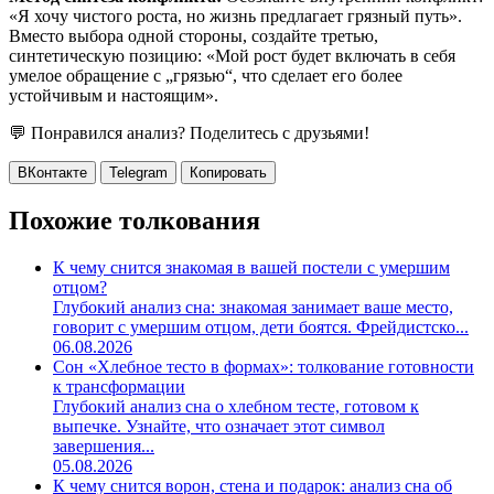
«Я хочу чистого роста, но жизнь предлагает грязный путь».
Вместо выбора одной стороны, создайте третью,
синтетическую позицию: «Мой рост будет включать в себя
умелое обращение с „грязью“, что сделает его более
устойчивым и настоящим».
💬 Понравился анализ? Поделитесь с друзьями!
ВКонтакте
Telegram
Копировать
Похожие толкования
К чему снится знакомая в вашей постели с умершим
отцом?
Глубокий анализ сна: знакомая занимает ваше место,
говорит с умершим отцом, дети боятся. Фрейдистско...
06.08.2026
Сон «Хлебное тесто в формах»: толкование готовности
к трансформации
Глубокий анализ сна о хлебном тесте, готовом к
выпечке. Узнайте, что означает этот символ
завершения...
05.08.2026
К чему снится ворон, стена и подарок: анализ сна об