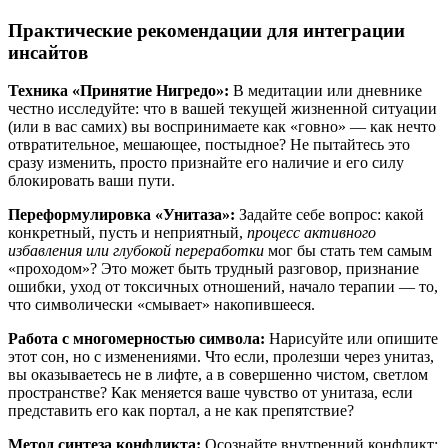
Практические рекомендации для интеграции
инсайтов
Техника «Принятие Нигредо»:
В медитации или дневнике
честно исследуйте: что в вашей текущей жизненной ситуации
(или в вас самих) вы воспринимаете как «говно» — как нечто
отвратительное, мешающее, постыдное? Не пытайтесь это
сразу изменить, просто признайте его наличие и его силу
блокировать ваши пути.
Переформулировка «Унитаза»:
Задайте себе вопрос: какой
конкретный, пусть и неприятный,
процесс активного
избавления или глубокой переработки
мог бы стать тем самым
«проходом»? Это может быть трудный разговор, признание
ошибки, уход от токсичных отношений, начало терапии — то,
что символически «смывает» накопившееся.
Работа с многомерностью символа:
Нарисуйте или опишите
этот сон, но с изменениями. Что если, пролезши через унитаз,
вы оказываетесь не в лифте, а в совершенно чистом, светлом
пространстве? Как меняется ваше чувство от унитаза, если
представить его как портал, а не как препятствие?
Метод синтеза конфликта:
Осознайте внутренний конфликт: