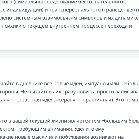
кого (символы как содержание бессознательного),
есс индивидуации) и трансперсонального (трансценден
елено системным взаимосвязям символов и их динамике
 психики о текущем внутреннем процессе перехода и
чайте в дневнике все новые идеи, импульсы или небол
тороны. Не пытайтесь их сразу ловить, просто записыва
ая» — страстная идея, «серая» — практичная). Это пом
что в вашей текущей жизни является тем «большим бе
ектом, требующим внимания. Уделите ему
 какие новые мысли или побуждения возникают на