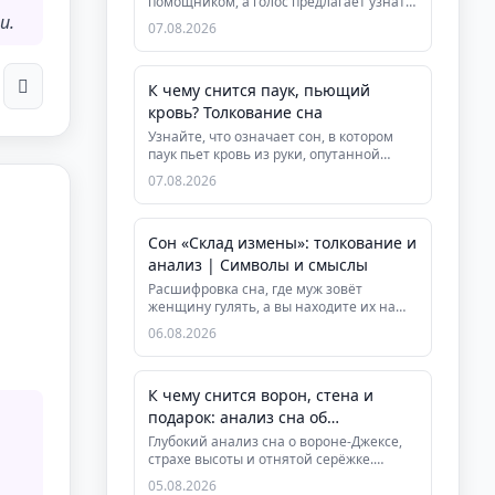
помощником, а голос предлагает узнать
и.
предназначение за плат...
07.08.2026
К чему снится паук, пьющий
кровь? Толкование сна
Узнайте, что означает сон, в котором
паук пьет кровь из руки, опутанной
паутиной. Глубокий анализ си...
07.08.2026
Сон «Склад измены»: толкование и
анализ | Символы и смыслы
Расшифровка сна, где муж зовёт
женщину гулять, а вы находите их на
складе. Узнайте, что означает это...
06.08.2026
К чему снится ворон, стена и
подарок: анализ сна об
отверженности
Глубокий анализ сна о вороне-Джексе,
страхе высоты и отнятой серёжке.
Раскрываем тему самоценности, ...
05.08.2026