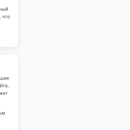
тный
, что
ьшие
йте,
ожет
лым