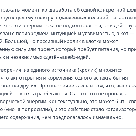
отражать момент, когда забота об одной конкретной цел
оступ к целому спектру подавленных желаний, талантов 
м, что эти энергии пока не подконтрольны, они действу
язан с плодородием, интуицией и уязвимостью, а кот — 
. Большой, но пассивный кролик в клетке может
ную силу или проект, который требует питания, но пр
ых и независимых «детёнышей»-идей.
творения: из единого источника (кролик) множится
 что акт открытия и кормления одного аспекта бытия
жества других. Противоречие здесь в том, что, выполн
цией — котята разбегаются. Однако это не провал, а
ворческой энергии. Контекстуально, это может быть св
во («меня попросили»), и это действие стало катализато
него содержания, чем предполагалось изначально.