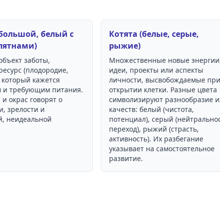
большой, белый с
Котята (белые, серые,
пятнами)
рыжие)
объект заботы,
Множественные новые энергии
ресурс (плодородие,
идеи, проекты или аспекты
, который кажется
личности, высвобождаемые пр
 и требующим питания.
открытии клетки. Разные цвета
 и окрас говорят о
символизируют разнообразие и
, зрелости и
качеств: белый (чистота,
, неидеальной
потенциал), серый (нейтральнос
переход), рыжий (страсть,
активность). Их разбегание
указывает на самостоятельное
развитие.