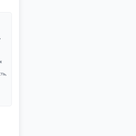
,
и
х
ть,