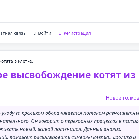
атная связь
Войти
Регистрация
отята в клетке...
ое высвобождение котят из
Новое толко
о уходу за кроликом оборачивается потоком разноцветн
ательного. Он говорит о переходных процессах в психик
рживать новый, живой потенциал. Данный анализ,
ций, поможет расшифровать символы клетки, кролика и