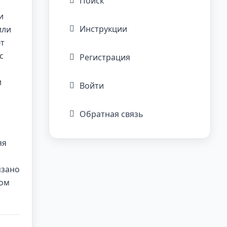
Поиск
и
Инструкции
или
ют
с
Регистрация
и
Войти
Обратная связь
яя
язано
ром