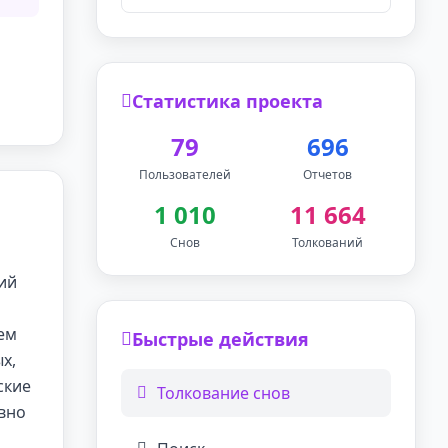
Статистика проекта
79
696
Пользователей
Отчетов
1 010
11 664
Снов
Толкований
ий
ем
Быстрые действия
х,
ские
Толкование снов
ивно