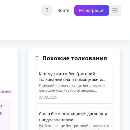
Войти
Регистрация
Похожие толкования
К чему снится бес Григорий:
толкование сна о помощнике и
предназначении
Глубокий анализ сна, где бес является
помощником. Разбор символов:
вание
заснеженная улица, отец, перекрёс...
07.08.2026
ых
е,
Сон о бесе-помощнике: договор и
предназначение
Разбор сна, где бес Григорий становится