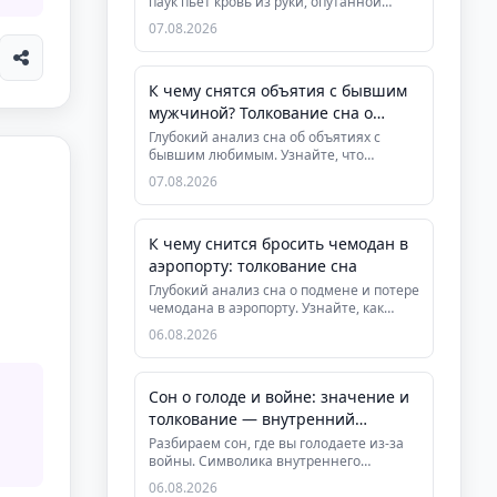
паук пьет кровь из руки, опутанной
паутиной. Глубокий анализ си...
07.08.2026
К чему снятся объятия с бывшим
мужчиной? Толкование сна о
расставании
Глубокий анализ сна об объятиях с
бывшим любимым. Узнайте, что
означает этот сон, как он помогает за...
07.08.2026
К чему снится бросить чемодан в
аэропорту: толкование сна
Глубокий анализ сна о подмене и потере
чемодана в аэропорту. Узнайте, как
символы сна связаны с осво...
06.08.2026
Сон о голоде и войне: значение и
толкование — внутренний
конфликт и поиск рес...
Разбираем сон, где вы голодаете из-за
войны. Символика внутреннего
конфликта и истощения. Практическ...
06.08.2026