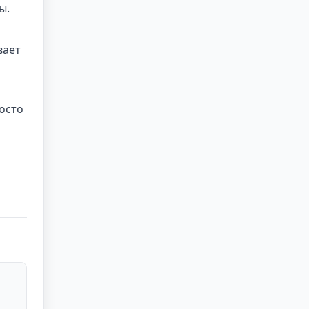
ы.
вает
осто