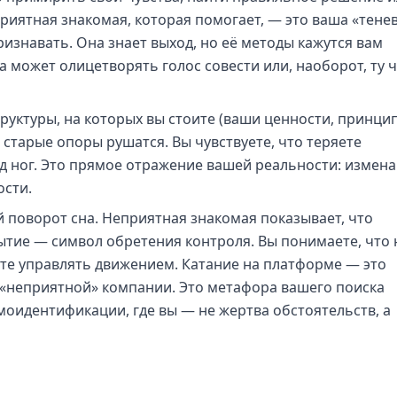
риятная знакомая, которая помогает, — это ваша «тене
признавать. Она знает выход, но её методы кажутся вам
 может олицетворять голос совести или, наоборот, ту ч
уктуры, на которых вы стоите (ваши ценности, принци
 старые опоры рушатся. Вы чувствуете, что теряете
д ног. Это прямое отражение вашей реальности: измен
ости.
поворот сна. Неприятная знакомая показывает, что
тие — символ обретения контроля. Вы понимаете, что 
ете управлять движением. Катание на платформе — это
 «неприятной» компании. Это метафора вашего поиска
моидентификации, где вы — не жертва обстоятельств, а