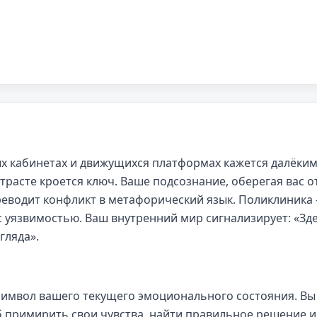
ых кабинетах и движущихся платформах кажется далёким
трасте кроется ключ. Ваше подсознание, оберегая вас о
реводит конфликт в метафорический язык. Поликлиника
 с уязвимостью. Ваш внутренний мир сигнализирует: «Зд
гляда».
символ вашего текущего эмоционального состояния. Вы
 примирить свои чувства, найти правильное решение 