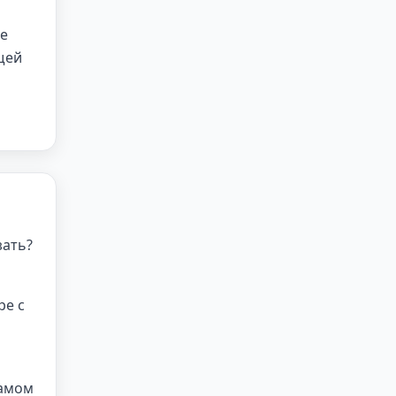
ие
щей
зать?
ре с
самом