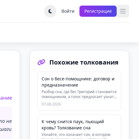
Войти
Регистрация
Похожие толкования
Сон о бесе-помощнике: договор и
предназначение
Разбор сна, где бес Григорий становится
помощником, а голос предлагает узнать
вание
предназначение за плат...
07.08.2026
то не
К чему снится паук, пьющий
кровь? Толкование сна
 шаги
Узнайте, что означает сон, в котором