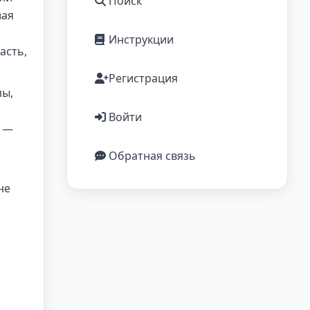
Поиск
вая
Инструкции
асть,
Регистрация
пы,
Войти
а —
Обратная связь
не