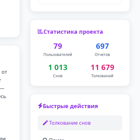
Статистика проекта
79
697
Пользователей
Отчетов
1 013
11 679
 от
Снов
Толкований
т
 —
есь
Быстрые действия
Толкование снов
или