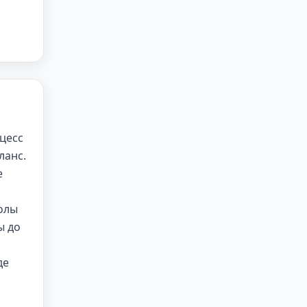
цесс
ланс.
е
олы
ы до
де