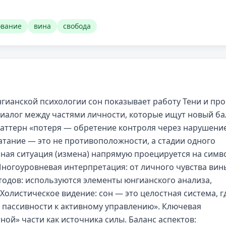
ование
вина
свобода
гианской психологии сон показывает работу Тени и про
диалог между частями личности, которые ищут новый ба
паттерн «потеря — обретение контроля через нарушени
атание — это не противоположности, а стадии одного
нная ситуация (измена) напрямую проецируется на симв
Многоуровневая интерпретация: от личного чувства вин
тодов: используются элементы юнгианского анализа,
Холистическое видение: сон — это целостная система, г
 пассивности к активному управлению». Ключевая
ой» части как источника силы. Баланс аспектов: