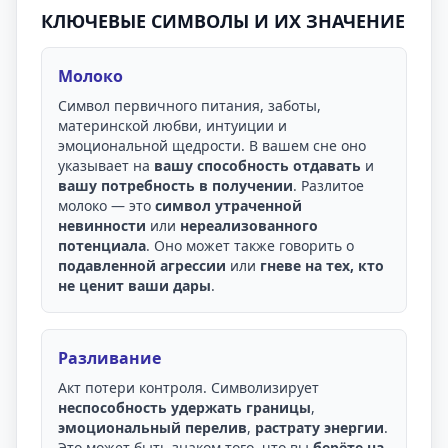
КЛЮЧЕВЫЕ СИМВОЛЫ И ИХ ЗНАЧЕНИЕ
Молоко
Символ первичного питания, заботы,
материнской любви, интуиции и
эмоциональной щедрости. В вашем сне оно
указывает на
вашу способность отдавать
и
вашу потребность в получении
. Разлитое
молоко — это
символ утраченной
невинности
или
нереализованного
потенциала
. Оно может также говорить о
подавленной агрессии
или
гневе на тех, кто
не ценит ваши дары
.
Разливание
Акт потери контроля. Символизирует
неспособность удержать границы
,
эмоциональный перелив
,
растрату энергии
.
Это может быть знаком того, что вы
берёте на