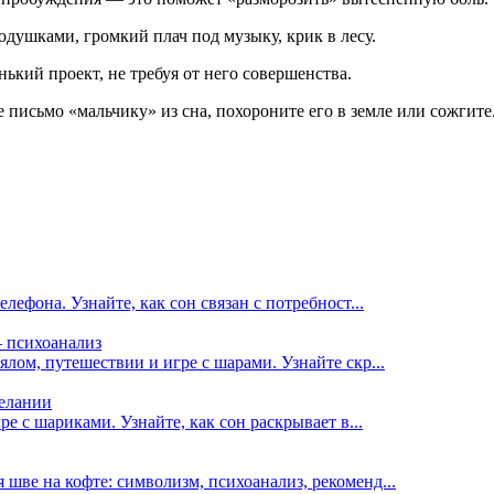
одушками, громкий плач под музыку, крик в лесу.
ький проект, не требуя от него совершенства.
письмо «мальчику» из сна, похороните его в земле или сожгите
лефона. Узнайте, как сон связан с потребност...
— психоанализ
лом, путешествии и игре с шарами. Узнайте скр...
желании
ре с шариками. Узнайте, как сон раскрывает в...
шве на кофте: символизм, психоанализ, рекоменд...