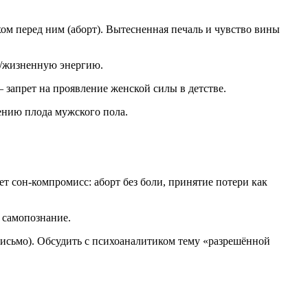
м перед ним (аборт). Вытесненная печаль и чувство вины
ую/жизненную энергию.
 запрет на проявление женской силы в детстве.
ению плода мужского пола.
ет сон-компромисс: аборт без боли, принятие потери как
 самопознание.
 письмо). Обсудить с психоаналитиком тему «разрешённой