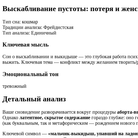
Выскабливание пустоты: потеря и жен
Тип сна:
кошмар
Традиции анализа:
Фрейдистская
Тип анализа:
Единичный
Ключевая мысль
Сон о выскабливании и выкидыше — это глубокая работа психик
выжить. Ключевая тема — конфликт между желанием творить/р
Эмоциональный тон
тревожный
Детальный анализ
Ваше сновидение разворачивается вокруг процедуры
аборта-в
Однако
латентное, скрытое содержание
гораздо глубже: оно 
(как буквальным, так и метафорическим — рождением нового пр
Ключевой символ —
«мальчик-выкидыш, упавший на ладон