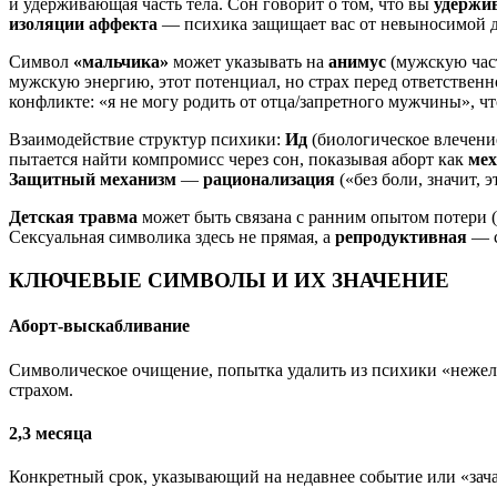
и удерживающая часть тела. Сон говорит о том, что вы
удержи
изоляции аффекта
— психика защищает вас от невыносимой ду
Символ
«мальчика»
может указывать на
анимус
(мужскую час
мужскую энергию, этот потенциал, но страх перед ответственн
конфликте: «я не могу родить от отца/запретного мужчины», ч
Взаимодействие структур психики:
Ид
(биологическое влечени
пытается найти компромисс через сон, показывая аборт как
мех
Защитный механизм
—
рационализация
(«без боли, значит, 
Детская травма
может быть связана с ранним опытом потери (
Сексуальная символика здесь не прямая, а
репродуктивная
— с
КЛЮЧЕВЫЕ СИМВОЛЫ И ИХ ЗНАЧЕНИЕ
Аборт-выскабливание
Символическое очищение, попытка удалить из психики «нежел
страхом.
2,3 месяца
Конкретный срок, указывающий на недавнее событие или «зача