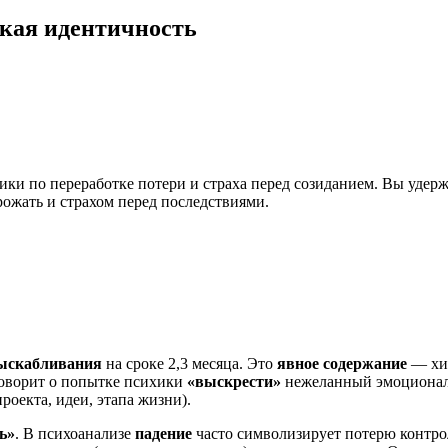
ская идентичность
и по переработке потери и страха перед созиданием. Вы удержи
ожать и страхом перед последствиями.
ыскабливания
на сроке 2,3 месяца. Это
явное содержание
— хир
говорит о попытке психики
«выскрести»
нежеланный эмоциональ
оекта, идеи, этапа жизни).
ь»
. В психоанализе
падение
часто символизирует потерю контро