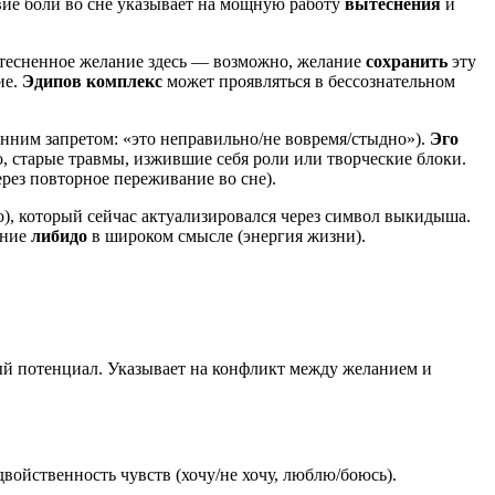
твие боли во сне указывает на мощную работу
вытеснения
и
тесненное желание здесь — возможно, желание
сохранить
эту
ие.
Эдипов комплекс
может проявляться в бессознательном
нним запретом: «это неправильно/не вовремя/стыдно»).
Эго
, старые травмы, изжившие себя роли или творческие блоки.
рез повторное переживание во сне).
о), который сейчас актуализировался через символ выкидыша.
ение
либидо
в широком смысле (энергия жизни).
ый потенциал. Указывает на конфликт между желанием и
войственность чувств (хочу/не хочу, люблю/боюсь).