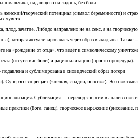
ыш мальчика, падающего на ладонь, без боли.
 женский/творческий потенциал (символ беременности) и страхо
ых чувств.
а, плод, зачатие. Либидо направлено не на секс, а на творческ
нга), которая актуализировалась через образ выкидыша. Также —
те на «рождение от отца», что ведёт к символическому уничтож
екта (отсутствие боли) и рационализацию (просто процедура).
— подавлена и сублимирована в сновидческий образ потери.
). Суперэго запрещает («нельзя, стыдно, опасно»). Эго показыва
ационализация. Сублимация — перевод энергии в анализ снов и
сные практики (йога, танец), творческое выражение (рисование,
 пробуждения — это поможет «разморозить» вытесненную боль.