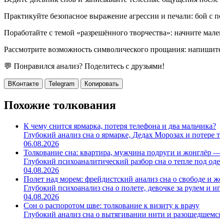
Практикуйте безопасное выражение агрессии и печали: бой с п
Поработайте с темой «разрешённого творчества»: начните мален
Рассмотрите возможность символического прощания: напишите 
💬 Понравился анализ? Поделитесь с друзьями!
ВКонтакте
Telegram
Копировать
Похожие толкования
К чему снится ярмарка, потеря телефона и два мальчика?
Глубокий анализ сна о ярмарке, Дедах Морозах и потере те
06.08.2026
Толкование сна: квартира, мужчина подруги и жонглёр 
Глубокий психоаналитический разбор сна о тепле под одея
04.08.2026
Полет над морем: фрейдистский анализ сна о свободе и 
Глубокий психоанализ сна о полете, девочке за рулем и иг
04.08.2026
Сон о распоротом шве: толкование к визиту к врачу
Глубокий анализ сна о вытягивании нити и разошедшемся 