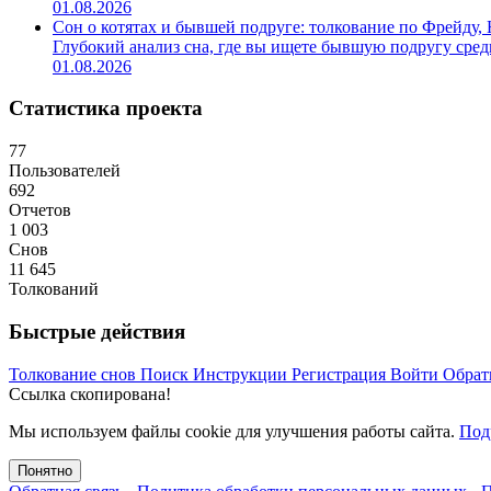
01.08.2026
Сон о котятах и бывшей подруге: толкование по Фрейду,
Глубокий анализ сна, где вы ищете бывшую подругу среди 
01.08.2026
Статистика проекта
77
Пользователей
692
Отчетов
1 003
Снов
11 645
Толкований
Быстрые действия
Толкование снов
Поиск
Инструкции
Регистрация
Войти
Обрат
Ссылка скопирована!
Мы используем файлы cookie для улучшения работы сайта.
Под
Понятно