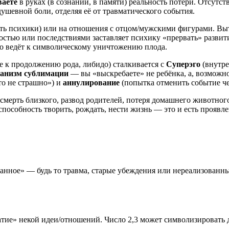
ваете
в руках (в сознании, в памяти) реальность потери. Отсутс
шевной боли, отделяя её от травматического события.
ть психики) или на отношения с отцом/мужскими фигурами. Вы
остью или последствиями заставляет психику «прервать» развит
то ведёт к символическому уничтожению плода.
е к продолжению рода, либидо) сталкивается с
Суперэго
(внутре
анизм сублимации
— вы «выскребаете» не ребёнка, а, возможно
это не страшно») и
аннулирование
(попытка отменить событие че
смерть близкого, развод родителей, потеря домашнего животног
пособность творить, рождать, нести жизнь — это и есть проявл
анное» — будь то травма, старые убеждения или нереализованн
тие» некой идеи/отношений. Число 2,3 может символизировать д