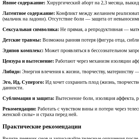
Явное содержание:
Хирургический аборт на 2,3 месяца, выкид
Латентное содержание:
Конфликт между желанием реализовать
(мальчик на ладони). Отсутствие боли — защита от невыносим
Сексуальная символика:
Не прямая, а репродуктивная — матк
Детские травмы:
Возможна ранняя потеря (фигура отца, сибли
Эдипов комплекс:
Может проявляться в бессознательном запре
Цензура и вытеснение:
Работают через механизм изоляции афф
Либидо:
Энергия влечения к жизни, творчеству, материнству 
Эго, Ид, Суперэго:
Ид хочет сохранить плод (жизнь, творчество
данности.
Сублимация и защита:
Вытеснение боли, изоляция аффекта, р
Рекомендации:
Работать с чувством вины и потери через теле
женской силы» и страха перед ней.
Практические рекомендации
Ведите дневник снов и записывайте телесные ощущения после