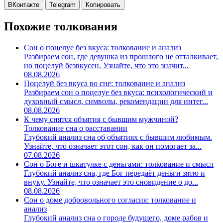
ВКонтакте
Telegram
Копировать
Похожие толкования
Сон о поцелуе без вкуса: толкование и анализ
Разбираем сон, где девушка из прошлого не отталкивает,
но поцелуй безвкусен. Узнайте, что это значит...
08.08.2026
Поцелуй без вкуса во сне: толкование и анализ
Разбираем сон о поцелуе без вкуса: психологический и
духовный смысл, символы, рекомендации для интег...
08.08.2026
К чему снятся объятия с бывшим мужчиной?
Толкование сна о расставании
Глубокий анализ сна об объятиях с бывшим любимым.
Узнайте, что означает этот сон, как он помогает за...
07.08.2026
Сон о Боге и шкатулке с деньгами: толкование и смысл
Глубокий анализ сна, где Бог передаёт деньги зятю и
внуку. Узнайте, что означает это сновидение о до...
08.08.2026
Сон о доме добровольного согласия: толкование и
анализ
Глубокий анализ сна о городе будущего, доме рабов и