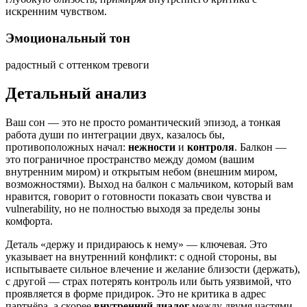
искренним чувством.
Эмоциональный тон
радостный с оттенком тревоги
Детальный анализ
Ваш сон — это не просто романтический эпизод, а тонкая
работа души по интеграции двух, казалось бы,
противоположных начал:
нежности
и
контроля
. Балкон —
это пограничное пространство между домом (вашим
внутренним миром) и открытым небом (внешним миром,
возможностями). Выход на балкон с мальчиком, который вам
нравится, говорит о готовности показать свои чувства и
vulnerability, но не полностью выходя за пределы зоны
комфорта.
Деталь «держу и придираюсь к нему» — ключевая. Это
указывает на внутренний конфликт: с одной стороны, вы
испытываете сильное влечение и желание близости (держать),
с другой — страх потерять контроль или быть уязвимой, что
проявляется в форме придирок. Это не критика в адрес
партнёра, а скорее
внутренний диалог
между двумя частями