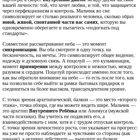
вашей личности: той, что хочет любви, и той, что защищается
через перфекционизм и контроль. Мальчик во сне
символизирует не столько реального человека, сколько образ
юной, живой, спонтанной части вас самих
, которую вы
одновременно оберегаете и пытаетесь «подогнать под
стандарты».
Совместное рассматривание неба — это момент
синхронизации
. Вы оба смотрите в одну точку, на
бесконечность, на мечты. Это символизирует общее видение,
надежду и духовную связь. А поцелуй — это кульминация,
момент
примирения
между контролем и нежностью, между
разумом и сердцем. Поцелуй происходит именно после того,
как вы обратили внимание на небо — то есть после того, как
вы позволили себе выйти за рамки бытовых придирок и
соединиться на более высоком, трансцендентном уровне.
С точки зрения архетипической, балкон — это место «второго
этажа», точка обзора, где вы можете видеть шире. Мальчик —
это архетип
Внутреннего Ребёнка
или Анимуса (мужской
части психики). Вы учитесь не подавлять его, а
взаимодействовать с ним, хотя и с трудом отпуская контроль.
С точки зрения личностного роста, сон указывает на прогресс:
вы уже не просто наблюдаете за чувствами со стороны (как
раньше), а активно действуете — выходите на балкон,