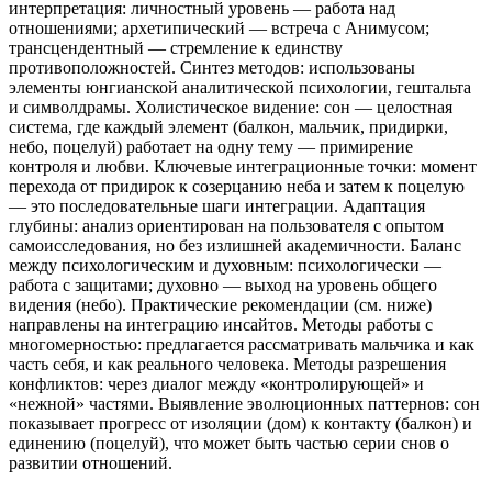
интерпретация: личностный уровень — работа над
отношениями; архетипический — встреча с Анимусом;
трансцендентный — стремление к единству
противоположностей. Синтез методов: использованы
элементы юнгианской аналитической психологии, гештальта
и символдрамы. Холистическое видение: сон — целостная
система, где каждый элемент (балкон, мальчик, придирки,
небо, поцелуй) работает на одну тему — примирение
контроля и любви. Ключевые интеграционные точки: момент
перехода от придирок к созерцанию неба и затем к поцелую
— это последовательные шаги интеграции. Адаптация
глубины: анализ ориентирован на пользователя с опытом
самоисследования, но без излишней академичности. Баланс
между психологическим и духовным: психологически —
работа с защитами; духовно — выход на уровень общего
видения (небо). Практические рекомендации (см. ниже)
направлены на интеграцию инсайтов. Методы работы с
многомерностью: предлагается рассматривать мальчика и как
часть себя, и как реального человека. Методы разрешения
конфликтов: через диалог между «контролирующей» и
«нежной» частями. Выявление эволюционных паттернов: сон
показывает прогресс от изоляции (дом) к контакту (балкон) и
единению (поцелуй), что может быть частью серии снов о
развитии отношений.