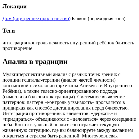
Локации
Дом (внутреннее пространство)
Балкон (переходная зона)
Теги
интеграция
контроль
нежность
внутренний ребёнок
близость
противоречие
Анализ в традиции
Мультиперспективный анализ с разных точек зрения: с
позиции гештальт-терапии (диалог частей личности),
юнгианской психологии (архетипы Анимуса и Внутреннего
Ребёнка), а также телесно-ориентированного подхода
(символика балкона как границы). Системное выявление
паттернов: паттерн «контроль-уязвимость» проявляется в
придирках как способе дистанцирования перед близостью.
Интеграция противоречивых элементов: «держать» и
«придираться» объединяются с «целоваться» через созерцание
неба. Контекстуальный анализ: сон отражает текущую
жизненную ситуацию, где вы балансируете между желанием
открыться и страхом быть раненной. Многоуровневая