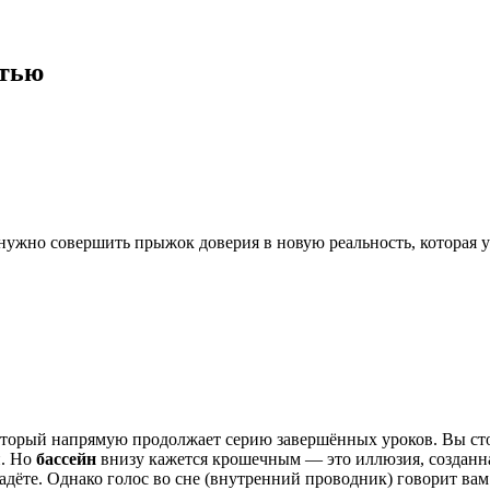
стью
 нужно совершить прыжок доверия в новую реальность, которая 
оторый напрямую продолжает серию завершённых уроков. Вы ст
и. Но
бассейн
внизу кажется крошечным — это иллюзия, созданная
адёте. Однако голос во сне (внутренний проводник) говорит вам