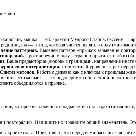
дежавю
сихологии, вышка — это архетип Мудрого Старца, бассейн — ар
адиции, вы — птица, которая учится нырять в воду (мир эмоций
ление паттернов.
Выявлен паттерн «прыжок-забывание-повторен
тиворечий.
Противоречие между «страшно прыгать» и «бассейн 
из.
Ваша предыстория (любовь с границами, направление инстинк
оуровневая интерпретация.
Личностный уровень: страх перед 
Синтез методов.
Работа с дежавю как с ключом к прошлым жиз
твенное, что мешает — это недоверие к собственной целостност
аспекта объединяются в прыжке.
вие, которое вы обычно откладываете из-за страха (позвонить, н
ни повторялись. Напишите их и найдите общий знаменатель. Это
 закройте глаза. Представьте, что перед вами бассейн. Сделайте