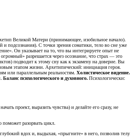
хетип Великой Матери (принимающее, изобильное начало).
 и подсознания). С точки зрения соматики, тело во сне уже
ие». Он указывает на то, что вы интегрируете опыт не
огромный» разрешается через осознание, что страх — это
тов) подводит к этому сну как к экзамену на доверие. Вы
новым этапом жизни. Архетипический: инициация героя.
ням или параллельным реальностям.
Холистическое видение.
и.
Баланс психологического и духовного.
Психологически:
ачать проект, выразить чувства) и делайте его сразу, не
 поможет разорвать цикл.
 глубокий вдох и, выдыхая, «прыгните» в него, позволив телу