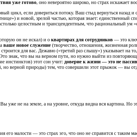
твия уже готово
, оно невероятно широко, но страх искажает во
овый цикл, если довериться потоку. Ваш стыд вернуться назад 
тнице») и новой, зрелой частью, которая знает: единственный с
настолько целостным и трансцендентным, что рациональный ум 
оторую он не искал) и о
квартирах для сотрудников
— это ключ
 а
ваше новое служение
(творчество, отношения, жизненная роль
е строится для вас. Дежавю («третий раз слышу») указывает на то
 Это знак, что вы на верном пути, но нужно выйти из повторяю
ие инстинктов) этот сон учит:
доверие к жизни — это не пасси
, но верной природы) тем, что совершили этот прыжок — вы отд
ы уже не на земле, а на уровне, откуда видна вся картина. Но эт
я его малости — это страх эго, что оно не справится с таким м