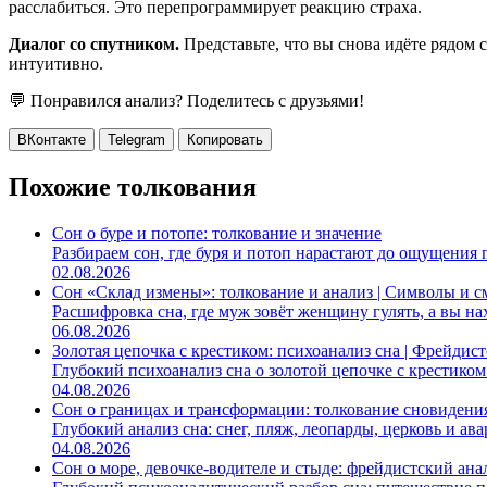
расслабиться. Это перепрограммирует реакцию страха.
Диалог со спутником.
Представьте, что вы снова идёте рядом с
интуитивно.
💬 Понравился анализ? Поделитесь с друзьями!
ВКонтакте
Telegram
Копировать
Похожие толкования
Сон о буре и потопе: толкование и значение
Разбираем сон, где буря и потоп нарастают до ощущения г
02.08.2026
Сон «Склад измены»: толкование и анализ | Символы и 
Расшифровка сна, где муж зовёт женщину гулять, а вы нахо
06.08.2026
Золотая цепочка с крестиком: психоанализ сна | Фрейдис
Глубокий психоанализ сна о золотой цепочке с крестико
04.08.2026
Сон о границах и трансформации: толкование сновидения 
Глубокий анализ сна: снег, пляж, леопарды, церковь и ав
04.08.2026
Сон о море, девочке-водителе и стыде: фрейдистский ана