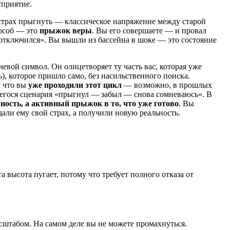
сприятие.
и страх прыгнуть — классическое напряжение между старой
пособ — это
прыжок веры
. Вы его совершаете — и провал
«отключился». Вы вышли из бассейна в шоке — это состояние
евой символ. Он олицетворяет ту часть вас, которая уже
), которое пришло само, без насильственного поиска.
, что вы
уже проходили этот цикл
— возможно, в прошлых
щегося сценария «прыгнул — забыл — снова сомневаюсь». В
вность, а активный прыжок в то, что уже готово
. Вы
али ему свой страх, а получили новую реальность.
а высота пугает, потому что требует полного отказа от
асштабом. На самом деле вы не можете промахнуться.