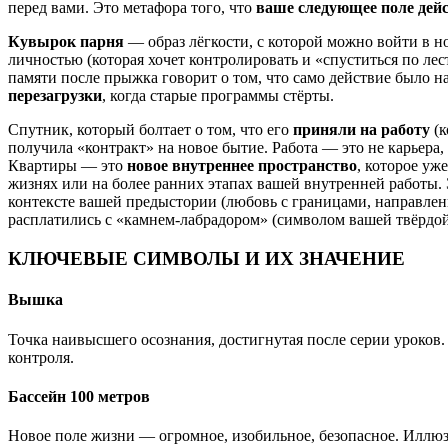
перед вами. Это метафора того, что
ваше следующее поле дейс
Кувырок парня
— образ лёгкости, с которой можно войти в н
личностью (которая хочет контролировать и «спуститься по лес
памяти после прыжка говорит о том, что само действие было 
перезагрузки
, когда старые программы стёрты.
Спутник, который болтает о том, что его
приняли на работу
(к
получила «контракт» на новое бытие. Работа — это не карьера,
Квартиры — это
новое внутреннее пространство
, которое уж
жизнях или на более ранних этапах вашей внутренней работы.
контексте вашей предыстории (любовь с границами, направлен
расплатились с «камнем-лабрадором» (символом вашей твёрдой
КЛЮЧЕВЫЕ СИМВОЛЫ И ИХ ЗНАЧЕНИЕ
Вышка
Точка наивысшего осознания, достигнутая после серии уроков. В
контроля.
Бассейн 100 метров
Новое поле жизни — огромное, изобильное, безопасное. Иллюзи