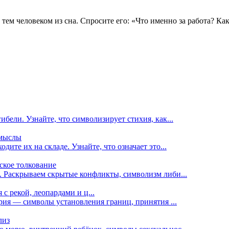
 тем человеком из сна. Спросите его: «Что именно за работа? Ка
ибели. Узнайте, что символизирует стихия, как...
смыслы
дите их на складе. Узнайте, что означает это...
тское толкование
м. Раскрываем скрытые конфликты, символизм либи...
с рекой, леопардами и ц...
ария — символы установления границ, принятия ...
лиз